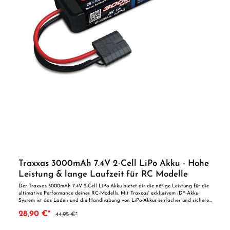
Traxxas 3000mAh 7.4V 2-Cell LiPo Akku - Hohe
Leistung & lange Laufzeit für RC Modelle
Der Traxxas 3000mAh 7.4V 2-Cell LiPo Akku bietet dir die nötige Leistung für die
ultimative Performance deines RC-Modells. Mit Traxxas' exklusivem iD®-Akku-
System ist das Laden und die Handhabung von LiPo-Akkus einfacher und sicherer
als je zuvor. Der Akku liefert die nötige Power, um die hohen Geschwindigkeiten
28,90 €*
44,95 €*
zu erreichen, für die Traxxas Modelle bekannt sind, und sorgt gleichzeitig für eine
längere Laufzeit. Produktmerkmale: · Hohe Leistung: Mit einer Kapazität von
3000mAh und 7.4V liefert der Akku genug Energie, um die maximalen