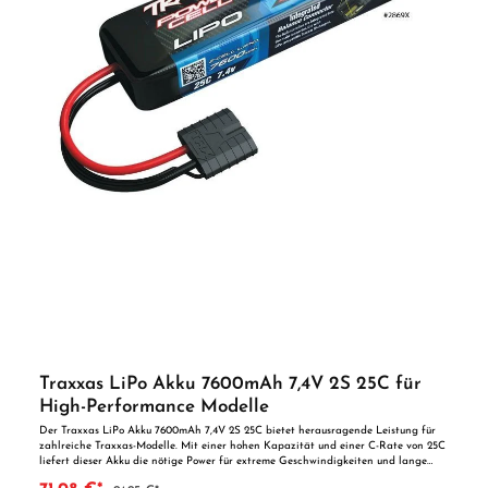
langer Laufzeit. Profitiere von der innovativen Traxxas iD-Technologie, die das
Laden deines Akkus noch einfacher und sicherer macht. Steigere deine
Geschwindigkeit und die Performance deines Fahrzeugs mit diesem
leistungsstarken LiPo-Akku! ACHTUNG Nicht geeignet für Kinder unter 14 Jahren.
Benutzung unter Aufsicht von Erwachsenen.
Traxxas LiPo Akku 7600mAh 7,4V 2S 25C für
High-Performance Modelle
Der Traxxas LiPo Akku 7600mAh 7,4V 2S 25C bietet herausragende Leistung für
zahlreiche Traxxas-Modelle. Mit einer hohen Kapazität und einer C-Rate von 25C
liefert dieser Akku die nötige Power für extreme Geschwindigkeiten und lange
Laufzeiten. Das Traxxas iD®-System sorgt für eine sichere und