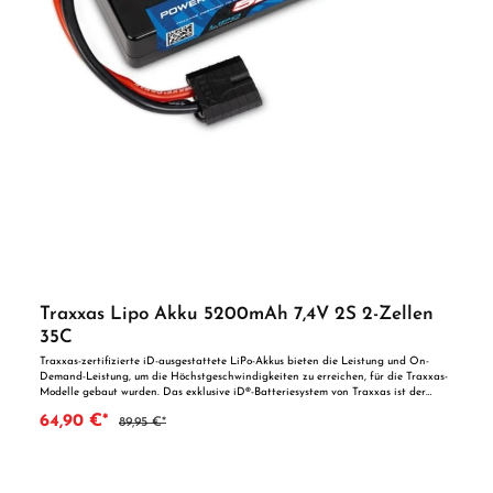
Traxxas Lipo Akku 5200mAh 7,4V 2S 2-Zellen
35C
Traxxas-zertifizierte iD-ausgestattete LiPo-Akkus bieten die Leistung und On-
Demand-Leistung, um die Höchstgeschwindigkeiten zu erreichen, für die Traxxas-
Modelle gebaut wurden. Das exklusive iD®-Batteriesystem von Traxxas ist der
einfachere und sicherere Weg, Ihre Traxxas-Batterien aufzuladen. Nur Traxxas
64,90 €*
89,95 €*
bietet Ihnen mehr von dem, was Sie sich am meisten wünschen: einfache
Installation, ein großartiger Preis, und die höchste verfügbare Geschwindigkeit
und Laufzeit. Technische Daten: Type: LiPo Stecksystem: Traxxas ID Kapazität:
5200 mAh Nennspannung: 7,4 Volt C-Rate: 35 Zellenanzahl: 2 Länge: 139 mm
Höhe: 25 mm Breite: 47 mm Gewicht: ca. 278 Gramm ACHTUNG Benutzung unter