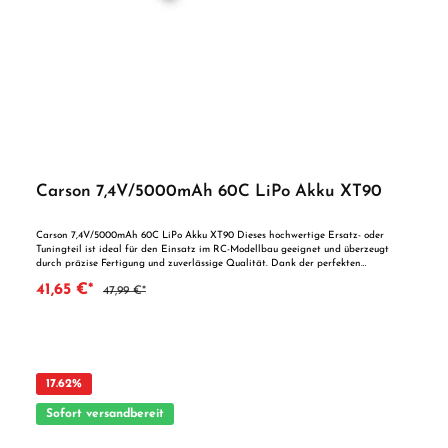
Carson 7,4V/5000mAh 60C LiPo Akku XT90
Carson 7,4V/5000mAh 60C LiPo Akku XT90 Dieses hochwertige Ersatz- oder
Tuningteil ist ideal für den Einsatz im RC-Modellbau geeignet und überzeugt
durch präzise Fertigung und zuverlässige Qualität. Dank der perfekten
Passgenauigkeit ist es optimal als Ersatzteil oder zur technischen Optimierung
41,65 €*
47,99 €*
geeignet. Vorteile auf einen Blick: Passgenaue Verarbeitung Geeignet für
anspruchsvolle Modellbauer Ideal als Ersatz- oder Tuningteil ACHTUNG! Nicht
geeignet für Kinder unter 14 Jahren.Benutzung unter unmittelbarer Aufsicht von
Erwachsenen.
17.62
%
Sofort versandbereit