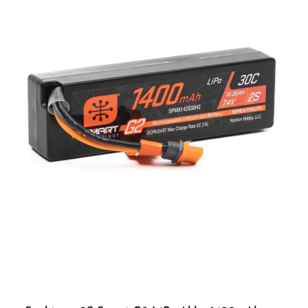
Technologie für maximale Sicherheit und Kontrolle Intuitives Farbdisplay für
einfache Bedienung IC5-Verbindungssystem für hohe Strombelastbarkeit Ideal für
Einsteiger und Profis im RC-Car Bereich ACHTUNG! Nicht geeignet für Kinder
unter 14 Jahren.Benutzung unter unmittelbarer Aufsicht von Erwachsenen.