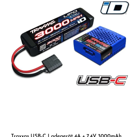
Traxxas USB-C Ladegerät 4A + 7,4V 3000mAh