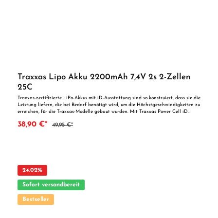
Traxxas Lipo Akku 2200mAh 7,4V 2s 2-Zellen
25C
Traxxas-zertifizierte LiPo-Akkus mit iD-Ausstattung sind so konstruiert, dass sie die
Leistung liefern, die bei Bedarf benötigt wird, um die Höchstgeschwindigkeiten zu
erreichen, für die Traxxas-Modelle gebaut wurden. Mit Traxxas Power Cell iD
ausgestattete LiPo-Akkus wurden speziell für Traxxas-Modelle entwickelt und
38,90 €*
49,95 €*
maximieren ihr volles Leistungspotenzial. Nur Traxxas bietet Ihnen mehr von dem,
was Sie am meisten wollen: einfache Installation, ein hervorragender Preis und
die höchste verfügbare Geschwindigkeit und Laufzeit. Technische Daten: Type:
LiPo Kapazität: 2200 mAh Spannung: 7.4 Volt C-Rate: 25 Länge: 88mm Höhe:
20mm Breite: 35mm Stecksystem: Traxxas iD-Stecker Wichtige
Sicherheitshinweise: Achtung! Erstickungsgefahr durch Verschluckbare Kleinteile!
Altersempfehlung ab 14 Jahre!
24.02
%
Sofort versandbereit
Bestseller