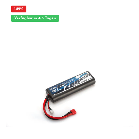
unmittelbarer Aufsicht von Erwachsenen. Nicht für Kinder unter 14 Jahren
geeignet.
1.82
%
Verfügbar in 4-6 Tagen