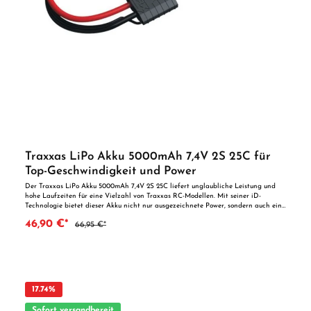
Traxxas LiPo Akku 5000mAh 7,4V 2S 25C für
Top-Geschwindigkeit und Power
Der Traxxas LiPo Akku 5000mAh 7,4V 2S 25C liefert unglaubliche Leistung und
hohe Laufzeiten für eine Vielzahl von Traxxas RC-Modellen. Mit seiner iD-
Technologie bietet dieser Akku nicht nur ausgezeichnete Power, sondern auch eine
einfache Handhabung und Sicherheit beim Laden. Perfekt für Modelle, die
46,90 €*
66,95 €*
höchste Geschwindigkeit und starke Beschleunigung erfordern. Produktmerkmale: ·
5000mAh LiPo Akku: Bietet eine hohe Kapazität für lange Laufzeiten und eine
exzellente Leistung bei hohen Geschwindigkeiten. · iD-Technologie: Einfaches
Laden - stecken Sie den Akku ein und der Lader erkennt automatisch die
optimalen Ladeeinstellungen. · Hohe Leistungsabgabe: Mit 25C Rating für eine
starke Beschleunigung und Spitzenleistung bei Geschwindigkeiten von über 100
km/h. · Kompatibilität: Passend für zahlreiche Traxxas Modelle wie Bandit®,
17.74
%
Rustler®, Slash 4X4, Stampede®, TRX-4, XO-1®, und viele weitere Modelle. ·
Langlebiges Design: Robuste Bauweise mit flexiblen, silikonbeschichteten Kabeln
Sofort versandbereit