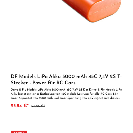
DF Models LiPo Akku 3000 mAh 45C 7,4V 2S T-
Stecker - Power für RC Cars
Drive & Fly Models LiPo Akku 3000 mAh 45C 7,4V 2S Der Drive & Fly Models LiPo
Akku bietet mit einer Entladung von 45C stabile Leistung für alle RC-Cars. Mit
einer Kapazität von 3000 mAh und einer Spannung von 7,4V eignet sich dieser
Akku perfekt für längere Fahrten. Wichtige Merkmale: Hohe Entladungsrate von
25,84 €*
26,95 €*
45C: Ideal für RC-Fahrzeuge, die konstante Leistung benötigen. Robustes
Hardcase-Gehäuse: Schützt den Akku und sorgt für eine lange Lebensdauer.
Sichere Verkabelung: Ausgestattet mit 12AWG Silikonkabeln und einem T-Stecker-
System. Optimierte Leistung: Mit 7,4V und 3000 mAh für längere Fahrten und
stabile Leistung. Vielseitig einsetzbar: Geeignet für verschiedene RC-
Anwendungen. Technische Daten: Kapazität: 3000 mAh C-Rating: 45C Spannung:
7,4V (2S) Gehäuse: Stick-Hardcase (rund) Kabel: 12AWG Silikonkabel Stecksystem: