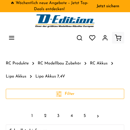
🔥 Wöchentlich neue Angebote – Jetzt Top-
Jetzt sichern
inhalt springen
Deals entdecken!
RC Produkte
RC Modellbau Zubehör
RC Akkus
Lipo Akkus
Lipo Akkus 7,4V
Filter
1
2
3
4
5