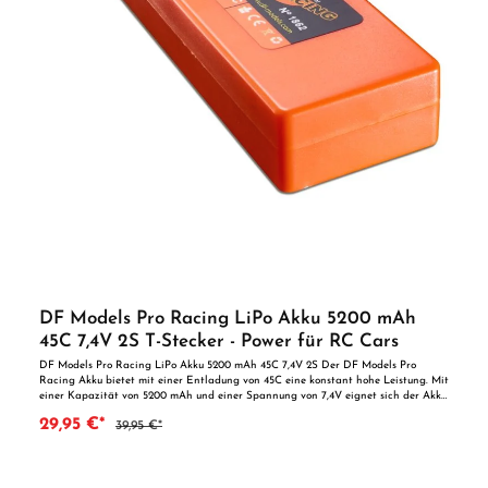
DF Models Pro Racing LiPo Akku 5200 mAh
45C 7,4V 2S T-Stecker - Power für RC Cars
DF Models Pro Racing LiPo Akku 5200 mAh 45C 7,4V 2S Der DF Models Pro
Racing Akku bietet mit einer Entladung von 45C eine konstant hohe Leistung. Mit
einer Kapazität von 5200 mAh und einer Spannung von 7,4V eignet sich der Akku
hervorragend für RC-Cars, die hohe Leistung benötigen. Wichtige Merkmale:
29,95 €*
39,95 €*
Hohe Entladungsrate von 45C: Ideal für anspruchsvolle RC-Anwendungen.
Robustes Hardcase-Gehäuse: Schützt den Akku vor Beschädigungen und sorgt für
Langlebigkeit. Hochwertige Verkabelung: Der Akku ist mit 12AWG Silikonkabeln
und T-Stecker ausgestattet. Optimierte Leistung: Mit 7,4V und 5200 mAh bietet
der Akku eine lange Laufzeit. Vielseitig einsetzbar: Geeignet für verschiedenste