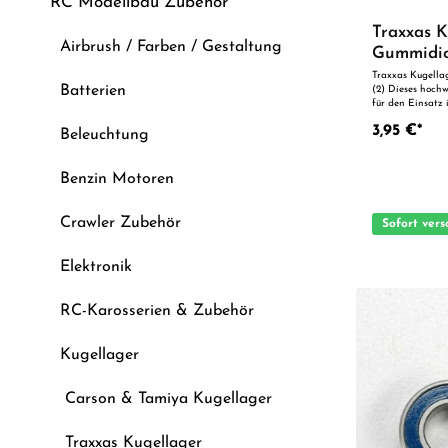
RC Modellbau Zubehör
Traxxas K
Airbrush / Farben / Gestaltung
Gummidic
Traxxas Kugella
Batterien
(2) Dieses hochw
für den Einsatz
durch präzise Fe
3,95 €*
der perfekten Pa
Beleuchtung
Ersatzteil oder 
Vorteile auf einen Blick: Passgen
Geeignet für anspru
Benzin Motoren
Ersatz- oder Tuningteil ACHTUNG! Ni
Kinder unter 14 
Aufsicht von Er
Crawler Zubehör
Sofort vers
Elektronik
RC-Karosserien & Zubehör
Kugellager
Carson & Tamiya Kugellager
Traxxas Kugellager