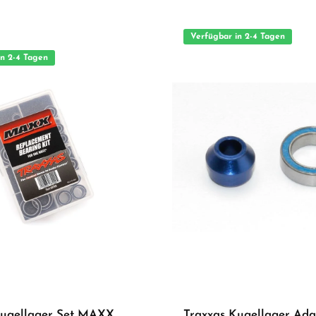
deal als Ersatz- oder
Geeignet für anspruchsvolle Modellbauer Ideal al
Ersatz- oder Tuningteil ACHTUNG! Nicht geeignet für
g unter unmittelbarer Aufsicht von
Kinder unter 14 Jahren.Benutzung unter 
Aufsicht von Erwachsenen.
Verfügbar in 2-4 Tagen
in 2-4 Tagen
Kugellager Set MAXX
Traxxas Kugellager Ada