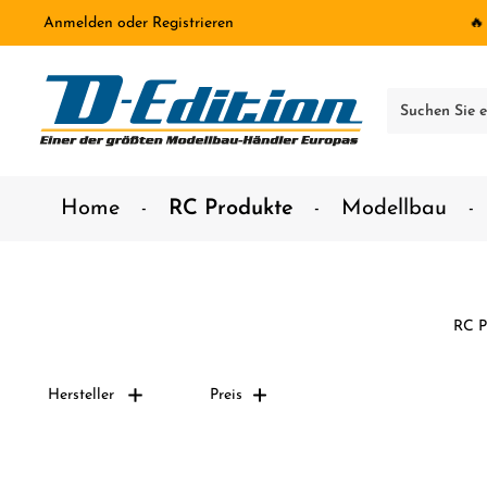
Anmelden
oder
Registrieren
🔥
inhalt springen
Home
RC Produkte
Modellbau
RC P
Hersteller
Preis