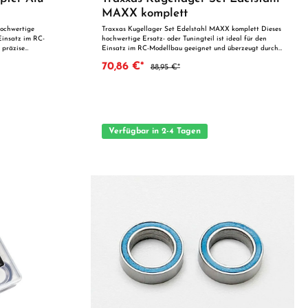
MAXX komplett
hochwertige
Traxxas Kugellager Set Edelstahl MAXX komplett Dieses
 Einsatz im RC-
hochwertige Ersatz- oder Tuningteil ist ideal für den
 präzise
Einsatz im RC-Modellbau geeignet und überzeugt durch
nk der perfekten
präzise Fertigung und zuverlässige Qualität. Dank der
70,86 €*
88,95 €*
teil oder zur
perfekten Passgenauigkeit ist es optimal als Ersatzteil
ile auf einen
oder zur technischen Optimierung geeignet. Vorteile auf
einen Blick: Passgenaue Verarbeitung Geeignet für
anspruchsvolle Modellbauer Ideal als Ersatz- oder
Tuningteil ACHTUNG! Nicht geeignet für Kinder unter 14
fsicht von
Jahren.Benutzung unter unmittelbarer Aufsicht von
Erwachsenen.
Verfügbar in 2-4 Tagen