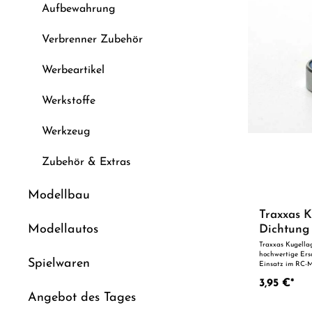
Aufbewahrung
Verbrenner Zubehör
Werbeartikel
Werkstoffe
Werkzeug
Zubehör & Extras
Modellbau
Traxxas K
Modellautos
Dichtung
Traxxas Kugella
hochwertige Ersa
Spielwaren
Einsatz im RC-M
präzise Fertigun
3,95 €*
perfekten Passge
oder zur technis
Angebot des Tages
einen Blick: Passgenaue Verarbeitung Geeignet für