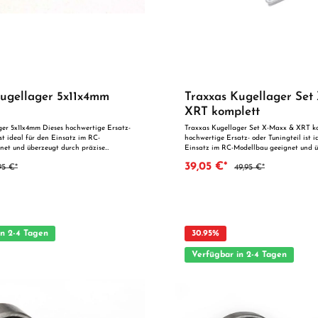
Kugellager 5x11x4mm
Traxxas Kugellager Set
XRT komplett
ger 5x11x4mm Dieses hochwertige Ersatz-
Traxxas Kugellager Set X-Maxx & XRT ko
ist ideal für den Einsatz im RC-
hochwertige Ersatz- oder Tuningteil ist i
net und überzeugt durch präzise
Einsatz im RC-Modellbau geeignet und ü
verlässige Qualität. Dank der perfekten
präzise Fertigung und zuverlässige Quali
39,05 €*
95 €*
49,95 €*
ist es optimal als Ersatzteil oder zur
perfekten Passgenauigkeit ist es optimal 
mierung geeignet. Vorteile auf einen
oder zur technischen Optimierung geeigne
einen Blick: Passgenaue Verarbeitung Geeignet für
deal als Ersatz- oder
anspruchsvolle Modellbauer Ideal als Ersatz- oder
Tuningteil ACHTUNG! Nicht geeignet für Kinder unter 14
g unter unmittelbarer Aufsicht von
Jahren.Benutzung unter unmittelbarer Au
Erwachsenen.
in 2-4 Tagen
30.95
%
Verfügbar in 2-4 Tagen