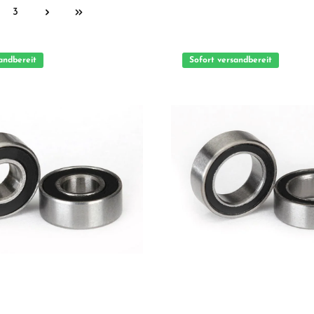
3
andbereit
Sofort versandbereit