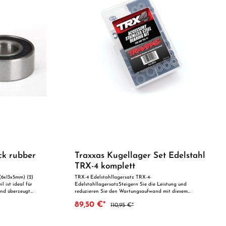
ck rubber
Traxxas Kugellager Set Edelstahl
TRX-4 komplett
 (6x13x5mm) (2)
TRX-4 Edelstahllagersatz TRX-4-
l ist ideal für
EdelstahllagersatzSteigern Sie die Leistung und
und überzeugt
reduzieren Sie den Wartungsaufwand mit diesem
e Qualität. Dank
Edelstahllagersatz. Der Lagersatz ersetzt die
89,50 €*
110,95 €*
mal als
Standardlager durch hochwertige Edelstahllager für
rung geeignet.
langanhaltende Leistung bei Nässe. Hochwertige
schwarze Dichtungen bieten ultimativen Schutz vor