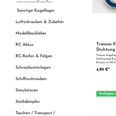
Sonstige Kugellager
Luftschrauben & Zubehör
Modellbaukleber
Traxxas K
RC Akkus
Dichtung 
Traxxas Kugellag
RC-Reifen & Felgen
hochwertige Ersa
Einsatz im RC-M
präzise Fertigun
Schraubunterlagen
4,95 €*
perfekten Passge
oder zur technis
einen Blick: Passgenaue Verarbeitung Geeignet für
Schiffsschrauben
anspruchsvolle Modellbauer I
Tuningteil ACHTUNG! Nicht geeignet für Kinder unter 14
Jahren.Benutzun
Simulatoren
Erwachsenen.
Verfügbar 
Stoßdämpfer
Taschen / Transport /