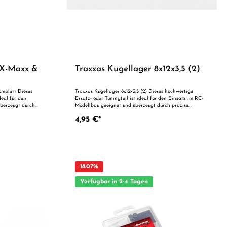
 X-Maxx &
Traxxas Kugellager 8x12x3,5 (2)
mplett Dieses
Traxxas Kugellager 8x12x3,5 (2) Dieses hochwertige
deal für den
Ersatz- oder Tuningteil ist ideal für den Einsatz im RC-
berzeugt durch
Modellbau geeignet und überzeugt durch präzise
tät. Dank der
Fertigung und zuverlässige Qualität. Dank der perfekten
4,95 €*
als Ersatzteil
Passgenauigkeit ist es optimal als Ersatzteil oder zur
t. Vorteile auf
technischen Optimierung geeignet. Vorteile auf einen
Blick: Passgenaue Verarbeitung Geeignet für
anspruchsvolle Modellbauer Ideal als Ersatz- oder
Tuningteil ACHTUNG! Nicht geeignet für Kinder unter 14
fsicht von
Jahren.Benutzung unter unmittelbarer Aufsicht von
Erwachsenen.
18.07
%
Verfügbar in 2-4 Tagen