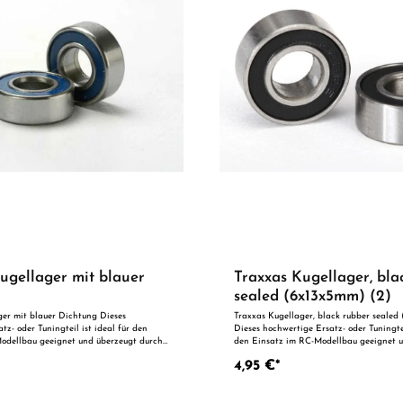
ugellager mit blauer
Traxxas Kugellager, bla
sealed (6x13x5mm) (2)
ger mit blauer Dichtung Dieses
Traxxas Kugellager, black rubber sealed
tz- oder Tuningteil ist ideal für den
Dieses hochwertige Ersatz- oder Tuningtei
odellbau geeignet und überzeugt durch
den Einsatz im RC-Modellbau geeignet 
g und zuverlässige Qualität. Dank der
durch präzise Fertigung und zuverlässig
4,95 €*
nauigkeit ist es optimal als Ersatzteil
der perfekten Passgenauigkeit ist es opti
chen Optimierung geeignet. Vorteile auf
Ersatzteil oder zur technischen Optimie
Vorteile auf einen Blick: Passgenaue Verarbeitung