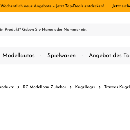
 Wöchentlich neue Angebote – Jetzt Top-Deals entdecken!
Jetzt sich
Modellautos
Spielwaren
Angebot des Ta
rodukte
RC Modellbau Zubehör
Kugellager
Traxxas Kugel