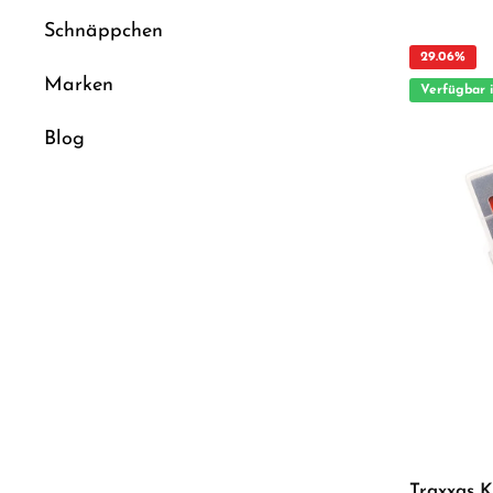
anspruchsvolle Modellbauer I
Tuningteil ACHTUNG! Nicht geeignet für Kinder unter 14
Schnäppchen
Jahren.Benutzun
Erwachsenen.
29.06
%
Marken
Verfügbar 
Blog
Traxxas 