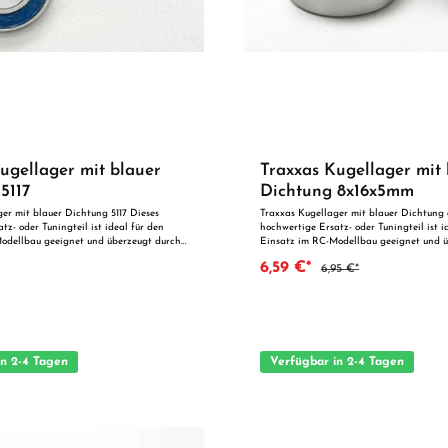
ugellager mit blauer
Traxxas Kugellager mit 
5117
Dichtung 8x16x5mm
er mit blauer Dichtung 5117 Dieses
Traxxas Kugellager mit blauer Dichtung
tz- oder Tuningteil ist ideal für den
hochwertige Ersatz- oder Tuningteil ist i
odellbau geeignet und überzeugt durch
Einsatz im RC-Modellbau geeignet und ü
g und zuverlässige Qualität. Dank der
präzise Fertigung und zuverlässige Quali
6,59 €*
6,95 €*
nauigkeit ist es optimal als Ersatzteil
perfekten Passgenauigkeit ist es optimal 
chen Optimierung geeignet. Vorteile auf
oder zur technischen Optimierung geeigne
einen Blick: Passgenaue Verarbeitung Geeignet für
deal als Ersatz- oder
anspruchsvolle Modellbauer Ideal als Ersatz- oder
Tuningteil ACHTUNG! Nicht geeignet für Kinder unter 14
g unter unmittelbarer Aufsicht von
Jahren.Benutzung unter unmittelbarer Au
Erwachsenen.
in 2-4 Tagen
Verfügbar in 2-4 Tagen