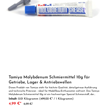
Tamiya Molybdenum Schmiermittel 10g für
Getriebe, Lager & Antriebswellen
Dieses Produkt von Tamiya steht für höchste Qualität, detailgetreue Ausführung
und technische Präzision - ideal für Modellbau-Enthusiasten weltweit. Das Tamiya
Molybdenum Schmiermittel 10g ist ein hochwertiger Spezial-Schmierstoff, der
speziell für den Einsatz in Getrieben, Lagern und Antriebswellen entwickelt
Inhalt:
0.01 Kilogramm
(499,00 €* / 1 Kilogramm)
wurde. Mit seinen verschleißmindernden Eigenschaften sorgt es für reibungslose
4,99 €*
6,99 €*
und langlebige Bewegungsabläufe. Es eignet sich für eine Vielzahl von
Anwendungen, besonders in Fahrzeugen und Maschinen, die ständigen