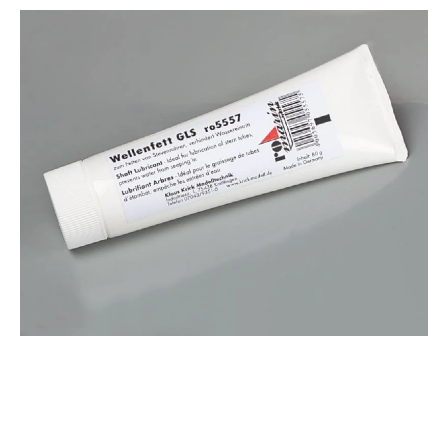
eine langanhaltende Leistung. ACHTUNG Nicht geeignet für Kinder unter 14
Jahren. Benutzung unter Aufsicht von Erwachsenen. Vorteile auf einen Blick
Hochwertige Materialien und präzise VerarbeitungDetailgetreue Nachbildungen
für realistische ModelleVielseitig einsetzbar für Einsteiger und Profis im
Modellbau