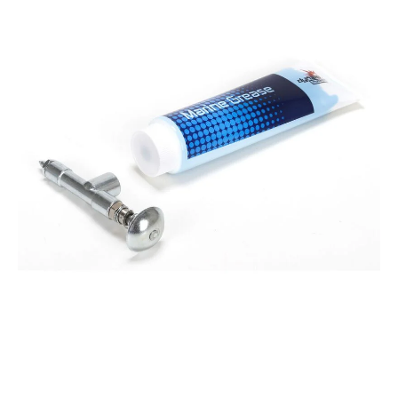
drehen. Für schwer zugängliche Stellen und punktuelle Anwendungen die
beiliegende Kanüle verwenden. Zur feinen und gleichmäßigen Verteilung direkt
nach dem Auftragen des Gear Lube ein Feinhaarpinsel zum Ausstreichen
verwenden. Getriebe, die bisher nicht mit dem Gear Lube behandelt wurden,
sollten vor Gebrauch gründlich gereinigt werden. Vor Gebrauch gut schütteln und
sparsam auftragen! DryFluid Gear Lube Produkteigenschaften: - Begeisternde
Schmiereigenschaften - Geringste Gleitreibung für Leichtgängigkeit und die
Reduktion des Verschleißes - Reduziert Leistungsverluste durch Reibung -
Mehrstufiges Gleitstoffsystem mit Sofort- und Langzeitschmiereffekten - Geringe
Neigung zur Staub- und Schmutzbindung - Extrem gutes Kriechvermögen -
Höchste Materialverträglichkeit mit allen gängigen Metallen, Kunststoffen und
Gummiwerkstoffen - Hervorragende Haft- und Korrosionsschutzeigenschaften -
Reduziert Laufgeräusche - Extrem druckfest - Höchstes Haftvermögen High End
Gleitstoff für hochbelastete Getriebe im Modellbaubereich. Speziell geeignet für
Getriebe von Modell-Helikoptern, RC-Cars, Trucks, Modelleisenbahnen und Servos.
Einsetzbar auch für Wellen und Kardansysteme jeglicher Art. Durch die
Verwendung von Trockenpartikeln, Gleitpolymeren und High End Gleitfluiden
wird ein bisher nicht erreichter Schmiereffekt erzielt. Extrem druckfest und
hervorragende Haftkraft. Sehr geringe Neigung zur Staub- und Schmutzbindung.
Mehrstufiges Gleitstoffsystem mit Langzeiteffekten Mit Dosierspitze, separater
Dosierkanüle für punktgenaue Anwendungen sowie Feinhaarpinsel für flächige
Anwendungen. Unser Tipp: Nützliche Informationen rund um Ihr Produkt zu den
Themen Wartung und Pflege, der Richtige Umgang mit Akkus und Alles was es
über RC Motoren zu wissen gibt finden Sie in unserem Shop Ratgeber.
Sicherheitshinweis: Nicht für Kinder unter 3 Jahren geeignet. Achtung!
Erstickungsgefahr durch Verschluckbare Kleinteile! Altersempfehlung ab 14 Jahre
Vorteile auf einen Blick: Durchdachte Konstruktion und hochwertige Verarbeitung
Kompatibel mit gängigen Modellbausystemen Ideal für Einsteiger und erfahrene
Modellbauer ACHTUNG! Benutzung unter unmittelbarer Aufsicht von
Erwachsenen