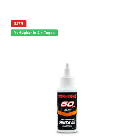
leistungsorientierter Radsportler sind die Innovationspaten des neuen Biker-
Gleitstoffes zur Kettenpflege. DryFluid Bike ersetzt Kettenöl und Kettenwachs
DryFluid Bike ist ein vollkommen neu entwickelter Gleitstoff speziell für
Fahrradketten, der durch seine besonderen Eigenschaften alle bisherigen
Schmierstoffe wie Kettenöl, Kettenwachs oder DryLube-Schmierstoffe ersetzt.
Niedrigste Gleitreibung, Langzeitschmiereffekte, Laufruhe und die geringe Staub-
2.77
%
und Schmutzbindung sind die Hauptargumente für den Kettengleitstoff. DryFluid
Bike ist weder ein Kettenöl noch ein Wachs? DryFluid Bike ist eher ein Gleitstoff
Verfügbar in 2-4 Tagen
als ein klassisches Kettenöl oder Kettenwachs. Er ist die konsequente Umsetzung
technologischer Forschung auf die Bedürfnisse des Sport- und Freizeitbereichs.
DryFluid ist kein Wachs, ist nicht ölend, nicht fettend und ist frei von Silikonen.
Durch die Verwendung von Trockenpartikeln, Gleitpolymeren und High End-
Gleitfluiden wird eine bisher unbekannte Schmierwirkung erreicht ohne dabei
weder Staub noch Schmutz zu binden. Die Leistungssteigernde Wirkung von
DryFluid Bike wird jeden ambitionierten Radfahrer begeistern. Eigenschaften: -
Reduziert die Leistungsverluste von Ketten und Schaltsystemen - Geringste
Gleitreibung für Leichtgängigkeit und die Reduktion des Verschleißes -
Mehrstufiges Gleitstoffsystem mit Sofort- und Langzeitschmiereffekten - Bindet
keinen Staub und Schmutz - Extrem gutes Kriechvermögen - Höchste
Materialverträglichkeit mit allen gängigen Metallen, Kunststoffen und
Gummiwerkstoffen - Hervorragende Haft- und Korrosionsschutzeigenschaften Die
Anwendung von DryFluid Bike Hauptwirkung von DryFluid Bike ist die
Reduzierung des Gleitkoeffizienten und damit der Kraftverluste durch Reibung.
Eine anfänglich wiederholte sparsame Anwendung erhöht den Langzeiteffekt. Zu
behandelnde Teile gut reinigen und vor Auftrag DryFluid Flasche zum
Aufmischen der Feststoffpartikel gut schütteln. DRYFLUID - ENERGIZE YOUR
BIKE Innovativer Biker- Gleitstoff für Ketten, Schaltsysteme und Züge. Enthält
hochleistungs-Schmierkomponenten aus der Luft- und Raumfahrttechnik. Bindet
weder Staub noch Schmutz. Steigert die Kettenleistung und reduziert den
Verschleiß. Hohe Krafteffizienz durch extrem niedrige Gleitreibung.
Hervorragende Langzeit-Schmiereffekte. Mit Dosierpipette für die punktgenaue
Anwendung. Allgemeine Produktdaten: Produktbezeichnung: DryFluid Bike Farbe: