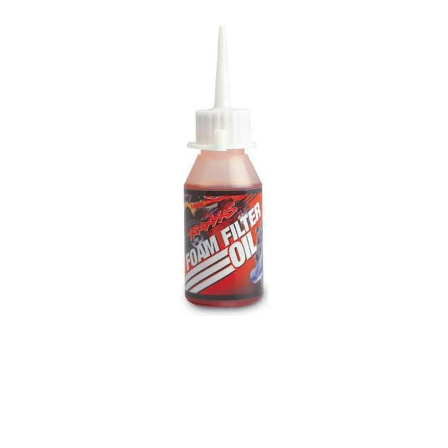
Wasserbeständigkeit, hohe strukturelle Stabilität und sehr gute Haftfähigkeit aus.
Die Anti-Sling-Technologie verhindert das Abschleudern des Schmierstoffs bei
hohen Drehzahlen und sorgt für eine dauerhaft gleichmäßige Schmierung.
Highlights 142 g Nachfüllpackung Hochleistungs-Marinefett Lithiumkomplexfett
Anti-Sling-Technologie Sehr hohe Wasserbeständigkeit Schützt vor Korrosion
Hohe Haftwirkung Für Flexwellen und Antriebswellen Ideal für RC-Boote Auch für
viele weitere RC-Anwendungen geeignet Technische Daten Hersteller: Pro Boat
Hersteller-Nr.: PRB-3812 EAN: 0660132688646 Inhalt: 142 g (5 oz) Fettart:
Lithiumkomplexfett Anwendung: Marinefett für RC-Modelle Eigenschaften:
wasserbeständig, korrosionshemmend, hohe Haftkraft Lieferumfang 1× Pro Boat
Marinefett Nachfüllpackung 142 g Passendes Zubehör Pro Boat Fettpresse RC
Boots-Flexwellen Antriebswellen Kupplungen Ersatzpropeller D-Edition
Empfehlung: Eine regelmäßige Schmierung der Antriebswelle gehört zu den
wichtigsten Wartungsarbeiten bei RC-Booten. Das Pro Boat Marinefett schützt
zuverlässig vor eindringendem Wasser, reduziert den Verschleiß und sorgt für
einen dauerhaft leichtgängigen Antrieb – insbesondere bei leistungsstarken
Elektrobooten. ACHTUNG! Nicht geeignet für Kinder unter 14 Jahren. Benutzung
unter unmittelbarer Aufsicht von Erwachsenen.