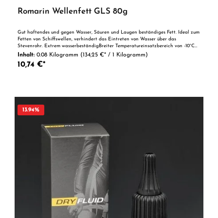
Romarin Wellenfett GLS 80g
Gut haftendes und gegen Wasser, Säuren und Laugen beständiges Fett. Ideal zum
Fetten von Schiffswellen, verhindert das Eintreten von Wasser über das
Stevenrohr. Extrem wasserbeständigBreiter Temperatureinsatzbereich von -10°C
bis +130°CReibung und Verschleiß werden durch spezielle Additive auf ein
Inhalt:
0.08 Kilogramm
(134,25 €* / 1 Kilogramm)
Minimum reduziertKorrosionsschützendFür Gleit und Wälzlager geeignet
10,74 €*
ACHTUNG Benutzung unter unmittelbarer Aufsicht von Erwachsenen. Nicht für
Kinder unter 14 Jahren geeignet.
13.94
%