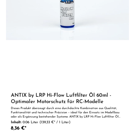
ANTIX by LRP Hi-Flow Luftfilter Öl 60ml -
Optimaler Motorschutz für RC-Modelle
Dieses Produkt überzeugt durch eine durchdachte Kombination aus Qualität,
Funktionalität und technischer Präzision – ideal für den Einsatz im Modellbau
oder als Ergänzung bestehender Systeme. ANTIX by LRP Hi-Flow Luftfilter Öl
60ml - Zuverlässiger Schutz für deinen RC-Motor Ein sauberer und gut geölter
Inhalt:
0.06 Liter
(139,33 €* / 1 Liter)
Luftfilter ist entscheidend für die Leistung und Lebensdauer von RC-
8,36 €*
Verbrennungsmotoren. Das ANTIX by LRP Hi-Flow Luftfilter Öl wurde speziell
entwickelt, um Schaumstoff-Luftfilter gleichmäßig zu durchdringen und effektiv