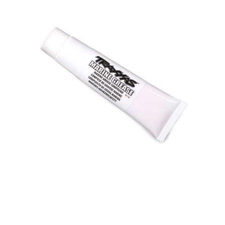
Replica · Ford® F-150® Raptor, Rustler®, Slash® 4X4 VXL, Slash® Brushless ·
Stampede®, XRT® Ultimate, XRT®, TRX-6® Mercedes-Benz® G 63® AMG 6X6 · 1/16
E-Revo® VXL, 1/16 Slash® 4X4, 1/16 Summit™ und viele mehr! Nutzen Sie das
Traxxas Premium Shock Oil, um Ihr RC-Fahrzeug optimal abzustimmen und für
alle Arten von Fahrbedingungen bestens vorzubereiten. ACHTUNG Nicht
geeignet für Kinder unter 14 Jahren. Benutzung unter Aufsicht von Erwachsenen.