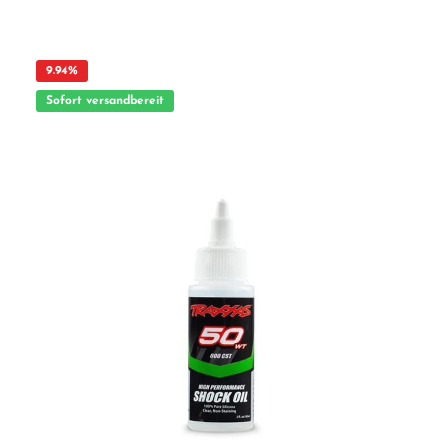
vor Schmutz und Staub zu schützen. Die blaue Einfärbung sorgt dafür, dass die
Anwendung kontrolliert und sauber erfolgt. Vorteile auf einen Blick: · Hochwertige
Inhaltsstoffe für optimale Filterwirkung und lange Motorlebensdauer · Blaue
Einfärbung für bessere Kontrolle bei der Anwendung · Verhindert das Eindringen
von Staub und Schmutzpartikeln · Verlängert die Standzeit und
9.94
%
Wartungsintervalle des Motors · Einfache Anwendung durch tropfenweise
Auftragung und Einmassieren · Ideal für alle RC-Modelle mit Schaumstoff-
Sofort versandbereit
Luftfilter Anwendungshinweis: Das Öl auf den gereinigten Luftfilterschaum
träufeln, sorgfältig einmassieren und überschüssiges Öl mit einem Tuch
abwischen. Erforderliches Zubehör: · Schaumstoff-Luftfilter passend zum Modell ·
Reinigungsmittel für Luftfilter · Ersatzfiltereinsätze ACHTUNG Nicht geeignet
für Kinder unter 14 Jahren. Benutzung unter Aufsicht von Erwachsenen. Vorteile
auf einen Blick: Durchdachte Konstruktion und hochwertige Verarbeitung
Kompatibel mit gängigen Modellbausystemen Ideal für Einsteiger und erfahrene
Modellbauer ACHTUNG! Benutzung unter unmittelbarer Aufsicht von
Erwachsenen