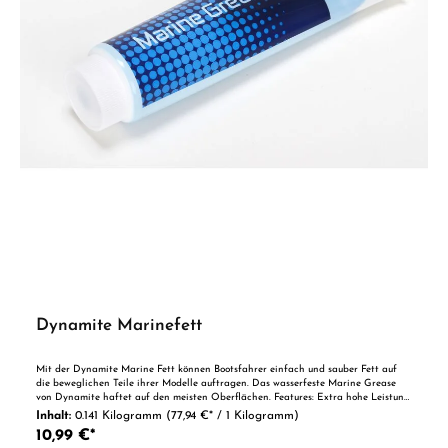
Dynamite Marinefett
Mit der Dynamite Marine Fett können Bootsfahrer einfach und sauber Fett auf
die beweglichen Teile ihrer Modelle auftragen. Das wasserfeste Marine Grease
von Dynamite haftet auf den meisten Oberflächen. Features: Extra hohe Leistung
Ideal für Voll- und Flexwellenanwendungen Lithiumkomplexfett mit Anti-Schling-
Inhalt:
0.141 Kilogramm
(77,94 €* / 1 Kilogramm)
Technologie für hervorragende Haftung Hervorragende strukturelle Stabilität und
10,99 €*
Beständigkeit gegen Wasserverschmutzung Entwickelt für den Einsatz in