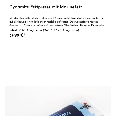
Dynamite Fettpresse mit Marinefett
Mit der Dynamite Marine Fettpresse können Bootsfahrer einfach und sauber Fett
auf die beweglichen Teile ihrer Modelle auftragen. Das wasserfeste Marine
Grease von Dynamite haftet auf den meisten Oberflächen. Features: Extra hohe
Leistung Ideal für Voll- und Flexwellenanwendungen Lithiumkomplexfett mit Anti-
Inhalt:
0.141 Kilogramm
(248,16 €* / 1 Kilogramm)
Schling-Technologie für hervorragende Haftung Hervorragende strukturelle
34,99 €*
Stabilität und Beständigkeit gegen Wasserverschmutzung Entwickelt für den
Einsatz in mehreren RC-Anwendungen Ersatzfett auch separat erhältlich