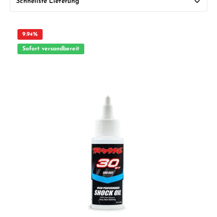
9.94
%
Sofort versandbereit