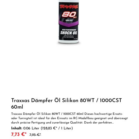
Traxxas Dämpfer Öl Silikon 80WT / 1000CST
60ml
Traxxas Dämpfer Öl Silikon 80WT / 1000CST 60ml Dieses hochwertige Ersatz-
oder Tuningteil ist ideal für den Einsatz im RC-Modellbau geeignet und überzeugt
durch präzise Fertigung und zuverlässige Qualität. Dank der perfekten
Passgenauigkeit ist es optimal als Ersatzteil oder zur technischen Optimierung
Inhalt:
0.06 Liter
(128,83 €* / 1 Liter)
geeignet. Vorteile auf einen Blick: Passgenaue Verarbeitung Geeignet für
7,73 €*
7,95 €*
anspruchsvolle Modellbauer Ideal als Ersatz- oder Tuningteil ACHTUNG! Nicht