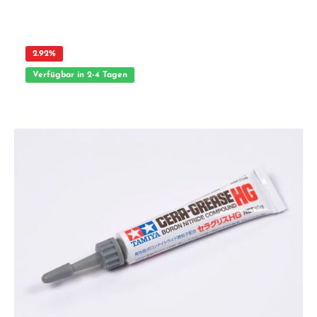
Bewegungen und Vibrationen ausgesetzt sind. Dank der ausgezeichneten
Gleiteigenschaften ist das Schmiermittel besonders effektiv in einem weiten
Temperaturbereich und bietet dabei exzellente Kriech- und Hafteigenschaften.
Das Molybdän in der Formel minimiert den Verschleiß und erhöht die
Lebensdauer der behandelten Teile. Der beiliegende Kanülenaufsatz ermöglicht
2.92
%
eine präzise und punktgenaue Dosierung, sodass Sie das Schmiermittel gezielt auf
die benötigten Stellen auftragen können. Produktmerkmale: ·
Verfügbar in 2-4 Tagen
Verschleißminderndes Molybdän-Schmiermittel · Hervorragende
Gleiteigenschaften für Getriebe, Lager und Antriebswellen · Exzellente Kriech-
und Hafteigenschaften · Breiter Temperaturbereich für zuverlässige Schmierung ·
Kanülenaufsatz für präzise, punktgenaue Dosierung · Inhalt: 10g Tube Das Tamiya
Molybdenum Schmiermittel ist das perfekte Zubehör, um die Leistung und
Langlebigkeit Ihrer beweglichen Teile zu optimieren und Verschleiß zu
minimieren. ACHTUNG Nicht geeignet für Kinder unter 14 Jahren. Benutzung
unter Aufsicht von Erwachsenen. Vorteile auf einen Blick Hochwertige
Materialien und präzise VerarbeitungDetailgetreue Nachbildungen für
realistische ModelleVielseitig einsetzbar für Einsteiger und Profis im Modellbau