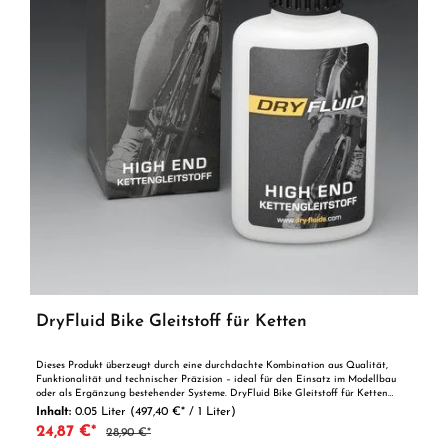
DryFluid Bike Gleitstoff für Ketten
Dieses Produkt überzeugt durch eine durchdachte Kombination aus Qualität,
Funktionalität und technischer Präzision – ideal für den Einsatz im Modellbau
oder als Ergänzung bestehender Systeme. DryFluid Bike Gleitstoff für Ketten
50ml - Innovativer Gleitstoff für Fahrradketten und Schaltsyteme Die Wirkung
Inhalt:
0.05 Liter
(497,40 €* / 1 Liter)
von DryFluid Bike setzt dort ein, wo andere Schmierstoffe ihre Grenzen zeigen.
24,87 €*
28,90 €*
Erkenntnisse der Luftfahrt- und Fahrzeugtechnik und die Erfahrungen