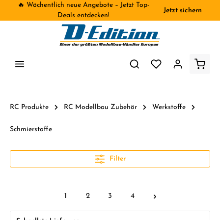
🔥 Wöchentlich neue Angebote – Jetzt Top-
Jetzt sichern
inhalt springen
Deals entdecken!
RC Produkte
RC Modellbau Zubehör
Werkstoffe
Schmierstoffe
Filter
1
2
3
4