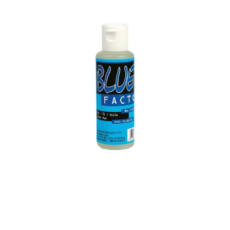
Stampede®, XRT® Ultimate, XRT®, TRX-6® Mercedes-Benz® G 63® AMG 6X6 · 1/16
E-Revo® VXL, 1/16 Slash® 4X4, 1/16 Summit™ und viele mehr! Nutzen Sie das
Traxxas Premium Shock Oil, um Ihr RC-Fahrzeug optimal abzustimmen und für
alle Arten von Fahrbedingungen bestens vorzubereiten. ACHTUNG Nicht
geeignet für Kinder unter 14 Jahren. Benutzung unter Aufsicht von Erwachsenen.