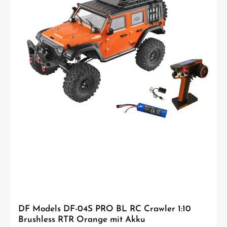
Spaß Der BigStrike ist mit hochwertigen Komponenten wie XL-Öldruck-
Stoßdämpfern, Stahl CVD-Kardans, Kugellagern und einem kräftigen 10 kg
Lenkservo mit Metallgetriebe ausgestattet. Diese Kombination sorgt für
zuverlässige Performance, präzises Handling und hohe Widerstandsfähigkeit im
Gelände. Ideal für den Einstieg ins RC Hobby Dieses Modell richtet sich gezielt
an Einsteiger, die direkt loslegen möchten, ohne sich mit kompliziertem Aufbau
beschäftigen zu müssen. Gleichzeitig bietet der Monstertruck genügend Leistung
und Qualität, um auch langfristig Spaß zu machen. Technische Daten Maßstab:
1:10 Antrieb: 4WD Motor: 550 Brushed Länge: 485 mm Breite: 320 mm Höhe: 190 mm
Radstand: 310 mm Reifen: 125 x 65 mm Lieferumfang DF Models BigStrike RC
Monstertruck RTR 2,4 GHz Fernsteuerung NiMH Akku 7,2V 3500 mAh USB
Ladekabel Anleitung Erforderliches Zubehör 4x 1,5V AA Mignon Batterien für die
Fernsteuerung USB Netzstecker für Lader (mind. 10W) ACHTUNG! Nicht geeignet
für Kinder unter 14 Jahren. Benutzung unter unmittelbarer Aufsicht von
Erwachsenen.
DF Models DF-04S PRO BL RC Crawler 1:10
Brushless RTR Orange mit Akku