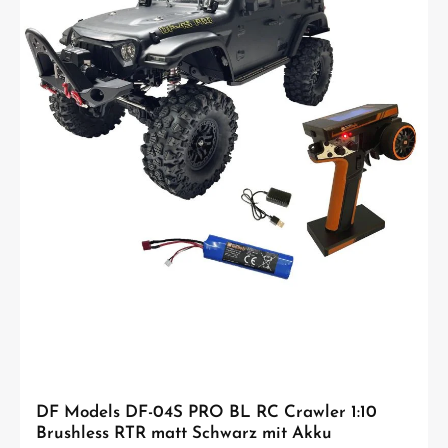
Fahrspaß und sichere Investition. Robuste Technik für Offroad-Einsätze Der
HotStrike überzeugt mit hochwertigen Komponenten wie XL-Öldruck-
Stoßdämpfern, Stahl CVD-Kardans, Kugellagern und einem kräftigen 10 kg
Lenkservo mit Metallgetriebe. Diese Ausstattung sorgt für zuverlässige
Performance, präzises Handling und hohe Widerstandsfähigkeit auch bei
anspruchsvollen Fahrten. Ideal für Einsteiger mit Anspruch Dieses Modell ist
perfekt für alle, die direkt mit einem leistungsstarken RC Auto starten möchten.
Dank der einfachen Bedienung, der robusten Bauweise und der einstellbaren
Leistung eignet sich der HotStrike sowohl für Anfänger als auch für
fortgeschrittene Fahrer. Langfristiger Fahrspaß ohne Risiko Ein großer Vorteil:
Für dieses Modell sind alle Ersatzteile jederzeit in unserem Shop verfügbar.
Dadurch kannst du dein Fahrzeug langfristig nutzen, reparieren oder aufrüsten –
ein entscheidender Vorteil gegenüber vielen Einsteiger-Modellen ohne
Ersatzteilversorgung. Technische Daten Maßstab: 1:10 Antrieb: 4WD Motor:
Brushless Länge: 485 mm Breite: 320 mm Höhe: 190 mm Radstand: 310 mm Reifen:
125 x 65 mm Lieferumfang DF Models HotStrike RC Monstertruck RTR 2,4 GHz
Fernsteuerung LiPo Akku 7,4V 3500 mAh USB Ladekabel Anleitung Erforderliches
Zubehör 4x AA 1,5V Mignon Batterien für die Fernsteuerung USB Netzstecker
(mind. 10W) für Lader ACHTUNG! Nicht geeignet für Kinder unter 14 Jahren.
Benutzung unter unmittelbarer Aufsicht von Erwachsenen.
DF Models DF-04S PRO BL RC Crawler 1:10
Brushless RTR matt Schwarz mit Akku