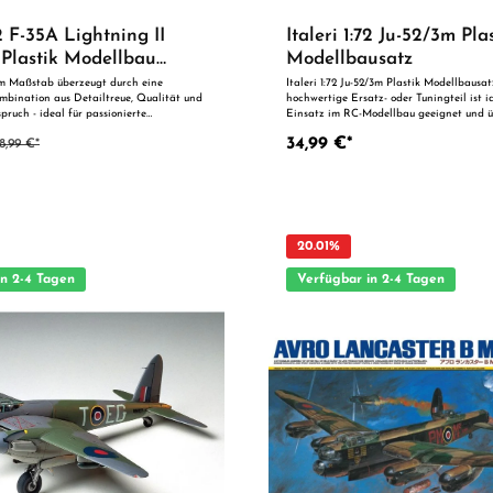
72 F-35A Lightning II
Italeri 1:72 Ju-52/3m Pla
Plastik Modellbau
Modellbausatz
im Maßstab überzeugt durch eine
Italeri 1:72 Ju-52/3m Plastik Modellbausa
bination aus Detailtreue, Qualität und
hochwertige Ersatz- oder Tuningteil ist i
pruch - ideal für passionierte
Einsatz im RC-Modellbau geeignet und ü
Nr.: 510001409 Artikelbezeichnung: 1:72 F-
präzise Fertigung und zuverlässige Quali
34,99 €*
8,99 €*
as
perfekten Passgenauigkeit ist es optimal 
t eine Nachempfindung des F-35A
oder zur technischen Optimierung geeigne
s JSF Joint Strike Fighter-Programm
einen Blick: Passgenaue Verarbeitung Geeignet für
gerufen, um ein neues Allwetter-
anspruchsvolle Modellbauer Ideal als Ersatz- oder
lugzeug der fünften Generation zu
Tuningteil ACHTUNG! Nicht geeignet für Kinder unter 14
 die bestehenden Streikkämpfer der
Jahren.Benutzung unter unmittelbarer Au
aten und der NATO ersetzen kann. Das
Erwachsenen.
20.01
%
rtin geleitete Team der Luft- und
rie entwickelte den einmotorigen F-35
in 2-4 Tagen
Verfügbar in 2-4 Tagen
 einem Sitz. Aufgrund der operativen
r fortschrittlichen Bordtechnologie und der
 Projektinnovation wird die F-35
 Referenzflugzeug in der Militärluftfahrt
z, Anleitung, Dekor
ges Gesamtpaket
nik in bewährter Herstellerqualität Ideal
er für den eigenen Bastelspaß
geeignet für Kinder unter 14
g nur unter Aufsicht von Erwachsenen.