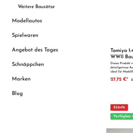
Weitere Bausätze
Modellautos
Spielwaren
Angebot des Tages
Tamiya 1
WWII Bau
Raketen 
Schnäppchen
Dieses Produkt v
detailgetreue Au
ideal für Model
1:48 WWII RAF D
Marken
27,72 €*
3
hochdetaillierte
Varianten des l
Zweiten Weltkrie
Blog
Wonder“ wegen s
extrem vielseiti
Jagdbomber. Die
zahlreiche Featu
23.64
%
(Nachtjäger) un
Detaillierter In
Verfügbar 
mm Kanonenmaga
Raketen für real
Wahlweise mont
den Flügeln · De