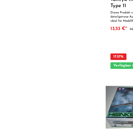
Materialien und
Nachbildungen fü
Type 11
einsetzbar für E
Dieses Produkt v
detailgetreue Au
ideal für Modell
300060768 Artik
13,53 €*
14
Type 11 Evolving
floatplane, the 
had a unique pe
of the world. In
began adaptation
strictly as a pri
officially autho
17.57
%
the first protot
was basically th
Verfügbar 
landing gear and
of Kyofu's Mitsu
powerful Nakaji
Excellent perfo
achieved using t
serious problems.
power in the eng
required. This r
legs, because of
difficulties in t
Kawansihi engin
introducing tele
complex gear sys
plagued the N1K1
introduction of 
Kai. About 1,000