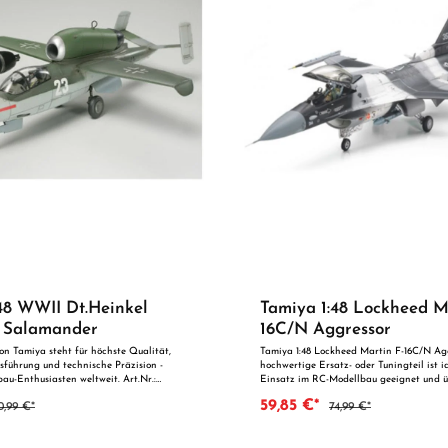
estaltung · Zwei Pilotfiguren für ein
ckpit-Erlebnis · Drei verschiedene
onen zur Auswahl Ein Muss für alle
ans und Modellbau-Enthusiasten, die
sche Genauigkeit und Bastelspaß legen.
ubehör: Plastikkleber, Farben für den
strich, Werkzeuge wie Seitenschneider
HTUNG Nicht geeignet für Kinder unter
tzung unter Aufsicht von Erwachsenen.
en Blick Hochwertige Materialien und
itungDetailgetreue Nachbildungen für
elleVielseitig einsetzbar für Einsteiger
odellbau
48 WWII Dt.Heinkel
Tamiya 1:48 Lockheed M
 Salamander
16C/N Aggressor
on Tamiya steht für höchste Qualität,
Tamiya 1:48 Lockheed Martin F-16C/N Ag
sführung und technische Präzision -
hochwertige Ersatz- oder Tuningteil ist i
bau-Enthusiasten weltweit. Art.Nr.:
Einsatz im RC-Modellbau geeignet und ü
elbezeichnung: 1/48 WWII Dt.Heinkel
präzise Fertigung und zuverlässige Quali
59,85 €*
0,99 €*
74,99 €*
nder Following the Messerschmitt
perfekten Passgenauigkeit ist es optimal 
se a second WWII German jet fighter
oder zur technischen Optimierung geeigne
 He162 Salamander. This truly innovative
einen Blick: Passgenaue Verarbeitung Geeignet für