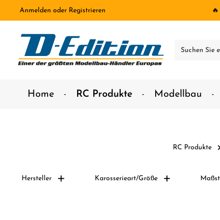
Anmelden
oder
Registrieren
🔥
inhalt springen
Home
RC Produkte
Modellbau
RC Produkte
Hersteller
Karosserieart/Größe
Maßst