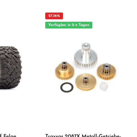
plined/Hex-
Verarbeitung Geeignet für anspruchsvolle Modellbauer
Ideal als Ersatz- oder Tuningteil ACHTUNG! Nicht
geeignet für Kinder unter 14 Jahren.Benutzung unter
unmittelbarer Aufsicht von Erwachsenen.
27.36
%
tes,
en durch Schmutz
Verfügbar in 2-4 Tagen
m integrierten
auch bei
 Dadurch
ür mehr Grip und
b beim Driften
beim Aufstellen
ifen garantieren
l verhindert,
tsetzen. Der
m Maxx®
raftvolle
e halten die
froad-
 Reifen auf
 Aufsicht von
f Felge
Traxxas 2087X Metall-Getriebe-