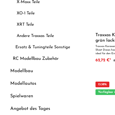
X-Maxx Teile
XO-1 Teile
XRT Teile
Traxxas 
Andere Traxxas Teile
grün lack
Traxxas Karosse
Ersatz & Tuningteile Sonstige
Sheet Dieses hoc
ideal für den E
überzeugt durch 
RC Modellbau Zubehör
62,72 €*
8
Qualität. Dank d
optimal als Ersa
geeignet. Vorteile auf
Modellbau
Verarbeitung Geeignet für anspruchsvolle Modellbauer
Ideal als Ersatz- oder T
geeignet für Kin
unmittelbarer A
Modellautos
13.38
%
Verfügbar 
Spielwaren
Angebot des Tages