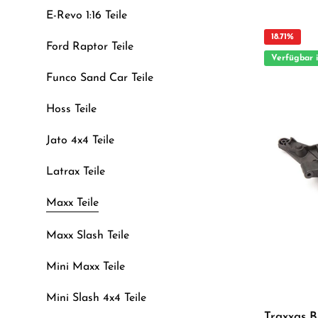
anspruchsvolle Modellbauer I
Tuningteil ACHTUNG! Nicht geeignet für Kinder unter 14
E-Revo 1:16 Teile
Jahren.Benutzun
Erwachsenen.
18.71
%
Ford Raptor Teile
Verfügbar 
Funco Sand Car Teile
Hoss Teile
Jato 4x4 Teile
Latrax Teile
Maxx Teile
Maxx Slash Teile
Mini Maxx Teile
Mini Slash 4x4 Teile
Traxxas 