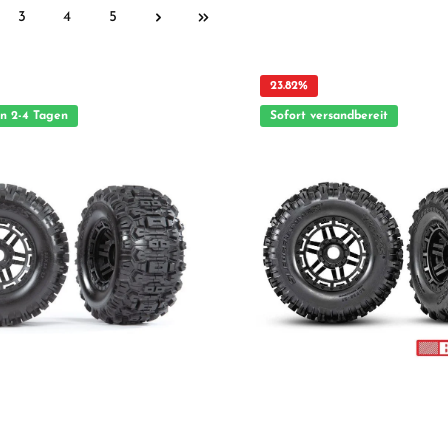
3
4
5
23.82
%
in 2-4 Tagen
Sofort versandbereit