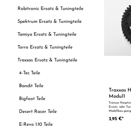
Robitronic Ersatz & Tuningteile
Spektrum Ersatz & Tuningteile
Tamiya Ersatz & Tuningteile
Torro Ersatz & Tuningteile
Traxxas Ersatz & Tuningteile
4-Tec Teile
Bandit Teile
Traxxas 
Modul1
Bigfoot Teile
Traxxas Hauptza
Ersatz- oder Tun
Desert Racer Teile
Modellbau geeig
Fertigung und zu
3,95 €*
Passgenauigkeit 
technischen Opti
E-Revo 1:10 Teile
Blick: Passgenaue Verarbeitung Geeignet für