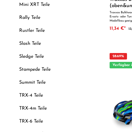
Mini XRT Teile
(oben&un
Traxxas Bulkhea
Ersatz- oder Tun
Rally Teile
Modellbau geeig
Fertigung und zu
11,34 €*
13
Passgenauigkeit 
Rustler Teile
technischen Opti
Blick: Passgenaue Verarbeitung Geeignet für
anspruchsvolle Modellbauer I
Slash Teile
Tuningteil ACHTUNG! Nicht geeignet für Kinder unter 14
Jahren.Benutzun
Erwachsenen.
Sledge Teile
28.69
%
Verfügbar 
Stampede Teile
Summit Teile
TRX-4 Teile
TRX-4m Teile
TRX-6 Teile