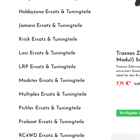
Hobbyzone Ersatz & Tuningteile
Jamara Ersatz & Tuningteile
Krick Ersatz & Tuningteile
Traxxas Z
Losi Ersatz & Tuningteile
Modul) 5
LRP Ersatz & Tuningteile
Traxxas Zahnrad,
extra-hart Diese
ideal für den E
Modster Ersatz & Tuningteile
überzeugt durch 
7,71 €*
11,
Qualität. Dank d
optimal als Ersa
geeignet. Vorteile auf
Multiplex Ersatz & Tuningteile
Verarbeitung Geeignet für anspruchsvolle Modellbauer
Ideal als Ersatz- oder T
geeignet für Kin
Pichler Ersatz & Tuningteile
unmittelbarer A
Verfügbar 
Proboat Ersatz & Tuningteile
RC4WD Ersatz & Tuningteile