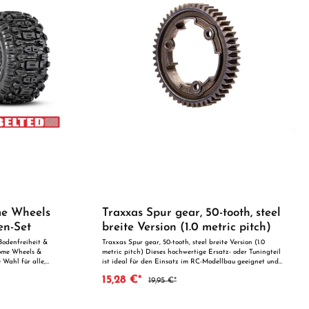
Traxxas Link
 dein Smartphone
gsstarker
g stabil und
ware
ederzeit Updates
alten? · Front
lichtleiste ·
 · 8-Kanal
n Mit diesem Kit
ässiges
as dich sowohl
ird. Erfordert
le App Store™
mit dem Traxxas
separat
 Kinder unter 14
rwachsenen.
me Wheels
Traxxas Spur gear, 50-tooth, steel
en-Set
breite Version (1.0 metric pitch)
odenfreiheit &
Traxxas Spur gear, 50-tooth, steel breite Version (1.0
rome Wheels &
metric pitch) Dieses hochwertige Ersatz- oder Tuningteil
 Wahl für alle,
ist ideal für den Einsatz im RC-Modellbau geeignet und
f das nächste
überzeugt durch präzise Fertigung und zuverlässige
15,28 €*
19,95 €*
n und verklebten
Qualität. Dank der perfekten Passgenauigkeit ist es
els mit den
optimal als Ersatzteil oder zur technischen Optimierung
ain Reifen,
geeignet. Vorteile auf einen Blick: Passgenaue