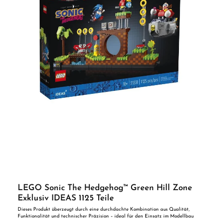
Authentisches Zubehör: Jeder dieser Figuren zum Sammeln liegt mindestens 1
Zubehörelement bei, zum Beispiel eine Ziege für den Hirten oder ein roter Hering
für den Film Noir Detektiv Spielzeuge für Rollenspiele: Die LEGO® Minifiguren
zum Sammeln aus dieser limitierten Auflage lassen kreative Kinder viele
fantasievolle Abenteuer darstellen - auch zusammen mit Freunden Geschenk für
LEGO® Fans: Diese LEGO Minifiguren zum Sammeln sind eine tolle
Geschenkidee für Kinder, die eine Belohnung verdient haben Viele Stunden
LEGO® Spielvergnügen: Actionspielzeuge, die Sammlungen ergänzen, ausgestellt
werden oder in viele Abenteuer geschickt werden können. Hinweis: Lieferumfang
ist 1 Tütchen! Keine Auswahl des Inhaltes möglich! Hinweis: Altersempfehlung: ab
5+ Jahren Teile: 8 Sicherheitshinweis: ACHTUNG! Erstickungsgefahr.
Verschluckbare Kleinteile. Vorteile auf einen Blick: Durchdachte Konstruktion und
hochwertige Verarbeitung Kompatibel mit gängigen Modellbausystemen Ideal für
Einsteiger und erfahrene Modellbauer ACHTUNG! Benutzung unter unmittelbarer
Aufsicht von Erwachsenen
LEGO Sonic The Hedgehog™ Green Hill Zone
Exklusiv IDEAS 1125 Teile
Dieses Produkt überzeugt durch eine durchdachte Kombination aus Qualität,
Funktionalität und technischer Präzision – ideal für den Einsatz im Modellbau