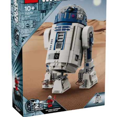
der App bieten unzählige Spielmöglichkeiten. Zum Produkt: - Fans von
Bauspielzeugen werden es lieben, ihre eigene Modellversion des Mercedes-Benz
Zetros Offroad-Trucks zu bauen. Sieh dir all die coolen Funktionen an, die sich mit
Hilfe der LEGO® Technic CONTROL+ App steuern lassen. - Der LEGO® Technic
4x4 Mercedes-Benz Zetros Offroad-Truck (42129) steckt voller authentischer
Details wie der funktionierenden Federung an allen 4 Rädern, dem detailgetreuen
Getriebe und der Differenzialsperre. - Aufkleber mit Motorsportmotiven und 2
Feuerlöscher zählen zu den realistischen Designelementen. Markiere eine
Hindernisstrecke mit den Flaggen und stell das Können des LKW in
unterschiedlichem Gelände auf die Probe. - Das tolle Set lässt Erwachsene und
Kinder ab 12 Jahren wunderbar miteinander bauen und spielen. Außerdem ist das
Modell ein tolles Spielzeug für junge LEGO® Baumeister, die sich auf ein
anspruchsvolles Bauerlebnis freuen. - Das Spielzeug-LKW ist 21 cm hoch, 48 cm
lang und 19 cm breit. - 6 AA-Batterien sind erforderlich (nicht enthalten). Die
Batteriebox lässt sich mühelos entnehmen. Das erleichtert den Batteriewechsel. -
Dieser fern- und appgesteuerte LEGO® Technic LKW wird von einem Bluetooth®-
gesteuerten Smarthub, 3 großen Motoren und einem mittleren Motor angetrieben,
die diesem Set beiliegen. - LEGO® Technic Bauspielzeuge bieten LEGO Fans, die
schon der nächsten Bauherausforderung entgegenfiebern, ein anspruchsvolles
Bauerlebnis. - LEGO® Technic Elemente entsprechen bereits seit 1958 strengen
Branchenstandards,damit sie einheitlich und kompatibel sind und sich jedes Mal
zuverlässig zusammenstecken lassen. - LEGO® Technic Elemente werden Fall-,
Hitze-, Druck- und Torsionstests unterzogen und analysiert, damit sie strenge
globale Sicherheitsstandards erfüllen. Hinweis: Altersempfehlung: ab 12+ Jahren
Teile: 2110 Sicherheitshinweis: ACHTUNG! Erstickungsgefahr. Verschluckbare
Kleinteile. Vorteile auf einen Blick: Durchdachte Konstruktion und hochwertige
Verarbeitung Kompatibel mit gängigen Modellbausystemen Ideal für Einsteiger
und erfahrene Modellbauer ACHTUNG! Benutzung unter unmittelbarer Aufsicht
von Erwachsenen