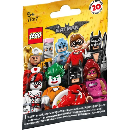
enthalten. Neben der Bauanleitung in der Box ist auch eine digitale Anleitung in
der LEGO Building Instructions App verfügbar - mit interaktiven
Ansichtsfunktionen für ein tolles kreatives Erlebnis. Beliebte Bauspielzeuge Sieh
dir das gesamte LEGO Star Wars Produktspektrum an, um noch weitere Bausets
zu entdecken, die Fans jeden Alters begeistern. Zum Produkt: - AT-TE Walker
(75337): Diese LEGO® Star Wars™ Version des AT-TE Walkers aus Star Wars: Die
Rache der Sith ist ein detailgetreues Bauspielzeug, mit dem Kinder die Schlacht
von Utapau nachstellen können - 5 LEGO® Minifiguren und 3 LEGO Droiden:
Kommandant Cody, ein Klon-Kanonier und 3 Klonsoldaten des 212.
Angriffsbataillons sowie 3 Kampfdroiden und ein baubarer Zwergspinnendroide -
Zum Spielen gedacht: Der AT-TE verfügt über bewegliche Beine und einen
ausziehbaren Griff. An dem Griff kann man das Modell aufheben und
transportieren. Das Cockpit lässt sich abnehmen, und die 2 Kabinen für die
Klonsoldaten sind gut zugänglich - Spielfunktionen: Die schwere Blaster-Kanone
mit 2 Shootern lässt sich um 360 Grad drehen und hochschwenken und verfügt
über einen Sitz für den Klon-Kanonier. Auch 6 weitere Blaster-Kanonen und 2
Thermaldetonatoren sind enthalten - Geschenkidee für Kinder ab 9 Jahren:
Dieses 1.082-teilige Bau- und Spielset ist ein tolles Geburtstags- oder
Weihnachtsgeschenk für jeden Fan von Star Wars: Die Rache der Sith sowie für
Sammler der LEGO® Star Wars™ Sets - Gemeinsames Bauvergnügen: Kinder
können den AT-TE Walker auch zusammen mit ihren Freunden, Geschwistern oder
Eltern bauen. Das Modell ist 19 cm hoch, 44 cm lang und 24 cm breit - Bauprojekt
mit App-Unterstützung: Neben der beiliegenden Schritt-für-Schritt-Bildanleitung
ist in der LEGO® Building Instructions App auch eine digitale Anleitung mit
interaktiven Ansichtsfunktionen verfügbar - Vergnügen für Fans jeden Alters:
LEGO® Star Wars™ Bausets lassen Kinder und erwachsene Fans ihre
Lieblingsfilmszenen nachstellen, originelle eigene Abenteuer darstellen oder die
gebauten Modelle einfach nur ausstellen - Garantierte Qualität: LEGO® Steine
und Teile erfüllen strenge Qualitätsstandards, damit sie kompatibel sind und sich
zu robusten Modellen zusammenstecken lassen - Sicherheit hat Vorrang: LEGO®
Elemente werden gründlich geprüft, damit sie strengsten globalen
Sicherheitsstandards entsprechen Hinweis: Altersempfehlung: ab 9+ Jahren Teile: