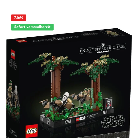
Sylvester, Road Runner, Wile E. Coyote, Schweinchen Dick, Petunia Pig, Speedy
Gonzales, Taz (Tasmanischer Teufel), Marvin der Marsmensch Highlights
Sammelspaß: 12 ikonische Figuren aus der TV-Serie Looney Tunes™ Detailreich:
Bedruckungen & passendes Zubehör je Charakter Perfekt zum Verschenken:
7.16
%
kleines Mitbringsel ab 5 Jahren Kreativ spielen & bauen: fördert Fantasie und
Storytelling Original LEGO® Qualität seit 1958 – kompatibel & passgenau
Sofort versandbereit
Lieferumfang 1x versiegelte LEGO® Überraschungstüte (Serie 71030, Looney
Tunes™) mit 1 zufälligen Minifigur Hinweis: Keine Vorauswahl möglich. Pro Tüte
genau 1 zufällige Figur. Mehrfachkäufe können Duplikate enthalten. Technische
Angaben Altersempfehlung: ab 5 Jahren Teile: ca. 8 (je nach Figur) Serie: LEGO®
Minifigures 71030 – Looney Tunes™ ACHTUNG! Erstickungsgefahr. Verschluckbare
Kleinteile. Nicht geeignet für Kinder unter 3 Jahren.