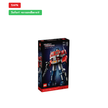
authentische Details und Zubehörelemente, die Fans große Freude bereiten.
„Hooper’s Store“, Bibos Nest, Oscars Mülltonne und viele weitere Elemente
2.61
%
vervollständigen die legendäre Kulisse. Zum Set gehören auch die legendären
Hauptdarsteller der Sesamstraße. Elmo, Krümelmonster sowie Ernie und Bert sind
Sofort versandbereit
als Minifiguren ebenso enthalten wie Oscar der Griesgram und Bibo als weitere
Figuren, um ein fantasievolles Spielerlebnis zu ermöglichen. Wunderbare
Geschenkidee Dieser Modellbausatz gehört zu einer Reihe von LEGO® Bausets,
die Erwachsenen Entspannung bei einem kreativen Modellbauprojekt bieten
sollen. Außerdem ist er ein tolles Geschenk für Sie selbst und Ihre Familie
beziehungsweise für einen anderen besonders geschätzten LEGO® Fan oder
Modellbauer. Highlights: - Während Sie das LEGO® Ideas Modell „123 Sesame
Street“ (21324) des legendären Eckhauses mit „Hooper‘s Store“ bauen und dann als
spektakuläres Schaustück präsentieren, können Sie wunderbar in Erinnerungen
schwelgen. - Das Set enthält Elmo, Krümelmonster und Ernie und Bert als
Minifiguren sowie Oscar den Griesgram und Bibo als weitere Figuren. Weitere
enthaltene Figuren sind Slimey the Worm, Dorothy the Goldfish, Radar the Teddy
Bear und Rubber Ducky. - Das Modell des Eckhauses „123 Sesame Street“ besteht
aus Elmos Zimmer und der Wohnung von Ernie und Bert mit Ernies Badewanne
und dem legendären Porträt der beiden. Unzählige weitere authentische Details
und Zubehörelemente werden die Fans ebenfalls begeistern. - Zur
kultverdächtigen Straßenecke „123 Sesame Street“ gehören dann noch „Hooper‘s
Store“, Bibos Nest und Oscars Mülltonne. All das und die 1.367 Teile machen das
Bauset zu einem tollen Modellbauprojekt - auch für die ganze Familie. - Das
Modell ist 24 cm hoch, 36,2 cm breit und 21 cm tief. Das spektakuläre Schaustück
für Ihre Wohnung ist auch ein tolles LEGO® Geschenk für jeden Fan der
Sesamstraße und alle begeisterten Modellbauer, denen Sie eine Freude machen
möchten. - Träger der Sesame Street ist Sesame Workshop, eine gemeinnützige
Organisation, die sich auf die Fahnen geschrieben hat, Kinder zu klügeren,
stärkeren und gütigeren Menschen heranwachsen zu lassen. - Eine verständliche
Bauanleitung ermöglicht sogar LEGO® Neulingen ein ebenso selbstbewusstes wie
vergnügliches Bauerlebnis. Ebenfalls enthalten ist eine illustrierte Broschüre, die
unter anderem Wissenswertes über die Geschichte der Sesamstraße und den