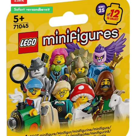
2.26
%
ausgestattet. Highlights 16 einzigartige LEGO® Minifiguren zum Sammeln (Serie
20 – 71027) Jede Tüte enthält 1 Figur + mind. 1 Zubehörelement +
Sofort versandbereit
Sammlerbroschüre Ideal zum Erweitern vorhandener LEGO Sets oder als kleines
Geschenk Fördert Fantasie, Kreativität und Rollenspiel Original LEGO® Qualität
– seit 1958 kompatibel und passgenau Lieferumfang 1 x versiegelte LEGO®
Überraschungstüte (Serie 20 – 71027) mit 1 zufälligen Minifigur Hinweis: Keine
Vorauswahl möglich. Jede Tüte enthält genau 1 zufällige Figur. Bei
Mehrfachkäufen können Duplikate auftreten. Technische Angaben
Altersempfehlung: ab 5 Jahren Teile: ca. 8 (je nach Figur) Serie: LEGO®
Minifigures 71027 – Serie 20 ACHTUNG! Erstickungsgefahr. Verschluckbare
Kleinteile. Nicht geeignet für Kinder unter 3 Jahren.