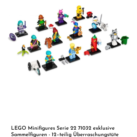
LEGO Minifigures Serie 22 71032 exklusive
Sammelfiguren - 12–teilig Überraschungstüte