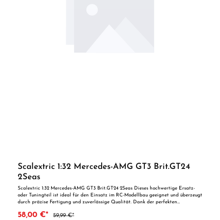
Scalextric 1:32 Mercedes-AMG GT3 Brit.GT24
2Seas
Scalextric 1:32 Mercedes-AMG GT3 Brit.GT24 2Seas Dieses hochwertige Ersatz-
oder Tuningteil ist ideal für den Einsatz im RC-Modellbau geeignet und überzeugt
durch präzise Fertigung und zuverlässige Qualität. Dank der perfekten
Passgenauigkeit ist es optimal als Ersatzteil oder zur technischen Optimierung
58,00 €*
59,99 €*
geeignet. Vorteile auf einen Blick: Passgenaue Verarbeitung Geeignet für