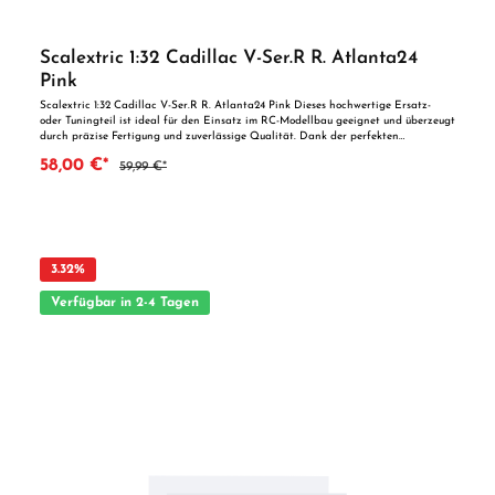
Scalextric 1:32 Cadillac V-Ser.R R. Atlanta24
Pink
Scalextric 1:32 Cadillac V-Ser.R R. Atlanta24 Pink Dieses hochwertige Ersatz-
oder Tuningteil ist ideal für den Einsatz im RC-Modellbau geeignet und überzeugt
durch präzise Fertigung und zuverlässige Qualität. Dank der perfekten
Passgenauigkeit ist es optimal als Ersatzteil oder zur technischen Optimierung
58,00 €*
59,99 €*
geeignet. Vorteile auf einen Blick: Passgenaue Verarbeitung Geeignet für
anspruchsvolle Modellbauer Ideal als Ersatz- oder Tuningteil ACHTUNG! Nicht
geeignet für Kinder unter 14 Jahren.Benutzung unter unmittelbarer Aufsicht von
Erwachsenen.
3.32
%
Verfügbar in 2-4 Tagen