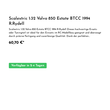
Scalextric 1:32 Volvo 850 Estate BTCC 1994
R.Rydell
Scalextric 1:32 Volvo 850 Estate BTCC 1994 R.Rydell Dieses hochwertige Ersatz-
oder Tuningteil ist ideal für den Einsatz im RC-Modellbau geeignet und überzeugt
durch präzise Fertigung und zuverlässige Qualität. Dank der perfekten
Passgenauigkeit ist es optimal als Ersatzteil oder zur technischen Optimierung
60,70 €*
geeignet. Vorteile auf einen Blick: Passgenaue Verarbeitung Geeignet für
anspruchsvolle Modellbauer Ideal als Ersatz- oder Tuningteil ACHTUNG! Nicht
geeignet für Kinder unter 14 Jahren.Benutzung unter unmittelbarer Aufsicht von
Erwachsenen.
Verfügbar in 2-4 Tagen