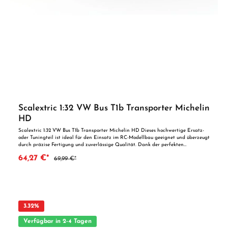
Scalextric 1:32 VW Bus T1b Transporter Michelin
HD
Scalextric 1:32 VW Bus T1b Transporter Michelin HD Dieses hochwertige Ersatz-
oder Tuningteil ist ideal für den Einsatz im RC-Modellbau geeignet und überzeugt
durch präzise Fertigung und zuverlässige Qualität. Dank der perfekten
Passgenauigkeit ist es optimal als Ersatzteil oder zur technischen Optimierung
64,27 €*
69,99 €*
geeignet. Vorteile auf einen Blick: Passgenaue Verarbeitung Geeignet für
anspruchsvolle Modellbauer Ideal als Ersatz- oder Tuningteil ACHTUNG! Nicht
geeignet für Kinder unter 14 Jahren.Benutzung unter unmittelbarer Aufsicht von
Erwachsenen.
3.32
%
Verfügbar in 2-4 Tagen