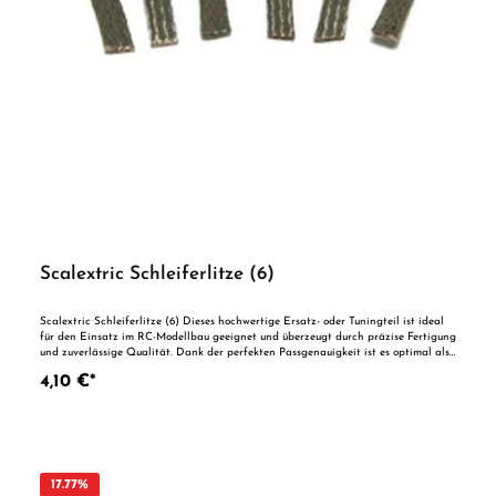
Scalextric Schleiferlitze (6)
Scalextric Schleiferlitze (6) Dieses hochwertige Ersatz- oder Tuningteil ist ideal
für den Einsatz im RC-Modellbau geeignet und überzeugt durch präzise Fertigung
und zuverlässige Qualität. Dank der perfekten Passgenauigkeit ist es optimal als
Ersatzteil oder zur technischen Optimierung geeignet. Vorteile auf einen Blick:
4,10 €*
Passgenaue Verarbeitung Geeignet für anspruchsvolle Modellbauer Ideal als
Ersatz- oder Tuningteil ACHTUNG! Nicht geeignet für Kinder unter 14
Jahren.Benutzung unter unmittelbarer Aufsicht von Erwachsenen.
17.77
%