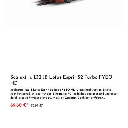
Scalextric 1:32 JB Lotus Esprit S2 Turbo FYEO
HD
Scalextric 1:32 JB Lotus Esprit S2 Turbo FYEO HD Dieses hochwertige Ersatz-
oder Tuningteil ist ideal für den Einsatz im RC-Modellbau geeignet und überzeugt
durch präzise Fertigung und zuverlässige Qualität. Dank der perfekten
Passgenauigkeit ist es optimal als Ersatzteil oder zur technischen Optimierung
69,60 €*
75,99 €*
geeignet. Vorteile auf einen Blick: Passgenaue Verarbeitung Geeignet für
anspruchsvolle Modellbauer Ideal als Ersatz- oder Tuningteil ACHTUNG! Nicht
geeignet für Kinder unter 14 Jahren.Benutzung unter unmittelbarer Aufsicht von
Erwachsenen.