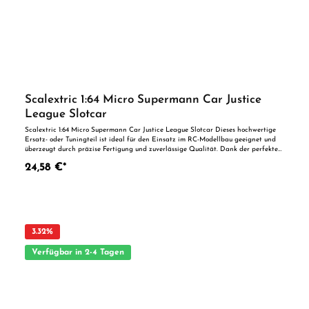
Scalextric 1:64 Micro Supermann Car Justice
League Slotcar
Scalextric 1:64 Micro Supermann Car Justice League Slotcar Dieses hochwertige
Ersatz- oder Tuningteil ist ideal für den Einsatz im RC-Modellbau geeignet und
überzeugt durch präzise Fertigung und zuverlässige Qualität. Dank der perfekten
Passgenauigkeit ist es optimal als Ersatzteil oder zur technischen Optimierung
24,58 €*
geeignet. Vorteile auf einen Blick: Passgenaue Verarbeitung Geeignet für
anspruchsvolle Modellbauer Ideal als Ersatz- oder Tuningteil ACHTUNG! Nicht
geeignet für Kinder unter 14 Jahren.Benutzung unter unmittelbarer Aufsicht von
Erwachsenen.
3.32
%
Verfügbar in 2-4 Tagen