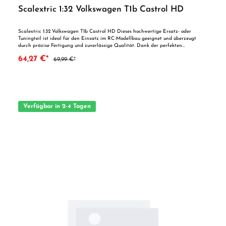
Scalextric 1:32 Volkswagen T1b Castrol HD
Scalextric 1:32 Volkswagen T1b Castrol HD Dieses hochwertige Ersatz- oder
Tuningteil ist ideal für den Einsatz im RC-Modellbau geeignet und überzeugt
durch präzise Fertigung und zuverlässige Qualität. Dank der perfekten
Passgenauigkeit ist es optimal als Ersatzteil oder zur technischen Optimierung
64,27 €*
69,99 €*
geeignet. Vorteile auf einen Blick: Passgenaue Verarbeitung Geeignet für
anspruchsvolle Modellbauer Ideal als Ersatz- oder Tuningteil ACHTUNG! Nicht
geeignet für Kinder unter 14 Jahren.Benutzung unter unmittelbarer Aufsicht von
Erwachsenen.
Verfügbar in 2-4 Tagen