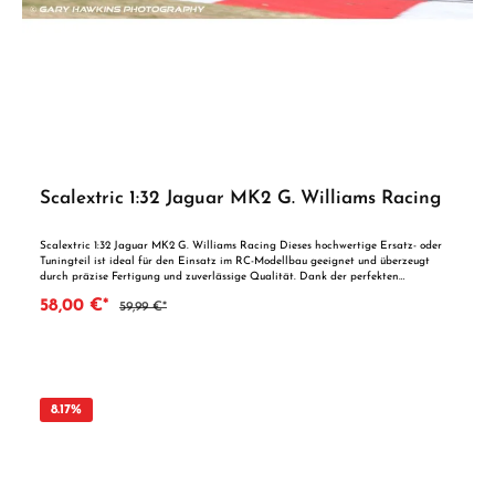
Scalextric 1:32 Jaguar MK2 G. Williams Racing
Scalextric 1:32 Jaguar MK2 G. Williams Racing Dieses hochwertige Ersatz- oder
Tuningteil ist ideal für den Einsatz im RC-Modellbau geeignet und überzeugt
durch präzise Fertigung und zuverlässige Qualität. Dank der perfekten
Passgenauigkeit ist es optimal als Ersatzteil oder zur technischen Optimierung
58,00 €*
59,99 €*
geeignet. Vorteile auf einen Blick: Passgenaue Verarbeitung Geeignet für
anspruchsvolle Modellbauer Ideal als Ersatz- oder Tuningteil ACHTUNG! Nicht
geeignet für Kinder unter 14 Jahren.Benutzung unter unmittelbarer Aufsicht von
Erwachsenen.
8.17
%