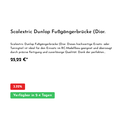
Scalextric Dunlop Fußgängerbrücke (Dior.
Scalextric Dunlop Fußgängerbrücke (Dior. Dieses hochwertige Ersatz- oder
Tuningteil ist ideal für den Einsatz im RC-Modellbau geeignet und überzeugt
durch präzise Fertigung und zuverlässige Qualität. Dank der perfekten
Passgenauigkeit ist es optimal als Ersatzteil oder zur technischen Optimierung
25,22 €*
geeignet. Vorteile auf einen Blick: Passgenaue Verarbeitung Geeignet für
anspruchsvolle Modellbauer Ideal als Ersatz- oder Tuningteil ACHTUNG! Nicht
geeignet für Kinder unter 14 Jahren.Benutzung unter unmittelbarer Aufsicht von
Erwachsenen.
3.32
%
Verfügbar in 2-4 Tagen