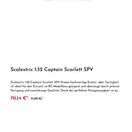
Scalextric 1:32 Captain Scarlett SPV
Scalextric 1:32 Captain Scarlett SPV Dieses hochwertige Ersatz- oder Tuningteil
ist ideal für den Einsatz im RC-Modellbau geeignet und überzeugt durch präzise
Fertigung und zuverlässige Qualität. Dank der perfekten Passgenauigkeit ist es
optimal als Ersatzteil oder zur technischen Optimierung geeignet. Vorteile auf
70,14 €*
71,99 €*
einen Blick: Passgenaue Verarbeitung Geeignet für anspruchsvolle Modellbauer
Ideal als Ersatz- oder Tuningteil ACHTUNG! Nicht geeignet für Kinder unter 14
Jahren.Benutzung unter unmittelbarer Aufsicht von Erwachsenen.