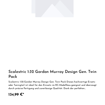
Scalextric 1:32 Gordon Murray Design Gen. Twin
Pack
Scalextric 1:32 Gordon Murray Design Gen. Twin Pack Dieses hochwertige Ersatz-
oder Tuningteil ist ideal für den Einsatz im RC-Modellbau geeignet und überzeugt
durch präzise Fertigung und zuverlässige Qualität. Dank der perfekten
Passgenauigkeit ist es optimal als Ersatzteil oder zur technischen Optimierung
134,99 €*
geeignet. Vorteile auf einen Blick: Passgenaue Verarbeitung Geeignet für
anspruchsvolle Modellbauer Ideal als Ersatz- oder Tuningteil ACHTUNG! Nicht
geeignet für Kinder unter 14 Jahren.Benutzung unter unmittelbarer Aufsicht von
Erwachsenen.