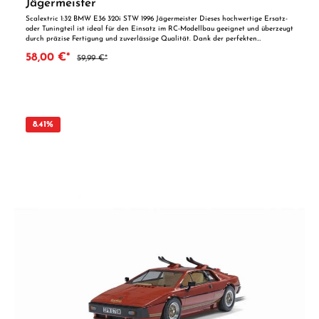
Jägermeister
Scalextric 1:32 BMW E36 320i STW 1996 Jägermeister Dieses hochwertige Ersatz-
oder Tuningteil ist ideal für den Einsatz im RC-Modellbau geeignet und überzeugt
durch präzise Fertigung und zuverlässige Qualität. Dank der perfekten
Passgenauigkeit ist es optimal als Ersatzteil oder zur technischen Optimierung
58,00 €*
59,99 €*
geeignet. Vorteile auf einen Blick: Passgenaue Verarbeitung Geeignet für
anspruchsvolle Modellbauer Ideal als Ersatz- oder Tuningteil ACHTUNG! Nicht
geeignet für Kinder unter 14 Jahren.Benutzung unter unmittelbarer Aufsicht von
Erwachsenen.
8.41
%