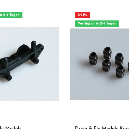
chsvolle Modellbauer Ideal als
Geeignet für anspruchsvolle Modellbauer Ideal al
cht geeignet für
Ersatz- oder Tuningteil ACHTUNG! Nicht geeignet für
Jahren.Benutzung unter unmittelbarer
Kinder unter 14 Jahren.Benutzung unter 
wachsenen.
Aufsicht von Erwachsenen.
in 2-4 Tagen
2.93
%
Verfügbar in 2-4 Tagen
ly Models
Drive & Fly Models Kug