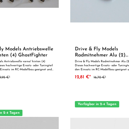
ly Models Antriebswelle
Drive & Fly Models
nten (4) GhostFighter
Radmitnehmer Alu (2)
GhostFighter
ls Antriebswelle vorne/ hinten (4)
Drive & Fly Models Radmitnehmer Alu (2
ses hochwertige Ersatz- oder Tuningteil
Dieses hochwertige Ersatz- oder Tuningtei
n Einsatz im RC-Modellbau geeignet und
den Einsatz im RC-Modellbau geeignet 
präzise Fertigung und zuverlässige
durch präzise Fertigung und zuverlässig
12,81 €*
9,95 €*
16,70 €*
er perfekten Passgenauigkeit ist es
der perfekten Passgenauigkeit ist es opti
tzteil oder zur technischen Optimierung
Ersatzteil oder zur technischen Optimie
 einen Blick: Passgenaue
Vorteile auf einen Blick: Passgenaue Verarbeitung
Geeignet für anspruchsvolle Modellbauer Ideal al
uningteil ACHTUNG! Nicht
Ersatz- oder Tuningteil ACHTUNG! Nicht geeignet für
der unter 14 Jahren.Benutzung unter
Kinder unter 14 Jahren.Benutzung unter 
ufsicht von Erwachsenen.
Aufsicht von Erwachsenen.
Verfügbar in 2-4 Tagen
in 2-4 Tagen