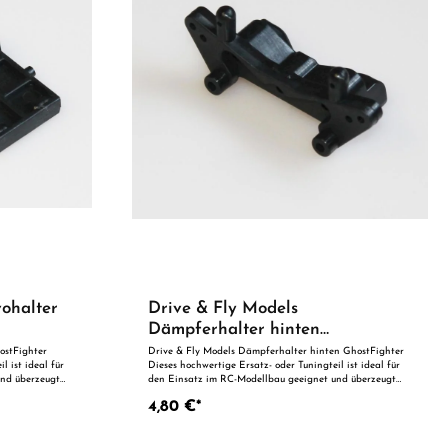
vohalter
Drive & Fly Models
Dämpferhalter hinten
GhostFighter
ostFighter
Drive & Fly Models Dämpferhalter hinten GhostFighter
l ist ideal für
Dieses hochwertige Ersatz- oder Tuningteil ist ideal für
und überzeugt
den Einsatz im RC-Modellbau geeignet und überzeugt
e Qualität. Dank
durch präzise Fertigung und zuverlässige Qualität. Dank
4,80 €*
mal als
der perfekten Passgenauigkeit ist es optimal als
rung geeignet.
Ersatzteil oder zur technischen Optimierung geeignet.
Vorteile auf einen Blick: Passgenaue Verarbeitung