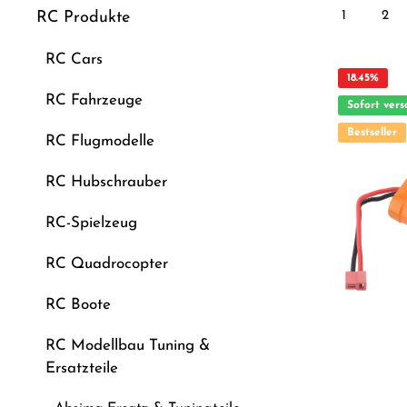
1
2
RC Produkte
RC Cars
18.45
%
RC Fahrzeuge
Sofort vers
Bestseller
RC Flugmodelle
RC Hubschrauber
RC-Spielzeug
RC Quadrocopter
RC Boote
RC Modellbau Tuning &
Ersatzteile