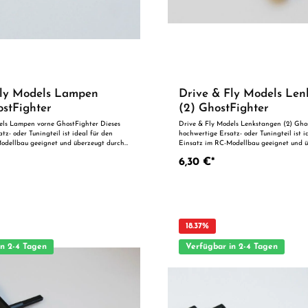
Fly Models Lampen
Drive & Fly Models Len
stFighter
(2) GhostFighter
els Lampen vorne GhostFighter Dieses
Drive & Fly Models Lenkstangen (2) Gho
tz- oder Tuningteil ist ideal für den
hochwertige Ersatz- oder Tuningteil ist i
odellbau geeignet und überzeugt durch
Einsatz im RC-Modellbau geeignet und ü
g und zuverlässige Qualität. Dank der
präzise Fertigung und zuverlässige Quali
6,30 €*
nauigkeit ist es optimal als Ersatzteil
perfekten Passgenauigkeit ist es optimal 
chen Optimierung geeignet. Vorteile auf
oder zur technischen Optimierung geeigne
einen Blick: Passgenaue Verarbeitung Geeignet für
deal als Ersatz- oder
anspruchsvolle Modellbauer Ideal als Ersatz- oder
Tuningteil ACHTUNG! Nicht geeignet für Kinder unter 14
g unter unmittelbarer Aufsicht von
Jahren.Benutzung unter unmittelbarer Au
Erwachsenen.
18.37
%
in 2-4 Tagen
Verfügbar in 2-4 Tagen