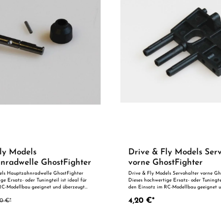
ly Models
Drive & Fly Models Ser
nradwelle GhostFighter
vorne GhostFighter
els Hauptzahnradwelle GhostFighter
Drive & Fly Models Servohalter vorne Gh
ge Ersatz- oder Tuningteil ist ideal für
Dieses hochwertige Ersatz- oder Tuningtei
RC-Modellbau geeignet und überzeugt
den Einsatz im RC-Modellbau geeignet 
rtigung und zuverlässige Qualität. Dank
durch präzise Fertigung und zuverlässig
4,20 €*
70 €*
ssgenauigkeit ist es optimal als
der perfekten Passgenauigkeit ist es opti
zur technischen Optimierung geeignet.
Ersatzteil oder zur technischen Optimie
aue Verarbeitung
Vorteile auf einen Blick: Passgenaue Verarbeitung