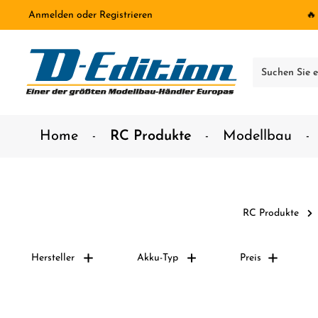
Anmelden
oder
Registrieren
🔥
inhalt springen
Home
RC Produkte
Modellbau
RC Produkte
Hersteller
Akku-Typ
Preis