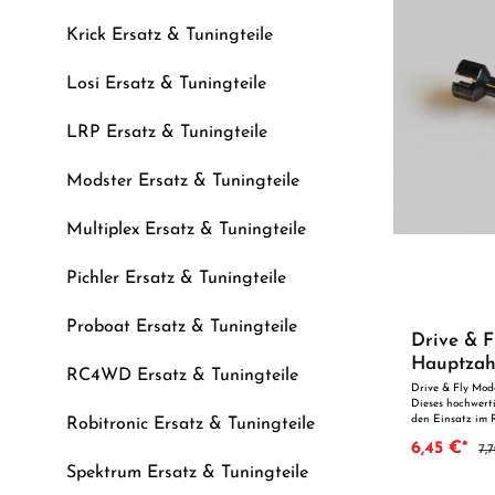
Krick Ersatz & Tuningteile
Losi Ersatz & Tuningteile
LRP Ersatz & Tuningteile
Modster Ersatz & Tuningteile
Multiplex Ersatz & Tuningteile
Pichler Ersatz & Tuningteile
Proboat Ersatz & Tuningteile
Drive & F
Hauptzah
RC4WD Ersatz & Tuningteile
Drive & Fly Mod
Dieses hochwerti
den Einsatz im 
Robitronic Ersatz & Tuningteile
durch präzise Fe
6,45 €*
7,
der perfekten Pa
Ersatzteil oder 
Spektrum Ersatz & Tuningteile
Vorteile auf einen Blick: Passgen