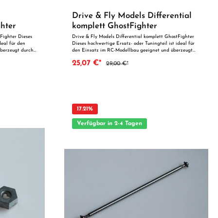
Drive & Fly Models Differential
hter
komplett GhostFighter
Fighter Dieses
Drive & Fly Models Differential komplett GhostFighter
deal für den
Dieses hochwertige Ersatz- oder Tuningteil ist ideal für
berzeugt durch
den Einsatz im RC-Modellbau geeignet und überzeugt
tät. Dank der
durch präzise Fertigung und zuverlässige Qualität. Dank
25,07 €*
29,00 €*
als Ersatzteil
der perfekten Passgenauigkeit ist es optimal als
t. Vorteile auf
Ersatzteil oder zur technischen Optimierung geeignet.
Vorteile auf einen Blick: Passgenaue Verarbeitung
Geeignet für anspruchsvolle Modellbauer Ideal als
Ersatz- oder Tuningteil ACHTUNG! Nicht geeignet für
fsicht von
Kinder unter 14 Jahren.Benutzung unter unmittelbarer
Aufsicht von Erwachsenen.
17.21
%
Verfügbar in 2-4 Tagen