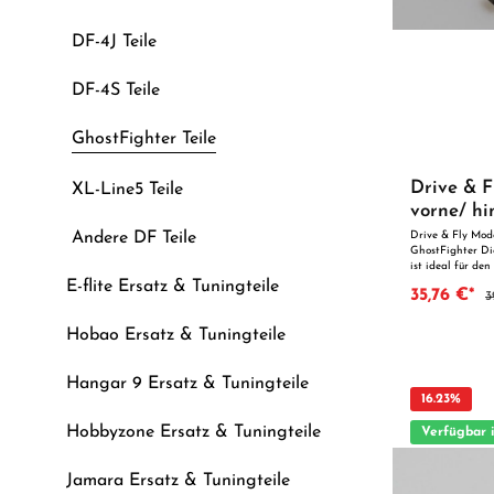
DF-4J Teile
DF-4S Teile
GhostFighter Teile
Drive & F
XL-Line5 Teile
vorne/ hi
Andere DF Teile
Drive & Fly Mode
GhostFighter Die
ist ideal für de
überzeugt durch 
E-flite Ersatz & Tuningteile
35,76 €*
3
Qualität. Dank d
optimal als Ersa
geeignet. Vorteile auf
Hobao Ersatz & Tuningteile
Verarbeitung Geeignet für anspruchsvolle Modellbauer
Ideal als Ersatz- oder T
geeignet für Kin
Hangar 9 Ersatz & Tuningteile
unmittelbarer A
16.23
%
Hobbyzone Ersatz & Tuningteile
Verfügbar 
Jamara Ersatz & Tuningteile