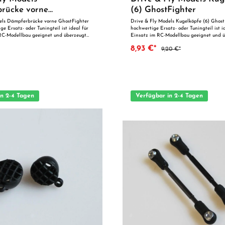
rücke vorne
(6) GhostFighter
hter
els Dämpferbrücke vorne GhostFighter
Drive & Fly Models Kugelköpfe (6) GhostFighter Dieses
ge Ersatz- oder Tuningteil ist ideal für
hochwertige Ersatz- oder Tuningteil ist i
RC-Modellbau geeignet und überzeugt
Einsatz im RC-Modellbau geeignet und ü
rtigung und zuverlässige Qualität. Dank
präzise Fertigung und zuverlässige Quali
8,93 €*
9,20 €*
ssgenauigkeit ist es optimal als
perfekten Passgenauigkeit ist es optimal 
zur technischen Optimierung geeignet.
oder zur technischen Optimierung geeigne
aue Verarbeitung
einen Blick: Passgenaue Verarbeitung Geeignet für
chsvolle Modellbauer Ideal als
anspruchsvolle Modellbauer Ideal als Ersatz- oder
cht geeignet für
Tuningteil ACHTUNG! Nicht geeignet für Kinder unter 14
Jahren.Benutzung unter unmittelbarer
Jahren.Benutzung unter unmittelbarer Au
wachsenen.
Erwachsenen.
in 2-4 Tagen
Verfügbar in 2-4 Tagen