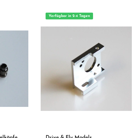
s
Geeignet für anspruchsvolle Modellbauer Ideal als
Ersatz- oder Tuningteil ACHTUNG! Nicht geeignet für
unmittelbarer
Kinder unter 14 Jahren.Benutzung unter unmittelbarer
Aufsicht von Erwachsenen.
Verfügbar in 2-4 Tagen
elköpfe
Drive & Fly Models