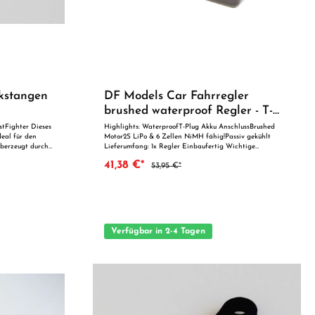
kstangen
DF Models Car Fahrregler
brushed waterproof Regler - T-
Plug
stFighter Dieses
Highlights: WaterproofT-Plug Akku AnschlussBrushed
deal für den
Motor2S LiPo & 6 Zellen NiMH fähig!Passiv gekühlt
berzeugt durch
Lieferumfang: 1x Regler Einbaufertig Wichtige
tät. Dank der
Sicherheitshinweise: Achtung! Erstickungsgefahr durch
41,38 €*
53,95 €*
als Ersatzteil
Verschluckbare Kleinteile! Altersempfehlung ab 14 Jahre!
t. Vorteile auf
fsicht von
Verfügbar in 2-4 Tagen