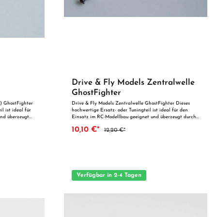
Drive & Fly Models Zentralwelle
GhostFighter
) GhostFighter
Drive & Fly Models Zentralwelle GhostFighter Dieses
l ist ideal für
hochwertige Ersatz- oder Tuningteil ist ideal für den
und überzeugt
Einsatz im RC-Modellbau geeignet und überzeugt durch
e Qualität. Dank
präzise Fertigung und zuverlässige Qualität. Dank der
10,10 €*
12,20 €*
mal als
perfekten Passgenauigkeit ist es optimal als Ersatzteil
rung geeignet.
oder zur technischen Optimierung geeignet. Vorteile auf
einen Blick: Passgenaue Verarbeitung Geeignet für
s
anspruchsvolle Modellbauer Ideal als Ersatz- oder
Tuningteil ACHTUNG! Nicht geeignet für Kinder unter 14
unmittelbarer
Jahren.Benutzung unter unmittelbarer Aufsicht von
Erwachsenen.
Verfügbar in 2-4 Tagen