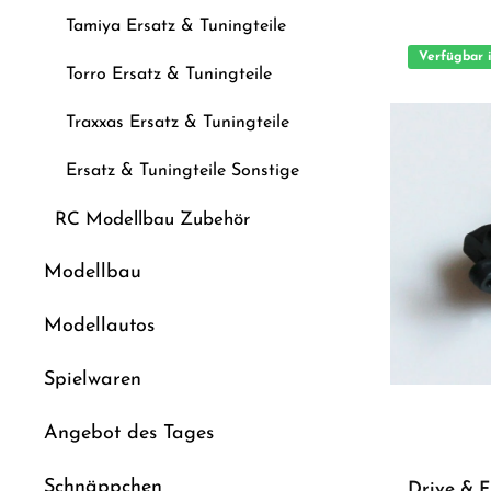
Geeignet für anspru
Ersatz- oder Tuningteil ACHTUNG! Ni
Tamiya Ersatz & Tuningteile
Kinder unter 14 
Aufsicht von Er
Verfügbar 
Torro Ersatz & Tuningteile
Traxxas Ersatz & Tuningteile
Ersatz & Tuningteile Sonstige
RC Modellbau Zubehör
Modellbau
Modellautos
Spielwaren
Angebot des Tages
Schnäppchen
Drive & F