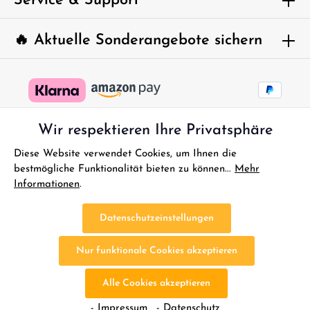
Service & Support
🔥 Aktuelle Sonderangebote sichern
Wir respektieren Ihre Privatsphäre
Diese Website verwendet Cookies, um Ihnen die
bestmögliche Funktionalität bieten zu können...
Mehr
Informationen
.
* Alle Preise inkl. gesetzl. Mehrwertsteuer zzgl.
Versandkosten
und
ggf. Nachnahmegebühren, wenn nicht anders angegeben.
Datenschutzeinstellungen
FAQ - Sofort Hilfe
Kontakt
Gutscheine
Reklamationen
Nur funktionale Cookies akzeptieren
Impressum
Bestellung Widerrufen
Widerrufsbelehrung
Datenschutz
AGB
Batterieentsorgung
Altölentsorgung
Alle Cookies akzeptieren
Cookie-Einstellungen
- Impressum
- Datenschutz