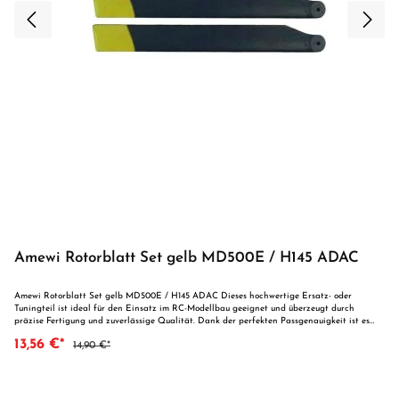
Amewi Rotorblatt Set gelb MD500E / H145 ADAC
Amewi Rotorblatt Set gelb MD500E / H145 ADAC Dieses hochwertige Ersatz- oder
Tuningteil ist ideal für den Einsatz im RC-Modellbau geeignet und überzeugt durch
präzise Fertigung und zuverlässige Qualität. Dank der perfekten Passgenauigkeit ist es
optimal als Ersatzteil oder zur technischen Optimierung geeignet. Vorteile auf einen Blick:
13,56 €*
14,90 €*
Passgenaue Verarbeitung Geeignet für anspruchsvolle Modellbauer Ideal als Ersatz- oder
Tuningteil ACHTUNG! Nicht geeignet für Kinder unter 14 Jahren.Benutzung unter
unmittelbarer Aufsicht von Erwachsenen.