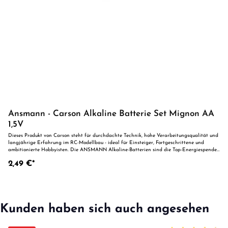
Ansmann - Carson Alkaline Batterie Set Mignon AA
1,5V
Dieses Produkt von Carson steht für durchdachte Technik, hohe Verarbeitungsqualität und
langjährige Erfahrung im RC-Modellbau - ideal für Einsteiger, Fortgeschrittene und
ambitionierte Hobbyisten. Die ANSMANN Alkaline-Batterien sind die Top-Energiespender
für alle RC-Anwendungen und viele weitere Einsatzzwecke in Taschenlampen,
2,49 €*
Fernbedienungen, Fotoapparaten und mobilen Geräten. geringste Selbstentladung
besonders auslaufsicher quecksilberfrei cadmiumfrei Technische Details: Spannung: 1,5 V
Typ: Alkaline Baugröße: Mignon/AA/LR6 Lieferumfang: 4 Batterien ACHTUNG Nicht
geeignet für Kinder unter 14 Jahren. Benutzung unter Aufsicht von Erwachsenen. Vorteile
auf einen Blick Robuste und zuverlässige Komponenten für den RC-EinsatzKompatibel mit
gängigen Carson-Systemen und ModellenIdeal zur Erweiterung, Wartung oder
Kunden haben sich auch angesehen
Individualisierung von RC-Fahrzeugen und -Systemen