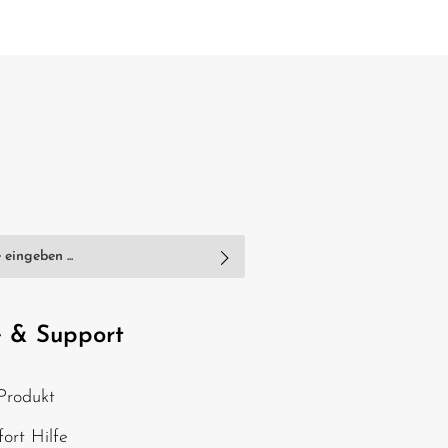
nschutzbestimmungen
zur Kenntnis
e
AGB
gelesen und bin mit ihnen
e & Support
, geben Sie die oben
Produkt
chen ein*
ort Hilfe