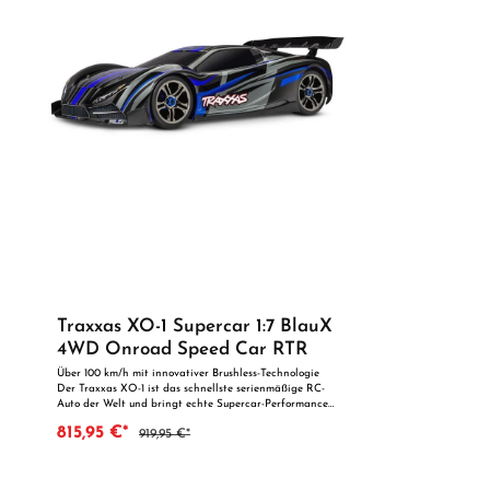
Traxxas XO-1 Supercar 1:7 BlauX
4WD Onroad Speed Car RTR
Über 100 km/h mit innovativer Brushless-Technologie
Der Traxxas XO-1 ist das schnellste serienmäßige RC-
Auto der Welt und bringt echte Supercar-Performance
auf die Straße. Mit einer Höchstgeschwindigkeit von
815,95 €*
919,95 €*
über 100 km/h, blitzschneller Beschleunigung und
modernster Aerodynamik setzt er Maßstäbe im Bereich
der Onroad-RC-Modelle. Dieses Modell ist für erfahrene
Fahrer entwickelt, die das Maximum an