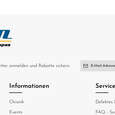
E-Mail-Adresse*
letter anmelden und Rabatte sichern.
Ich habe die
Date
genommen und di
Informationen
Servic
einverstanden.
Um weiterzugehen
Chronik
Defektes 
abgebildeten Zei
Events
FAQ - Sof