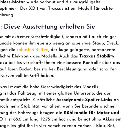
shless-Motor
wurde verbaut und die ausgeklügelte
timiert. Der XO 1 von Traxxas ist ein Modell
für echte
ahrung.
: Diese Ausstattung erhalten Sie
ur mit extremer Geschwindigkeit, sondern hält auch einiges
grünade können ihm ebenso wenig anhaben wie Staub, Dreck,
rgen die
robusten Reifen
, der kugelgelagerte, permanente
dichte Elektronik des Modells. Auch das
Traxxas Stability
azu bei. Es verschafft Ihnen eine bessere Kontrolle über das
auf losen Böden, bei starker Beschleunigung oder scharfen
urven voll im Griff haben.
xas ist auf die hohe Geschwindigkeit des Modells
 ist das Fahrzeug, mit einer glatten Unterseite, die der
mik entspricht. Zusätzliche
Aerodynamik-Spoiler-Links
an
noch mehr Stabilität, vor allem, wenn Sie besonders schnell
tzung des Fahrzeugs beugen die
Kühlkanäle für Motor und
 1 ist 68.6 cm lang, 12,75 cm hoch und bringt ohne Akkus ein
age. Es gibt ihn in vier verschiedenen Farben - Blau, Rot,