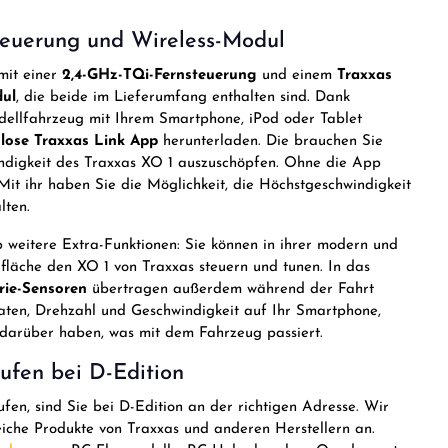
teuerung und Wireless-Modul
mit einer
2,4-GHz-TQi-Fernsteuerung
und einem
Traxxas
dul
, die beide im Lieferumfang enthalten sind. Dank
ellfahrzeug mit Ihrem Smartphone, iPod oder Tablet
lose Traxxas Link App
herunterladen. Die brauchen Sie
indigkeit des Traxxas XO 1 auszuschöpfen. Ohne die App
it ihr haben Sie die Möglichkeit, die Höchstgeschwindigkeit
lten.
weitere Extra-Funktionen: Sie können in ihrer modern und
rfläche den XO 1 von Traxxas steuern und tunen. In das
trie-Sensoren
übertragen außerdem während der Fahrt
ten, Drehzahl und Geschwindigkeit auf Ihr Smartphone,
e darüber haben, was mit dem Fahrzeug passiert.
ufen bei D-Edition
ufen, sind Sie bei D-Edition an der richtigen Adresse. Wir
eiche Produkte von Traxxas und anderen Herstellern an.