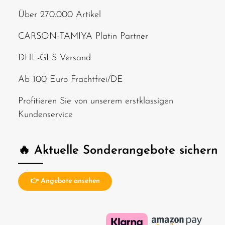
Modul Traxxas Big Block Motor & Mamba Monster
Extreme ESC Schnellstartanleitung Optionales 34-
Über 270.000 Artikel
Zahn-Höchstgeschwindigkeitsritzel Benötigtes Zubehör
2x Traxxas 3S 11,1V LiPo-Akkus 1x Traxxas Ladegerät 4x
AA-Batterien für Sender ACHTUNG! Nicht für Kinder
CARSON-TAMIYA Platin Partner
unter 14 Jahren geeignet. Benutzung nur unter
unmittelbarer Aufsicht von Erwachsenen.
DHL-GLS Versand
Ab 100 Euro Frachtfrei/DE
Profitieren Sie von unserem erstklassigen
Kundenservice
🔥 Aktuelle Sonderangebote sichern
👉 Angebote ansehen