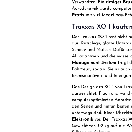
Verwandten. Ein
riesiger Bru
Aerodynamik wurde computerop
Profis
mit viel Modellbau-Erf
Traxxas XO 1 kaufen
Der Traxxas XO 1 rast nicht n
aus: Rutschige, glatte Unter
Schnee und Matsch. Dafür so
Allradantrieb und die wasser
Management System
trägt d
Fahrzeug, sodass Sie es auch 
Bremsmanövern und in engen K
Das Design des XO 1 von Trax
ausgerichtet. Flach und wendig
computeroptimierten Aerodyna
den Seiten und hinten bieten 
unterwegs sind. Einer Überhi
Elektronik
vor. Der Traxxas XO
Gewicht von 3,9 kg auf die Wa