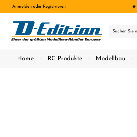
Anmelden
oder
Registrieren
🔥
inhalt springen
Home
RC Produkte
Modellbau