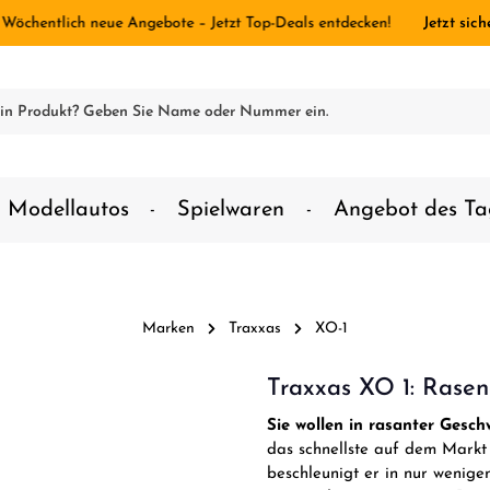
 Wöchentlich neue Angebote – Jetzt Top-Deals entdecken!
Jetzt sich
Modellautos
Spielwaren
Angebot des Ta
Marken
Traxxas
XO-1
Traxxas XO 1: Rasen
Sie wollen in rasanter Gesc
das schnellste auf dem Mark
beschleunigt er in nur wenig