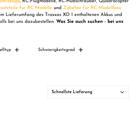
ahrzeuge
, RC-Flugmodelle, RC-Hubschrauber, Quadrocopter
satzteile für RC Modelle
und
Zubehör für RC Modellbau
 im Lieferumfang des Traxxas XO 1 enthaltenen Akkus und
lls bei uns dazubestellen.
Was Sie auch suchen - bei uns
lltyp
Schwierigkeitsgrad