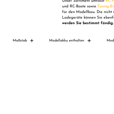
Unser Sortiment umfasst
RC-F
und RC-Boote sowie
Tuning-Er
für den Modellbau. Die nicht
Ladegeräte können Sie ebenfa
werden Sie bestimmt fündig.
Maßstab
Modellakku enthalten
Mode