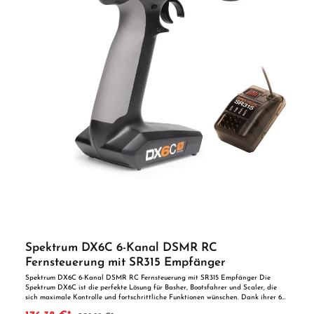
von Erwachsenen. Vorteile auf einen Blick Robuste und zuverlässige Komponenten
für den RC-EinsatzKompatibel mit gängigen Carson-Systemen und ModellenIdeal
zur Erweiterung, Wartung oder Individualisierung von RC-Fahrzeugen und -
Systemen
Spektrum DX6C 6-Kanal DSMR RC
Fernsteuerung mit SR315 Empfänger
Spektrum DX6C 6-Kanal DSMR RC Fernsteuerung mit SR315 Empfänger Die
Spektrum DX6C ist die perfekte Lösung für Basher, Bootsfahrer und Scaler, die
sich maximale Kontrolle und fortschrittliche Funktionen wünschen. Dank ihrer 6
vollständig proportionalen Kanäle bietet sie nahezu unbegrenzte Möglichkeiten