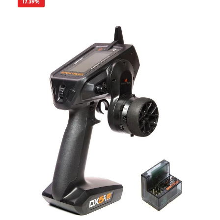
17.39
%
Handhabung auch bei längeren Fahrzeiten. Universell einsetzbar Die 3-Kanal
Fernsteuerung kann universell für zahlreiche RC-Fahrzeuge eingesetzt werden –
vom RC-Auto über RC-Boote bis hin zu Sondermodellen mit Zusatzfunktionen.
Technische Daten Empfänger (Art.-Nr. 2241) Abmessungen: 34 x 21 x 12 mm
Gewicht: ca. 5 g 3-Kanal 2,4 GHz System Lieferumfang 2,4 GHz 3-Kanal
Fernsteuerung 3-Kanal Empfänger Mehrsprachige Anleitung (DE, ENG, ES, IT,
FR) Der Empfänger ist auch einzeln unter der Artikelnummer 2241 erhältlich.
ACHTUNG! Nicht geeignet für Kinder unter 14 Jahren. Benutzung unter
unmittelbarer Aufsicht von Erwachsenen.