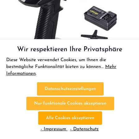
4x AA Batterien oder Akku (3,6 bis 4,5 V) für den Sender Passende Servos und
Empfängerkomponenten je nach Einsatzbereich ACHTUNG! Nicht geeignet für
Kinder unter 14 Jahren.Benutzung unter unmittelbarer Aufsicht von Erwachsenen.
Wir respektieren Ihre Privatsphäre
Diese Website verwendet Cookies, um Ihnen die
bestmögliche Funktionalität bieten zu können...
Mehr
Informationen
.
Datenschutzeinstellungen
Nur funktionale Cookies akzeptieren
Alle Cookies akzeptieren
Carson Reflex Wheel Pro 4 LCD mit Brushless
- Impressum
- Datenschutz
Set 3300KV & 6kg Servo für Tamiya Modelle