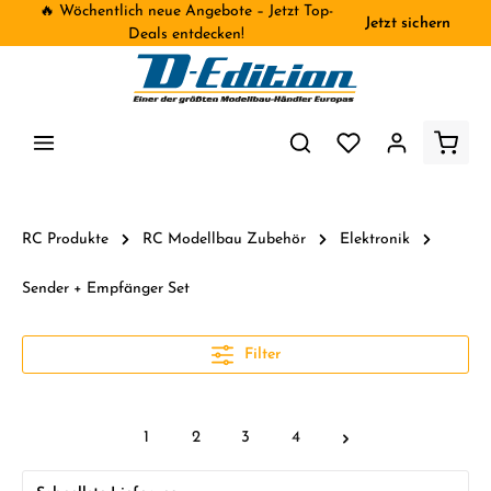
🔥 Wöchentlich neue Angebote – Jetzt Top-
Jetzt sichern
inhalt springen
Deals entdecken!
RC Produkte
RC Modellbau Zubehör
Elektronik
Sender + Empfänger Set
Filter
1
2
3
4