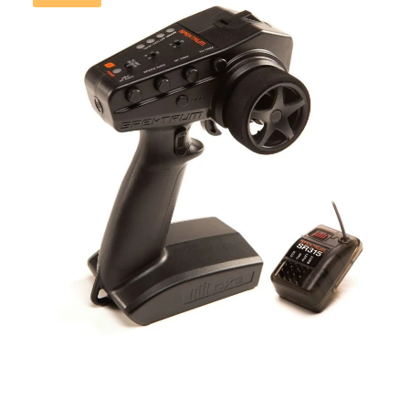
Empfängern Erweiterte Programmierfunktionen mit Tap-Benutzeroberfläche USB-
Konnektivität für Firmware-Updates und Gamecontroller Schnelle und einfache,
intuitive Software basierend auf Benutzererfahrungen Rutschfester, abnehmbarer
Gummihandgriff und Lenkrad mit Profil Integrierte Telemetrie Praktisches
integriertes Werkzeugfach Programmierbare Vibrationsalarme Programmiere und
optimiere kompatible AVC®-Empfänger Beinhaltet den kompakten Spektrum
SR515, 5-Kanal-DSMR-Sportempfänger Kompatibel mit DSM2®-Empfängern 250
Modellspeicher Deine Fahrzeuge sind extrem robust und haltbar. Warum also
nicht auch dein Sender? Die Spektrum™ DX6 Rugged™ 6-Kanal Fernsteuerung
definiert die RC-Car-Fahren neu, indem die Haltbarkeit deutlich nach oben
geschraubt wurde um den rauen Einflüssen, welchen Off-Roader, Basher und
Bootfahrer in ihrem Hobby immer wieder ausgesetzt sind, besser standzuhalten.
Genau wie der Vorgänger, die DX5 Rugged, bietet dieser Sender eine
außergewöhnliche Ergonomie. Das Ergebnis ist eine erstklassige Fernsteuerung,
mit unvergleichbarer Robustheit und anderen innovativen Features, die mit einer
Präzision, Vielseitigkeit und Benutzerfreundlichkeit auftrumpft, die du nicht mehr
missen möchtest. Um den wilden Alltag zu bewältigen, bietet dir die DX6 Rugged
nicht nur praktische 6 Kanäle, sie hält auch eine Reihe von Schaltern für
Sonderfunktionen wie Licht, Seilwinde oder ähnliches für dich bereit. Die
Bedienung geschieht über ein touchsensitives Bedienfeld, welches den Sender
besser gegen Feuchtigkeit schützt. Tippe mit deiner Fingerspitze auf den
gewünschten Menüpunkt, Option oder Wert. Darüber hinaus haben wir das gut
ablesbare LCD-Display mit einer Hintergrundbeleuchtung ausgestattet, die selbst
unter schwierigsten Bedingungen eine beispiellose Helligkeit und Klarheit bietet.
Dank der integrierten Telemetrie- und Smart-Telemetrie-Funktion ** kannst du
wichtige Daten wie Motordrehzahl, Fahrzeuggeschwindigkeit, Akkuspannung und
Temperatur direkt am Sender in Echtzeit anzeigen. Darüber hinaus ermöglicht
der integrierte USB-C-Anschluss problemlose Firmware-Updates für
unterbrechungsfreie Funktionalität. Thermoplastisch geformte Polyurethan (TPU)
Stoßkanten schützen die Fernsteuerung beim Herunterfallen oder Anstoßen und
sogar gegen den einen oder anderen Schlag. Es gibt keine externe Antenne die
abscheren kann - eine kleine Erhöhung im Gehäuse schützt das High-Speed-