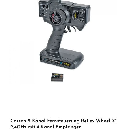
Charger Car and Radio (2in1 Ladegerät) Fahrakku NiMH 7,2 V / 3000 mAh CS-6
Lenkservo 4x AA Senderakkus (NiMH 1,2 V / 2100 mAh) Bedienungsanleitung
Empfohlenes Zubehör: Empfänger ReflexWheel 3 CT-500501533 Wasserfester
Empfänger CT-500501534 BEC Empfänger CT-500501535 Wasserfester BEC
Empfänger CT-500501536 Hochleistungsservo CS-9 CT-500502024 Carson Reflex
Wheel PRO 3 Set überzeugt auf ganzer Linie. Vorteile auf einen Blick: Stimmiges
Gesamtpaket Ausgereifte Technik in bewährter Herstellerqualität Ideal als
Geschenk oder für den eigenen Fahrspaß ACHTUNG! Nicht geeignet für Kinder
unter 14 Jahren.Benutzung unter unmittelbarer Aufsicht von Erwachsenen
Carson 2 Kanal Fernsteuerung Reflex Wheel X1
2,4GHz mit 4 Kanal Empfänger