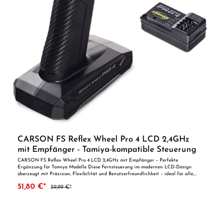
CARSON FS Reflex Wheel Pro 4 LCD 2,4GHz
mit Empfänger - Tamiya-kompatible Steuerung
CARSON FS Reflex Wheel Pro 4 LCD 2,4GHz mit Empfänger – Perfekte
Ergänzung für Tamiya Modelle Diese Fernsteuerung im modernen LCD-Design
überzeugt mit Präzision, Flexibilität und Benutzerfreundlichkeit – ideal für alle,
die TAMIYA Baukästen fahren und eine passende, hochwertige Steuerung suchen.
51,80 €*
59,99 €*
Produktbeschreibung Die CARSON FS Reflex Wheel Pro 4 ist eine 4-Kanal
Fernsteuerung mit ergonomischem Lenkraddesign, LCD-Anzeige und vielseitigen
Einstellmöglichkeiten. Dank kugelgelagerter Steuereinheit lässt sich Dein Modell
besonders präzise steuern. Ob Einsteiger oder erfahrener Modellbauer – dieses
System bringt Kontrolle und Komfort auf ein neues Niveau. Die Anlage ist 100%