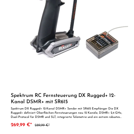
Spektrum RC Fernsteuerung DX Rugged+ 12-
Kanal DSMR+ mit SR615
Spektrum DX Rugged+ 12-Kanal DSMR+ Sender mit SR615 Empfänger Die DX
Rugged+ definiert Oberflächen-Fernsteuerungen neu: 12 Kanäle, DSMR+ 2,4 GHz,
Dual-Protocol für DSMR und SLT, integrierte Telemetrie und ein extrem robustes
Chassis mit umlaufenden TPU-Stoßfängern. Das beleuchtete Display und das Tap
269,99 €*
289,99 €*
User Interface machen die Bedienung auch bei Kälte, Regen oder Handschuhen
intuitiv. Inklusive SR615 6-Kanal-DSMR-Empfänger – wasserresistent und Smart-
ready. Key Benefits – Why you’ll love it 12 Kanäle für Crawler, Scaler, Basher &