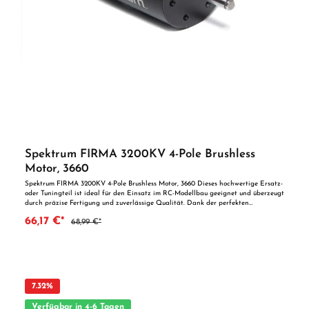
Spektrum FIRMA 3200KV 4-Pole Brushless
Motor, 3660
Spektrum FIRMA 3200KV 4-Pole Brushless Motor, 3660 Dieses hochwertige Ersatz-
oder Tuningteil ist ideal für den Einsatz im RC-Modellbau geeignet und überzeugt
durch präzise Fertigung und zuverlässige Qualität. Dank der perfekten
Passgenauigkeit ist es optimal als Ersatzteil oder zur technischen Optimierung
66,17 €*
68,99 €*
geeignet. Vorteile auf einen Blick: Passgenaue Verarbeitung Geeignet für
anspruchsvolle Modellbauer Ideal als Ersatz- oder Tuningteil ACHTUNG! Nicht
geeignet für Kinder unter 14 Jahren.Benutzung unter unmittelbarer Aufsicht von
Erwachsenen.
7.32
%
Verfügbar in 4-6 Tagen