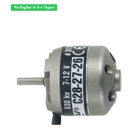
Regler mit über 25 verschiedenen Parameter - Einfach programmierbar mit der
LCD G2-Programmierbox und dem OTA-Programmiermodul - Immense
Verfügbar in 2-4 Tagen
Verbesserung des Fahrgefühls und der Spitzengeschwindigkeit - Präzises
Ansprechverhalten - Entwickelt für die Anforderungen von Hochleistungsfahrern
- Verschiedene eingebaute Schutzfunktionen - Einfach zerlegbarer Motor für
Wartungsarbeiten Das Set besteht aus folgenden Komponenten: - Regler Ezrun
Mini28 30A 2S - Elektromotor Ezrun 1626 3500kV Technische Daten Regler: Strom
(Dauer/Spitze): 30A / 80A Zellenzahl: 2S LiPo BEC Spannung: 6-7,4V
(einstellbar), 3,5V Switch-Mode Abmessung: 22,7x14,2x11,8mm Gewicht: 5g (ohne
Kabel) Anwendung: 1/28 Mini Technische Daten Motor: Typ: Sensored Pole: 2
RPM/Volt 3500kV Außendurchmesser: 16mm Länge: 26mm Wellendurchmesser:
2mm Gewicht: 18g Anwendung: 1/28 Mini Lieferumfang: 1x Ezrun Mini28-Regler 1x
1626er Motor mit 3500kV 1x Anleitung (Englisch) ACHTUNG Benutzung unter
einfacher Aufsicht von Erwachsenen. Nicht für Kinder unter 14 Jahren geeignet.
Vorteile auf einen Blick: Durchdachte Konstruktion und hochwertige Verarbeitung
Kompatibel mit gängigen Modellbausystemen Ideal für Einsteiger und erfahrene
Modellbauer ACHTUNG! Benutzung unter unmittelbarer Aufsicht von
Erwachsenen