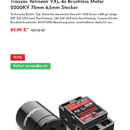
Traxxas Velineon VXL-6s Brushless Motor
2200KV 75mm 6,5mm Stecker
Technische Daten: Typ: Sensorlos, bürstenlos Gewicht: 14,32 Unzen (406 g) Länge:
2,97 Zoll (75,5 mm) Durchmesser: 1,65 Zoll (41,8 mm) Anschlusstyp: Traxxas 6,5-mm-
Rundsteckverbinder ACHTUNG Benutzung unter unmittelbarer Aufsicht von
Erwachsenen. Nicht für Kinder unter 14 Jahren geeignet.
89,99 €*
127,72 €*
19.9
%
Sofort versandbereit