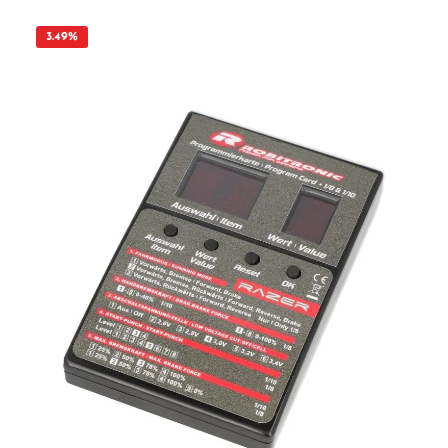
Kontrolle (FOC): Bietet ausgezeichnetes Drehmoment bei niedrigen
Geschwindigkeiten für präzise Steuerung und Hindernisbewältigung. · Erhöhter
Leistungsbereich: Bis zu 50% mehr Geschwindigkeit und höheres Drehmoment im
3.49
%
Vergleich zu Bürstenmotoren. · Integrierter 3-Kanal-Empfänger: Kompatibel mit
Traxxas TQ und TQi Sendern, mit Pro Scale® Beleuchtungssteuerung und 2 Servo-
Ausgängen. · Einfache Installation: Plug-and-Play-Kompatibilität, die
Verwendung der gleichen Befestigungspunkte wie das Standard-System
ermöglicht eine schnelle Installation. Technische Daten: · Motor: Brushless
Außenläufer 3350kV · ECM Regler: Kompatibel mit TQ- und TQi Sendern, 2s LiPo-
Akkus · Leistungsmodus: Drei Fahrmodi für verschiedene Fahrstile · Kompatibilität:
Beibehaltung aller Standard-ECM-Funktionen, inkl. Pro-Scale LED
Beleuchtungssystem · Zubehör: Zwei Pro-Scale Beleuchtungsanschlüsse, zwei Servo-
Ausgänge Empfohlene Upgrades: · Metall-Achszahnräder (TRX-TRX9779) ·
Heavy-Duty Mittelkardanwellen (TRX-TRX9751) · Lang/kurzes 2-Gang-Getriebe
(TRX-TRX9891) · Portalachsen-Kit (TRX-TRX9843R) Mit dem TRX-4M Brushless
Power System 3350kV holen Sie sich die beste Leistung und eine verbesserte
Erfahrung in Ihrem Modellfahrzeug! Kein Fahrzeug im Lieferumfang enthalten!
Es handelt sich ausschließlich um das Brushless Power System (Motor +
Reglereinheit). ACHTUNG Nicht geeignet für Kinder unter 14 Jahren. Benutzung
unter Aufsicht von Erwachsenen.