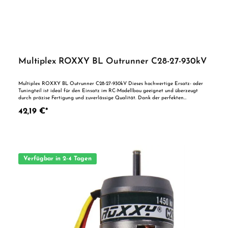
Multiplex ROXXY BL Outrunner C28-27-930kV
Multiplex ROXXY BL Outrunner C28-27-930kV Dieses hochwertige Ersatz- oder
Tuningteil ist ideal für den Einsatz im RC-Modellbau geeignet und überzeugt
durch präzise Fertigung und zuverlässige Qualität. Dank der perfekten
Passgenauigkeit ist es optimal als Ersatzteil oder zur technischen Optimierung
42,19 €*
geeignet. Vorteile auf einen Blick: Passgenaue Verarbeitung Geeignet für
anspruchsvolle Modellbauer Ideal als Ersatz- oder Tuningteil ACHTUNG! Nicht
geeignet für Kinder unter 14 Jahren.Benutzung unter unmittelbarer Aufsicht von
Erwachsenen.
Verfügbar in 2-4 Tagen