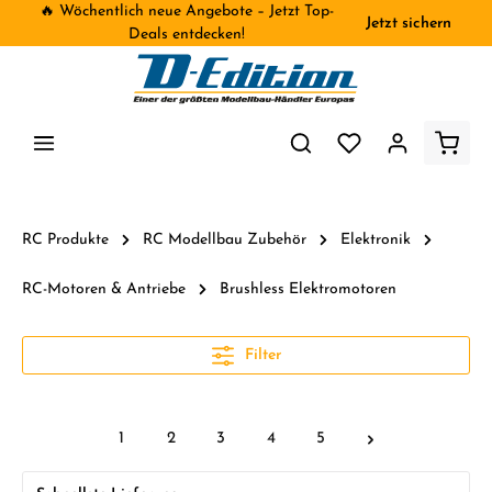
🔥 Wöchentlich neue Angebote – Jetzt Top-
Jetzt sichern
inhalt springen
Deals entdecken!
RC Produkte
RC Modellbau Zubehör
Elektronik
RC-Motoren & Antriebe
Brushless Elektromotoren
Filter
1
2
3
4
5