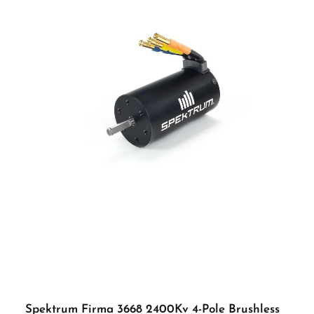
Motoransteuerung bleiben Regler und Motor kühler und man erreicht einen
seidenweichen, leisen Motorlauf. Eigenschaften - 2in1: Motor und Regler in einem
vereint - Mit nur knapp 58mm Länge jetzt noch kleiner, kompakter und leichter
als sein Vorgänger - Starker Drehmoment selbst bei langsamer Geschwindigkeit -
Wasser- und staubdicht - Starker eingebauter BEC mit Funktion zum Umschalten
der Spannung - Diverse Sicherheitsmechanismen gegen: Unterspannung,
Überhitzung, Gasverlust, etc. - Programmierbar mit der LED Programmierbox
Technische Daten: Typ: Brushless FOC Sensored Strom (dauerhaft): 40A
Zellenzahl: 2s-3s LiPo, 6s-9s NiMH BEC: 6V/7.4V mit 4A (Switch-Mode) Pole: 4
Drehzahl: 1200kV Außendurchmesser: 36mm Länge: 58.1mm Wellendurchmesser:
3.175mm Wellenlänge: 16.5mm Wasserfest: Ja, nach IP-67 Standard
Programmierung: kompatibel mit der LED Programmierbox, Unabhängige
Programmier-Schnittstelle am Schalter Gewicht: 201g Einsatz: 1/10 Rock Crawler
Lieferumfang: 1x Hobbywing Quicrun Fusion SE für Rock Crawler 1200kV
ACHTUNG Benutzung unter unmittelbarer Aufsicht von Erwachsenen. Achtung!
Erstickungsgefahr durch Verschluckbare Kleinteile! Vorteile auf einen Blick:
Durchdachte Konstruktion und hochwertige Verarbeitung Kompatibel mit
gängigen Modellbausystemen Ideal für Einsteiger und erfahrene Modellbauer
ACHTUNG! Benutzung unter unmittelbarer Aufsicht von Erwachsenen
Spektrum Firma 3668 2400Kv 4-Pole Brushless