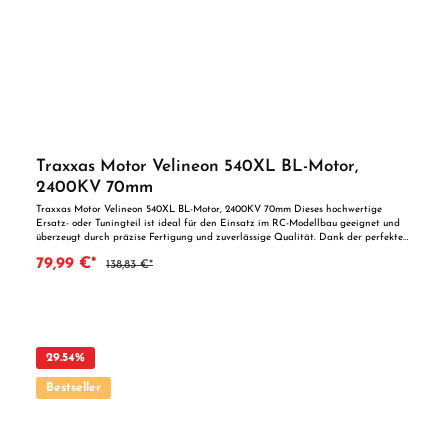
Traxxas Motor Velineon 540XL BL-Motor,
2400KV 70mm
Traxxas Motor Velineon 540XL BL-Motor, 2400KV 70mm Dieses hochwertige
Ersatz- oder Tuningteil ist ideal für den Einsatz im RC-Modellbau geeignet und
überzeugt durch präzise Fertigung und zuverlässige Qualität. Dank der perfekten
Passgenauigkeit ist es optimal als Ersatzteil oder zur technischen Optimierung
79,99 €*
138,83 €*
geeignet. Vorteile auf einen Blick: Passgenaue Verarbeitung Geeignet für
anspruchsvolle Modellbauer Ideal als Ersatz- oder Tuningteil ACHTUNG! Nicht
geeignet für Kinder unter 14 Jahren.Benutzung unter unmittelbarer Aufsicht von
Erwachsenen.
29.54
%
Bestseller