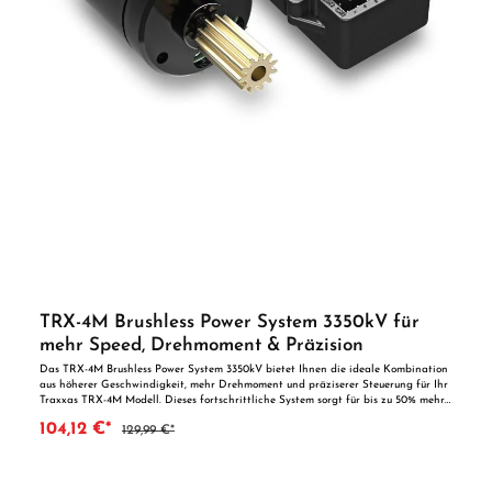
TRX-4M Brushless Power System 3350kV für
mehr Speed, Drehmoment & Präzision
Das TRX-4M Brushless Power System 3350kV bietet Ihnen die ideale Kombination
aus höherer Geschwindigkeit, mehr Drehmoment und präziserer Steuerung für Ihr
Traxxas TRX-4M Modell. Dieses fortschrittliche System sorgt für bis zu 50% mehr
Geschwindigkeit und ermöglicht Ihnen beeindruckende Wheelies sowie exzellente
104,12 €*
129,99 €*
Kletterleistung. Mit dem neuen Brushless Outrunner Motor und dem ECM Regler
erhalten Sie herausragende Leistung sowohl im Gelände als auch auf der Straße.
Produktmerkmale: · Brushless Outrunner Motor (3350 kV): Erhöht Geschwindigkeit
und Drehmoment, ideal für hohe Leistung und Kletterparcours. · Feld-Orientierte-