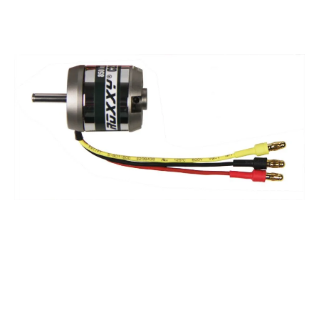
mit deinem Fahrzeug verbunden - ohne zusätzliche Komponenten zu installieren,
die alle unabhängig voneinander arbeiten. Du benötigst keine zusätzlichen
Kabel, Module oder Links. Ein elektronischer Firma Fahrtenregler bietet eine
One-Wire-Lösung zum Abrufen von Telemetriedaten wie Drehzahl, Temperatur,
Akkuspannung und -kapazität. Produktmerkmale: Intelligente All-in-One-
TelemetrieESC und Motor mit hoher DrehzahlSchneller, leistungsstarker 32-Bit-
ARM-M4-ProzessorWasserdichtes SystemEntwickelt von Spektrum™-Ingenieuren in
Zusammenarbeit mit dem branchenführenden ESC-HerstellerKompakt für
einfache Installation in den meisten AnwendungenEinbaufertig - kein Löten
erforderlichAluminium-Kühlkörper für hohe EffizienzInklusive optionalem
LüfterFirmware aktualisierbar über die Smart ESC
ProgrammierboxHochhitzebeständige IC™-Anschlüsse, abwärtskompatibel mit
EC™-Anschlüssen Mehrere Optionen für eine einfache Programmierung: Smart
ESC Programmierbox (V2-Version erforderlich)SmartLink USB-Update- und
ProgrammierungProgrammierung vom Sender über Text Gen Telemetrie
Mehrpunktschutz: ÜberstromschutzAutomatische LiPo-
UnterspannungsabschaltungWärmeschutzFailsafe Schutz HOCHDREHENDER
SENSORLOSER 6500KV FIRMA BRUSHLESS MOTOR Der Firma 6500Kv
brushless Motor verfügt über ein großes 4-poliges Rotordesign mit 8 Magneten, ein
CNC-gefrästes Aluminiumgehäuse, isolierte hochreine Kupferwicklungen, eine 3,175
mm (1/8") Ausgangswelle aus hochwertigem legiertem Stahl und Präzisionslager
für eine lange Lebensdauer und reibungslose Rotation sowie vorinstallierte 4-mm-
Goldstecker. VOREINGESTELLT FÜR DRAG RACING-SETUPS Bau es ein und sei
schnell und einfach mit den meisten Drag Kit- und RTR-Modellen wie dem Losi™
22S No Prep Drag Car Roller startbereit. Und mit dem Vorteil der Spektrum
Smart Technology können Fahrer die Echtzeit-Telemetriedaten nutzen, um ihr
Setup besser für schnellere Läufe abzustimmen. WASSERDICHT Das wetterfeste
und wasserdichte Design der Spektrum™ Firma™ Smart ESCs ermöglicht es ihnen,
in nahezu jedem Gelände und unter fast allen Bedingungen zu performen. Firma
ESCs bezwingen mit dir Staub, Kies, Schnee und Wasser. EIN-DRAHT-
TELEMETRIE Es müssen nicht wie früher mehrere Kabel, Sensoren, Module und
Verbindungen angeschlossen werden. Mit Firma™ ESC s überträgt eine einfache