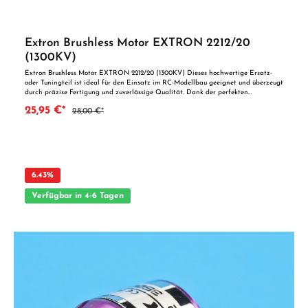
Extron Brushless Motor EXTRON 2212/20
(1300KV)
Extron Brushless Motor EXTRON 2212/20 (1300KV) Dieses hochwertige Ersatz-
oder Tuningteil ist ideal für den Einsatz im RC-Modellbau geeignet und überzeugt
durch präzise Fertigung und zuverlässige Qualität. Dank der perfekten
Passgenauigkeit ist es optimal als Ersatzteil oder zur technischen Optimierung
25,95 €*
28,00 €*
geeignet. Vorteile auf einen Blick: Passgenaue Verarbeitung Geeignet für
anspruchsvolle Modellbauer Ideal als Ersatz- oder Tuningteil ACHTUNG! Nicht
geeignet für Kinder unter 14 Jahren.Benutzung unter unmittelbarer Aufsicht von
Erwachsenen.
6.43
%
Verfügbar in 4-6 Tagen