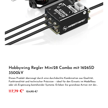
Hobbywing Regler Mini28 Combo mit 1626SD
3500kV
Dieses Produkt überzeugt durch eine durchdachte Kombination aus Qualität,
Funktionalität und technischer Präzision – ideal für den Einsatz im Modellbau
oder als Ergänzung bestehender Systeme. Erleben Sie grandiose Action mit der
Ezrun-Mini Combo für den Einsatz in 1/28 Fahrzeugen. Der Mini28-Regler bietet
117,79 €*
124,90 €*
weit über 25 verschiedene Parameter an, die nach je nach Anforderung und
persönlichem Geschmack angepasst werden können. Der dazu passende 1626er
Motor mit 3500kV stellt die ideale Ergänzung dar, um gleich direkt loslegen zu
können ohne erst noch einen geeigneten Motor suchen zu müssen. Eigenschaften -
Speziell entwickelt für den Einsatz im 1/28-Mini Racing - Kleiner und leichter