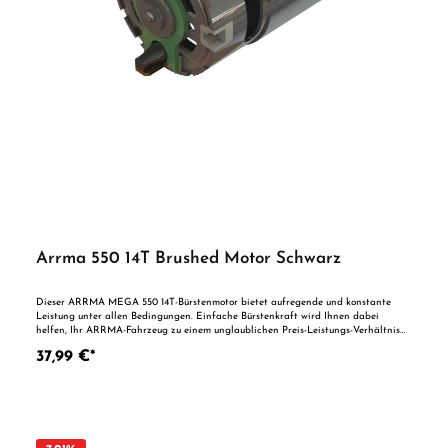
Arrma 550 14T Brushed Motor Schwarz
Dieser ARRMA MEGA 550 14T-Bürstenmotor bietet aufregende und konstante
Leistung unter allen Bedingungen. Einfache Bürstenkraft wird Ihnen dabei
helfen, Ihr ARRMA-Fahrzeug zu einem unglaublichen Preis-Leistungs-Verhältnis
auf neue Geschwindigkeiten zu bringen. Features: Der hochwertige 14T-
37,99 €*
Bürstenmotor der Größe 550 bietet eine perfekte Balance zwischen Geradeauslauf
und Drehmoment bei niedrigen Drehzahlen Cooler ARRMA-Aufkleber für
auffälliges Aussehen und einfache Motorerkennung Kann mit einem 6-7-Zellen-
NiMh- oder 2S-LiPo-Akku betrieben werden und bietet so große Flexibilität, um
Ihren Anforderungen gerecht zu werden Lieferumfang: 1 x MEGA Brushed 14T 550
Motor