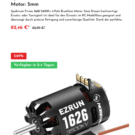
Motor: 5mm
Spektrum Firma 3668 2400Kv 4-Pole Brushless Motor: 5mm Dieses hochwertige
Ersatz- oder Tuningteil ist ideal für den Einsatz im RC-Modellbau geeignet und
überzeugt durch präzise Fertigung und zuverlässige Qualität. Dank der perfekten
Passgenauigkeit ist es optimal als Ersatzteil oder zur technischen Optimierung
82,46 €*
85,99 €*
geeignet. Vorteile auf einen Blick: Passgenaue Verarbeitung Geeignet für
anspruchsvolle Modellbauer Ideal als Ersatz- oder Tuningteil ACHTUNG! Nicht
geeignet für Kinder unter 14 Jahren.Benutzung unter unmittelbarer Aufsicht von
Erwachsenen.
5.69
%
Verfügbar in 2-4 Tagen