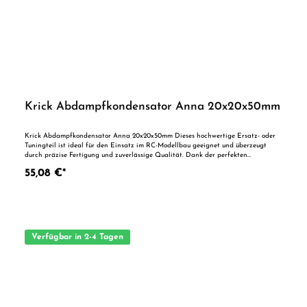
Krick Abdampfkondensator Anna 20x20x50mm
Krick Abdampfkondensator Anna 20x20x50mm Dieses hochwertige Ersatz- oder
Tuningteil ist ideal für den Einsatz im RC-Modellbau geeignet und überzeugt
durch präzise Fertigung und zuverlässige Qualität. Dank der perfekten
Passgenauigkeit ist es optimal als Ersatzteil oder zur technischen Optimierung
55,08 €*
geeignet. Vorteile auf einen Blick: Passgenaue Verarbeitung Geeignet für
anspruchsvolle Modellbauer Ideal als Ersatz- oder Tuningteil ACHTUNG! Nicht
geeignet für Kinder unter 14 Jahren.Benutzung unter unmittelbarer Aufsicht von
Erwachsenen.
Verfügbar in 2-4 Tagen