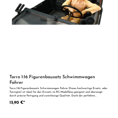
Torro 1:16 Figurenbausatz Schwimmwagen
Fahrer
Torro 1:16 Figurenbausatz Schwimmwagen Fahrer Dieses hochwertige Ersatz- oder
Tuningteil ist ideal für den Einsatz im RC-Modellbau geeignet und überzeugt
durch präzise Fertigung und zuverlässige Qualität. Dank der perfekten
Passgenauigkeit ist es optimal als Ersatzteil oder zur technischen Optimierung
15,90 €*
geeignet. Vorteile auf einen Blick: Passgenaue Verarbeitung Geeignet für
anspruchsvolle Modellbauer Ideal als Ersatz- oder Tuningteil ACHTUNG! Nicht
geeignet für Kinder unter 14 Jahren.Benutzung unter unmittelbarer Aufsicht von
Erwachsenen.