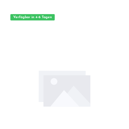
einen Blick Hochwertige Materialien und präzise VerarbeitungDetailgetreue
Nachbildungen für realistische ModelleVielseitig einsetzbar für Einsteiger und
Profis im Modellbau
Verfügbar in 4-6 Tagen