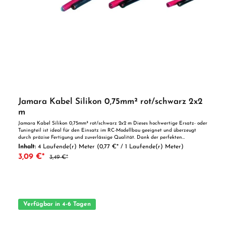
Jamara Kabel Silikon 0,75mm² rot/schwarz 2x2
m
Jamara Kabel Silikon 0,75mm² rot/schwarz 2x2 m Dieses hochwertige Ersatz- oder
Tuningteil ist ideal für den Einsatz im RC-Modellbau geeignet und überzeugt
durch präzise Fertigung und zuverlässige Qualität. Dank der perfekten
Passgenauigkeit ist es optimal als Ersatzteil oder zur technischen Optimierung
Inhalt:
4 Laufende(r) Meter
(0,77 €* / 1 Laufende(r) Meter)
geeignet. Vorteile auf einen Blick: Passgenaue Verarbeitung Geeignet für
3,09 €*
3,49 €*
anspruchsvolle Modellbauer Ideal als Ersatz- oder Tuningteil ACHTUNG! Nicht
geeignet für Kinder unter 14 Jahren.Benutzung unter unmittelbarer Aufsicht von
Erwachsenen.
Verfügbar in 4-6 Tagen