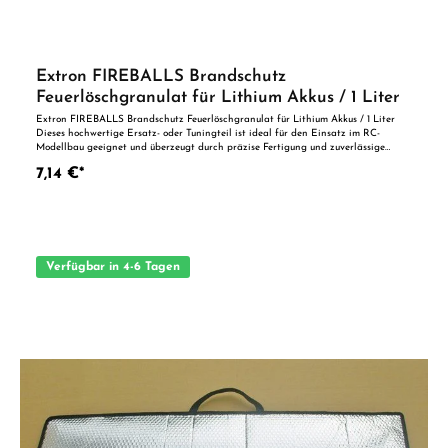
Extron FIREBALLS Brandschutz
Feuerlöschgranulat für Lithium Akkus / 1 Liter
Extron FIREBALLS Brandschutz Feuerlöschgranulat für Lithium Akkus / 1 Liter
Dieses hochwertige Ersatz- oder Tuningteil ist ideal für den Einsatz im RC-
Modellbau geeignet und überzeugt durch präzise Fertigung und zuverlässige
Qualität. Dank der perfekten Passgenauigkeit ist es optimal als Ersatzteil oder
7,14 €*
zur technischen Optimierung geeignet. Vorteile auf einen Blick: Passgenaue
Verarbeitung Geeignet für anspruchsvolle Modellbauer Ideal als Ersatz- oder
Tuningteil ACHTUNG! Nicht geeignet für Kinder unter 14 Jahren.Benutzung unter
unmittelbarer Aufsicht von Erwachsenen.
Verfügbar in 4-6 Tagen