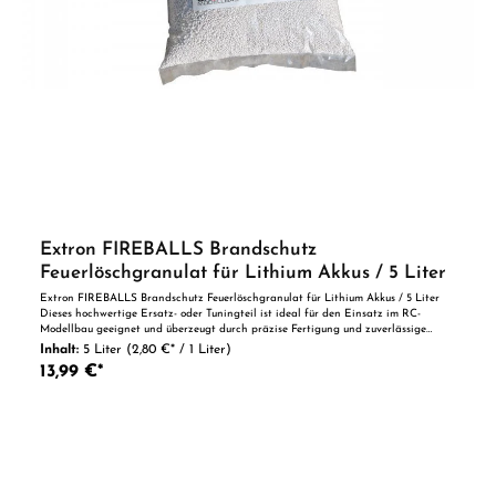
Extron FIREBALLS Brandschutz
Feuerlöschgranulat für Lithium Akkus / 5 Liter
Extron FIREBALLS Brandschutz Feuerlöschgranulat für Lithium Akkus / 5 Liter
Dieses hochwertige Ersatz- oder Tuningteil ist ideal für den Einsatz im RC-
Modellbau geeignet und überzeugt durch präzise Fertigung und zuverlässige
Qualität. Dank der perfekten Passgenauigkeit ist es optimal als Ersatzteil oder
Inhalt:
5 Liter
(2,80 €* / 1 Liter)
zur technischen Optimierung geeignet. Vorteile auf einen Blick: Passgenaue
13,99 €*
Verarbeitung Geeignet für anspruchsvolle Modellbauer Ideal als Ersatz- oder
Tuningteil ACHTUNG! Nicht geeignet für Kinder unter 14 Jahren.Benutzung unter
unmittelbarer Aufsicht von Erwachsenen.