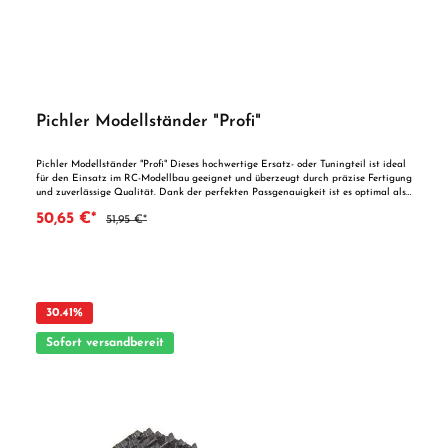
Pichler Modellständer "Profi"
Pichler Modellständer "Profi" Dieses hochwertige Ersatz- oder Tuningteil ist ideal
für den Einsatz im RC-Modellbau geeignet und überzeugt durch präzise Fertigung
und zuverlässige Qualität. Dank der perfekten Passgenauigkeit ist es optimal als
Ersatzteil oder zur technischen Optimierung geeignet. Vorteile auf einen Blick:
50,65 €*
51,95 €*
Passgenaue Verarbeitung Geeignet für anspruchsvolle Modellbauer Ideal als
Ersatz- oder Tuningteil ACHTUNG! Nicht geeignet für Kinder unter 14
Jahren.Benutzung unter unmittelbarer Aufsicht von Erwachsenen.
30.41
%
Sofort versandbereit