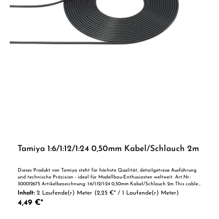
Tamiya 1:6/1:12/1:24 0,50mm Kabel/Schlauch 2m
Dieses Produkt von Tamiya steht für höchste Qualität, detailgetreue Ausführung
und technische Präzision - ideal für Modellbau-Enthusiasten weltweit. Art.Nr.:
300012675 Artikelbezeichnung: 1:6/1:12/1:24 0,50mm Kabel/Schlauch 2m This cable
features a wire core in vinyl casing. It’s great for reproducing the various piping
Inhalt:
2 Laufende(r) Meter
(2,25 €* / 1 Laufende(r) Meter)
and cables which appear on Tamiya's highly realistic scale car and motorcycle
4,49 €*
models. The wire core ensures greater flexibility and durability than standard
hollow tubing in Tamiya model kits. Length: 2 meters. • Please note that using
these cables will require the making of holes in the subject model. Vorteile auf