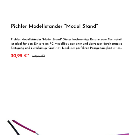
Pichler Modellständer "Model Stand"
Pichler Modellständer "Model Stand" Dieses hochwertige Ersatz- oder Tuningteil
ist ideal für den Einsatz im RC-Modellbau geeignet und überzeugt durch präzise
Fertigung und zuverlässige Qualität. Dank der perfekten Passgenauigkeit ist es
optimal als Ersatzteil oder zur technischen Optimierung geeignet. Vorteile auf
30,95 €*
32,95 €*
einen Blick: Passgenaue Verarbeitung Geeignet für anspruchsvolle Modellbauer
Ideal als Ersatz- oder Tuningteil ACHTUNG! Nicht geeignet für Kinder unter 14
Jahren.Benutzung unter unmittelbarer Aufsicht von Erwachsenen.