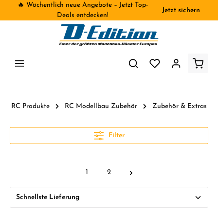
🔥 Wöchentlich neue Angebote – Jetzt Top-
Jetzt sichern
inhalt springen
Deals entdecken!
RC Produkte
RC Modellbau Zubehör
Zubehör & Extras
Filter
1
2