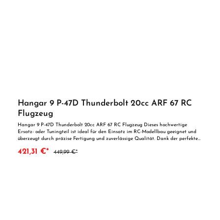
Hangar 9 P-47D Thunderbolt 20cc ARF 67 RC
Flugzeug
Hangar 9 P-47D Thunderbolt 20cc ARF 67 RC Flugzeug Dieses hochwertige
Ersatz- oder Tuningteil ist ideal für den Einsatz im RC-Modellbau geeignet und
überzeugt durch präzise Fertigung und zuverlässige Qualität. Dank der perfekten
Passgenauigkeit ist es optimal als Ersatzteil oder zur technischen Optimierung
421,31 €*
449,99 €*
geeignet. Vorteile auf einen Blick: Passgenaue Verarbeitung Geeignet für
anspruchsvolle Modellbauer Ideal als Ersatz- oder Tuningteil ACHTUNG! Nicht
geeignet für Kinder unter 14 Jahren.Benutzung unter unmittelbarer Aufsicht von
Erwachsenen.