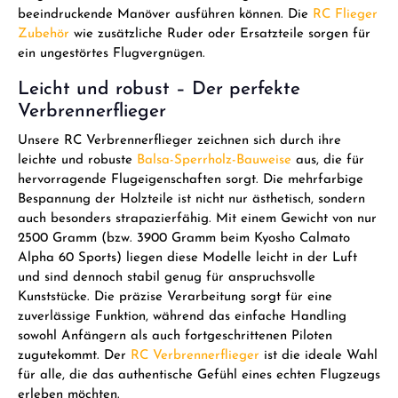
einfacher Aufsicht von Erwachsenen. Nicht für Kinder unter 14 Jahren geeignet.
beeindruckende Manöver ausführen können. Die
RC Flieger
Zubehör
wie zusätzliche Ruder oder Ersatzteile sorgen für
ein ungestörtes Flugvergnügen.
Leicht und robust – Der perfekte
Verbrennerflieger
Unsere RC Verbrennerflieger zeichnen sich durch ihre
leichte und robuste
Balsa-Sperrholz-Bauweise
aus, die für
hervorragende Flugeigenschaften sorgt. Die mehrfarbige
Bespannung der Holzteile ist nicht nur ästhetisch, sondern
auch besonders strapazierfähig. Mit einem Gewicht von nur
2500 Gramm (bzw. 3900 Gramm beim Kyosho Calmato
Alpha 60 Sports) liegen diese Modelle leicht in der Luft
und sind dennoch stabil genug für anspruchsvolle
Kunststücke. Die präzise Verarbeitung sorgt für eine
zuverlässige Funktion, während das einfache Handling
sowohl Anfängern als auch fortgeschrittenen Piloten
zugutekommt. Der
RC Verbrennerflieger
ist die ideale Wahl
für alle, die das authentische Gefühl eines echten Flugzeugs
erleben möchten.