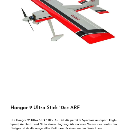
Hand eingedreht und es Bedarf keines Werkszeugs. Robust Der Ultra Stick 30cc
kommt mit robusten Zubehör. Solide Kugelkopfanlenkungen und 3mm
Rudergestänge sind serienmäßig im ARF Bausatz enthalten. Von der
Spornradaufnahme bis zu den fertig eingebrachten Einschalgmuttern des
Fahrwerks ist alles vorbereitet und somit geht der Zusammenbau sehr zügig voran.
Das weiß lackierte, stabile Aluminiumfahrwerk hat bereits vorgebohrte Löcher für
die Radschuh Montage. Diese werden schnell und simpel mit zwei Schrauben
verschraubt, ohne aufwendig ausgerichtet zu werden. Durchdacht Der ARF
Baukasten des Ultra Stick ist rundum durchdacht. Z.B. sind sogar zwei
verschiedene Spornräder beigelegt, um sowohl auf Rasenpisten als auch auf
Hartbahnen die perfekte Bereifung zu haben. Für die Kabeldurchführung sind,
wie bei Hangar9 üblich, Fäden in die Tragflächen eingezogen, damit die Kabel
nicht aufwendig durch die Rippen des Flügels durchgefädelt werden müssen. Die
Servoaufnahmen im Flügel sind bereits fertig verklebt, so dass für die
Standardservos nur noch die Löcher gebohrt werden müssen. Serienmäßig ist
ebenfalls schon eine Aufnahme für optionale Schwimmer eingebaut. Auch bietet
die ausführliche, mehrsprachige Anleitung unerfahreneren Modellbauern viele
Fotos und Hinweise, damit der Aufbau schnell gelingt. Features Außerordentlich
gute FlugleistungenLandeklappen für erweiterte FlugleistungenHochwertige
UltraCote™ BespannungGroße, zweifach angeschlagene RuderZweiteilige
Tragfläche für einfachenTransport und MontageLeichte und stabile
SperrholzkonstruktionMontagepunkte für SchwimmerLackierte GKF
RadschuheVorbereitet für Evolution® 33GX BenzinmotorEinfache Montage des
benötigten Power 160E-Motors - Kleinteile im Lieferumfang Benötigte Servos: 7-8 x
Standard Digital Servo Specs Fertigstellungsgrad ARF - Beinahe Flugfertig
Landeklappen Ja Material Balsa Empfänger Separat erhältlich
Einziehfahrwerke Nein Regler Separat erhältlich Hinweise: Benutzung unter
Hangar 9 Ultra Stick 10cc ARF
unmittelbarer Aufsicht von Erwachsenen. Achtung! Erstickungsgefahr durch
Verschluckbare Kleinteile!
Die Hangar 9® Ultra Stick™ 10cc ARF ist die perfekte Symbiose aus Sport, High-
Speed, Aerobatic und 3D in einem Flugzeug. Als moderne Version des bewährten
Designs ist sie die ausgereifte Plattform für einen weiten Bereich von