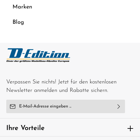
Marken
Blog
Verpassen Sie nichts! Jetzt für den kostenlosen
Newsletter anmelden und Rabatte sichern.
E-Mail-Adresse*
Ich habe die
Datenschutzbestimmungen
zur Kenntnis
genommen und die
AGB
gelesen und bin mit ihnen
Ihre Vorteile
einverstanden.