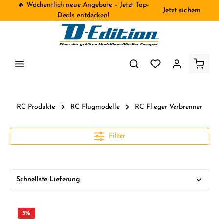
🔥 Wöchentlich neue Angebote – Jetzt Top-
Jetzt sichern
inhalt springen
Deals entdecken!
RC Produkte
RC Flugmodelle
RC Flieger Verbrenner
Filter
5
%