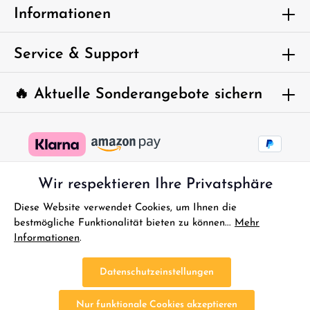
Um weiterzugehen, geben Sie die oben
Informationen
abgebildeten Zeichen ein*
Service & Support
🔥 Aktuelle Sonderangebote sichern
Wir respektieren Ihre Privatsphäre
Diese Website verwendet Cookies, um Ihnen die
bestmögliche Funktionalität bieten zu können...
Mehr
Informationen
.
* Alle Preise inkl. gesetzl. Mehrwertsteuer zzgl.
Versandkosten
und
ggf. Nachnahmegebühren, wenn nicht anders angegeben.
Datenschutzeinstellungen
FAQ - Sofort Hilfe
Kontakt
Gutscheine
Reklamationen
Nur funktionale Cookies akzeptieren
Impressum
Bestellung Widerrufen
Widerrufsbelehrung