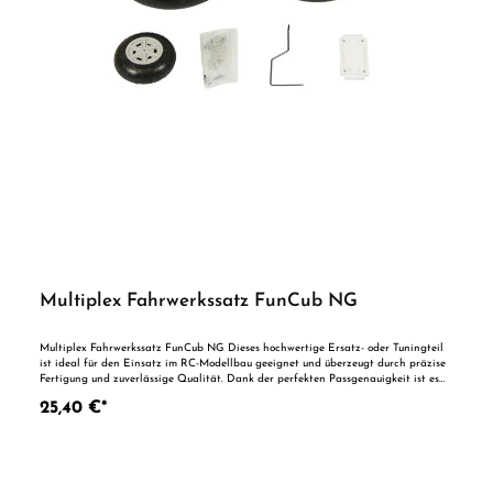
Multiplex Fahrwerkssatz FunCub NG
Multiplex Fahrwerkssatz FunCub NG Dieses hochwertige Ersatz- oder Tuningteil
ist ideal für den Einsatz im RC-Modellbau geeignet und überzeugt durch präzise
Fertigung und zuverlässige Qualität. Dank der perfekten Passgenauigkeit ist es
optimal als Ersatzteil oder zur technischen Optimierung geeignet. Vorteile auf
25,40 €*
einen Blick: Passgenaue Verarbeitung Geeignet für anspruchsvolle Modellbauer
Ideal als Ersatz- oder Tuningteil ACHTUNG! Nicht geeignet für Kinder unter 14
Jahren.Benutzung unter unmittelbarer Aufsicht von Erwachsenen.