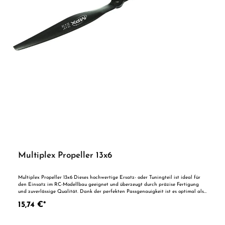
Multiplex Propeller 13x6
Multiplex Propeller 13x6 Dieses hochwertige Ersatz- oder Tuningteil ist ideal für
den Einsatz im RC-Modellbau geeignet und überzeugt durch präzise Fertigung
und zuverlässige Qualität. Dank der perfekten Passgenauigkeit ist es optimal als
Ersatzteil oder zur technischen Optimierung geeignet. Vorteile auf einen Blick:
15,74 €*
Passgenaue Verarbeitung Geeignet für anspruchsvolle Modellbauer Ideal als
Ersatz- oder Tuningteil ACHTUNG! Nicht geeignet für Kinder unter 14
Jahren.Benutzung unter unmittelbarer Aufsicht von Erwachsenen.