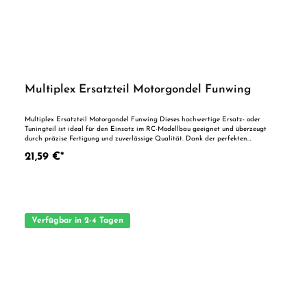
Multiplex Ersatzteil Motorgondel Funwing
Multiplex Ersatzteil Motorgondel Funwing Dieses hochwertige Ersatz- oder
Tuningteil ist ideal für den Einsatz im RC-Modellbau geeignet und überzeugt
durch präzise Fertigung und zuverlässige Qualität. Dank der perfekten
Passgenauigkeit ist es optimal als Ersatzteil oder zur technischen Optimierung
21,59 €*
geeignet. Vorteile auf einen Blick: Passgenaue Verarbeitung Geeignet für
anspruchsvolle Modellbauer Ideal als Ersatz- oder Tuningteil ACHTUNG! Nicht
geeignet für Kinder unter 14 Jahren.Benutzung unter unmittelbarer Aufsicht von
Erwachsenen.
Verfügbar in 2-4 Tagen