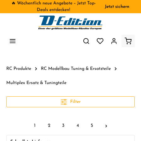
🔥 Wöchentlich neue Angebote – Jetzt Top-
Jetzt sichern
inhalt springen
Deals entdecken!
RC Produkte
RC Modellbau Tuning & Ersatzteile
Multiplex Ersatz & Tuningteile
Filter
1
2
3
4
5