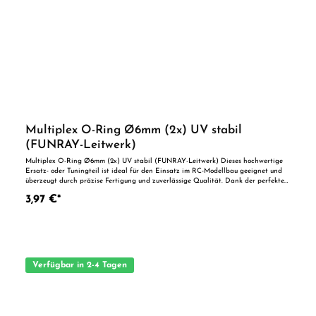
Multiplex O-Ring Ø6mm (2x) UV stabil
(FUNRAY-Leitwerk)
Multiplex O-Ring Ø6mm (2x) UV stabil (FUNRAY-Leitwerk) Dieses hochwertige
Ersatz- oder Tuningteil ist ideal für den Einsatz im RC-Modellbau geeignet und
überzeugt durch präzise Fertigung und zuverlässige Qualität. Dank der perfekten
Passgenauigkeit ist es optimal als Ersatzteil oder zur technischen Optimierung
3,97 €*
geeignet. Vorteile auf einen Blick: Passgenaue Verarbeitung Geeignet für
anspruchsvolle Modellbauer Ideal als Ersatz- oder Tuningteil ACHTUNG! Nicht
geeignet für Kinder unter 14 Jahren.Benutzung unter unmittelbarer Aufsicht von
Erwachsenen.
Verfügbar in 2-4 Tagen