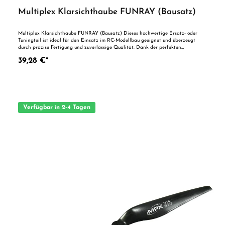
Multiplex Klarsichthaube FUNRAY (Bausatz)
Multiplex Klarsichthaube FUNRAY (Bausatz) Dieses hochwertige Ersatz- oder
Tuningteil ist ideal für den Einsatz im RC-Modellbau geeignet und überzeugt
durch präzise Fertigung und zuverlässige Qualität. Dank der perfekten
Passgenauigkeit ist es optimal als Ersatzteil oder zur technischen Optimierung
39,28 €*
geeignet. Vorteile auf einen Blick: Passgenaue Verarbeitung Geeignet für
anspruchsvolle Modellbauer Ideal als Ersatz- oder Tuningteil ACHTUNG! Nicht
geeignet für Kinder unter 14 Jahren.Benutzung unter unmittelbarer Aufsicht von
Erwachsenen.
Verfügbar in 2-4 Tagen