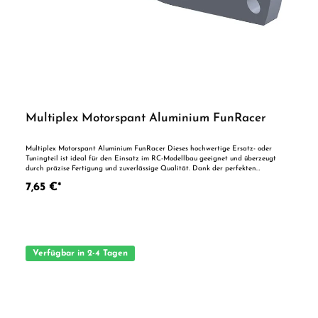
Multiplex Motorspant Aluminium FunRacer
Multiplex Motorspant Aluminium FunRacer Dieses hochwertige Ersatz- oder
Tuningteil ist ideal für den Einsatz im RC-Modellbau geeignet und überzeugt
durch präzise Fertigung und zuverlässige Qualität. Dank der perfekten
Passgenauigkeit ist es optimal als Ersatzteil oder zur technischen Optimierung
7,65 €*
geeignet. Vorteile auf einen Blick: Passgenaue Verarbeitung Geeignet für
anspruchsvolle Modellbauer Ideal als Ersatz- oder Tuningteil ACHTUNG! Nicht
geeignet für Kinder unter 14 Jahren.Benutzung unter unmittelbarer Aufsicht von
Erwachsenen.
Verfügbar in 2-4 Tagen