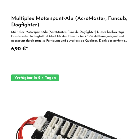
Multiplex Motorspant-Alu (AcroMaster, Funcub,
Dogfighter)
Multiplex Motorspant-Alu (AcroMaster, Funcub, Dogfighter) Dieses hochwertige
Ersatz- oder Tuningteil ist ideal für den Einsatz im RC-Modellbau geeignet und
überzeugt durch präzise Fertigung und zuverlässige Qualität. Dank der perfekten
Passgenauigkeit ist es optimal als Ersatzteil oder zur technischen Optimierung
6,90 €*
geeignet. Vorteile auf einen Blick: Passgenaue Verarbeitung Geeignet für
anspruchsvolle Modellbauer Ideal als Ersatz- oder Tuningteil ACHTUNG! Nicht
geeignet für Kinder unter 14 Jahren.Benutzung unter unmittelbarer Aufsicht von
Erwachsenen.
Verfügbar in 2-4 Tagen