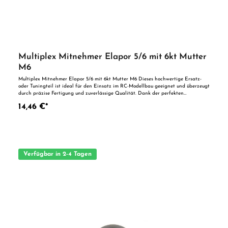
Multiplex Mitnehmer Elapor 5/6 mit 6kt Mutter
M6
Multiplex Mitnehmer Elapor 5/6 mit 6kt Mutter M6 Dieses hochwertige Ersatz-
oder Tuningteil ist ideal für den Einsatz im RC-Modellbau geeignet und überzeugt
durch präzise Fertigung und zuverlässige Qualität. Dank der perfekten
Passgenauigkeit ist es optimal als Ersatzteil oder zur technischen Optimierung
14,46 €*
geeignet. Vorteile auf einen Blick: Passgenaue Verarbeitung Geeignet für
anspruchsvolle Modellbauer Ideal als Ersatz- oder Tuningteil ACHTUNG! Nicht
geeignet für Kinder unter 14 Jahren.Benutzung unter unmittelbarer Aufsicht von
Erwachsenen.
Verfügbar in 2-4 Tagen