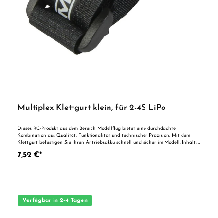
Multiplex Klettgurt klein, für 2-4S LiPo
Dieses RC-Produkt aus dem Bereich Modellflug bietet eine durchdachte
Kombination aus Qualität, Funktionalität und technischer Präzision. Mit dem
Klettgurt befestigen Sie Ihren Antriebsakku schnell und sicher im Modell. Inhalt: 3
Stück Abmessungen: 20mm x 180mm Velour 110mm Hakenband 60mm
7,52 €*
Sicherheitshinweis: Nicht für Kinder unter 14 Jahren geeignet. Achtung!
Erstickungsgefahr durch Verschluckbare Kleinteile! Vorteile auf einen Blick
Optimiert für den ModellflugsportHochwertige Komponenten für zuverlässige
FlugleistungenIdeal als Ergänzung für anspruchsvolle RC-Piloten und
Modellbauer
Verfügbar in 2-4 Tagen