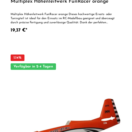
Multiplex Höhenleitwerk FunRacer orange
Multiplex Höhenleitwerk FunRacer orange Dieses hochwertige Ersatz- oder
Tuningteil ist ideal für den Einsatz im RC-Modellbau geeignet und überzeugt
durch präzise Fertigung und zuverlässige Qualität. Dank der perfekten
Passgenauigkeit ist es optimal als Ersatzteil oder zur technischen Optimierung
19,37 €*
geeignet. Vorteile auf einen Blick: Passgenaue Verarbeitung Geeignet für
anspruchsvolle Modellbauer Ideal als Ersatz- oder Tuningteil ACHTUNG! Nicht
geeignet für Kinder unter 14 Jahren.Benutzung unter unmittelbarer Aufsicht von
Erwachsenen.
1.14
%
Verfügbar in 2-4 Tagen