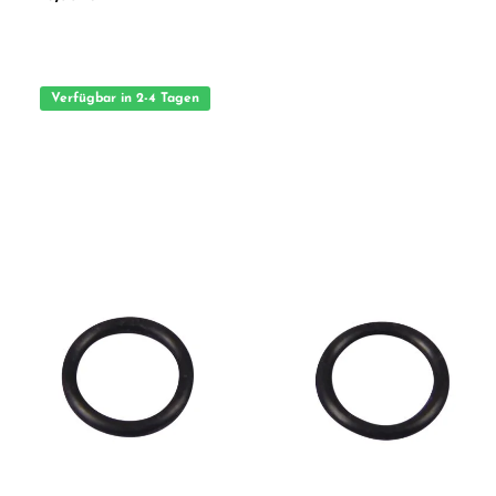
Geeignet für anspruchsvolle Modellbauer Ideal als Ersatz- oder Tuningteil
ACHTUNG! Nicht geeignet für Kinder unter 14 Jahren.Benutzung unter
unmittelbarer Aufsicht von Erwachsenen.
Verfügbar in 2-4 Tagen