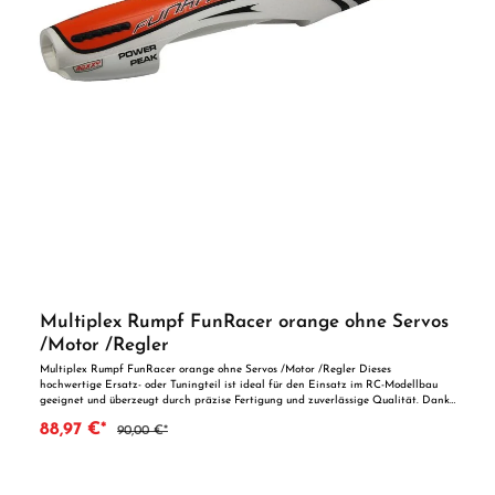
Multiplex Rumpf FunRacer orange ohne Servos
/Motor /Regler
Multiplex Rumpf FunRacer orange ohne Servos /Motor /Regler Dieses
hochwertige Ersatz- oder Tuningteil ist ideal für den Einsatz im RC-Modellbau
geeignet und überzeugt durch präzise Fertigung und zuverlässige Qualität. Dank
der perfekten Passgenauigkeit ist es optimal als Ersatzteil oder zur technischen
88,97 €*
90,00 €*
Optimierung geeignet. Vorteile auf einen Blick: Passgenaue Verarbeitung
Geeignet für anspruchsvolle Modellbauer Ideal als Ersatz- oder Tuningteil
ACHTUNG! Nicht geeignet für Kinder unter 14 Jahren.Benutzung unter
unmittelbarer Aufsicht von Erwachsenen.