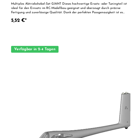
Multiplex Abtriebshebel-Set GIANT Dieses hochwertige Ersatz- oder Tuningteil ist
ideal für den Einsatz im RC-Modellbau geeignet und überzeugt durch präzise
Fertigung und zuverlässige Qualität. Dank der perfekten Passgenauigkeit ist es
optimal als Ersatzteil oder zur technischen Optimierung geeignet. Vorteile auf
5,52 €*
einen Blick: Passgenaue Verarbeitung Geeignet für anspruchsvolle Modellbauer
Ideal als Ersatz- oder Tuningteil ACHTUNG! Nicht geeignet für Kinder unter 14
Jahren.Benutzung unter unmittelbarer Aufsicht von Erwachsenen.
Verfügbar in 2-4 Tagen