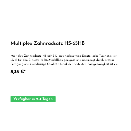
Multiplex Zahnradsatz HS-65HB
Multiplex Zahnradsatz HS-65HB Dieses hochwertige Ersatz- oder Tuningteil ist
ideal für den Einsatz im RC-Modellbau geeignet und überzeugt durch präzise
Fertigung und zuverlässige Qualität. Dank der perfekten Passgenauigkeit ist es
optimal als Ersatzteil oder zur technischen Optimierung geeignet. Vorteile auf
8,38 €*
einen Blick: Passgenaue Verarbeitung Geeignet für anspruchsvolle Modellbauer
Ideal als Ersatz- oder Tuningteil ACHTUNG! Nicht geeignet für Kinder unter 14
Jahren.Benutzung unter unmittelbarer Aufsicht von Erwachsenen.
Verfügbar in 2-4 Tagen