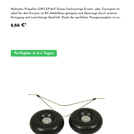
Multiplex Propeller GWS EP-9x5" Dieses hochwertige Ersatz- oder Tuningteil ist
ideal für den Einsatz im RC-Modellbau geeignet und überzeugt durch präzise
Fertigung und zuverlässige Qualität. Dank der perfekten Passgenauigkeit ist es
optimal als Ersatzteil oder zur technischen Optimierung geeignet. Vorteile auf
6,66 €*
einen Blick: Passgenaue Verarbeitung Geeignet für anspruchsvolle Modellbauer
Ideal als Ersatz- oder Tuningteil ACHTUNG! Nicht geeignet für Kinder unter 14
Jahren.Benutzung unter unmittelbarer Aufsicht von Erwachsenen.
Verfügbar in 2-4 Tagen