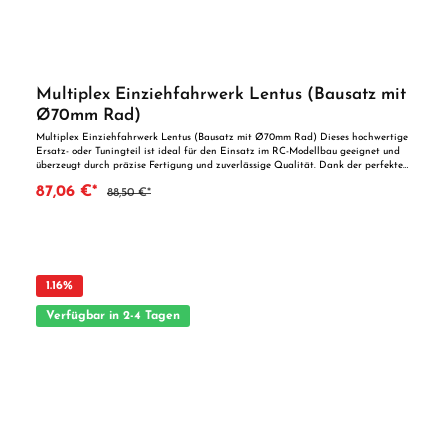
Multiplex Einziehfahrwerk Lentus (Bausatz mit
Ø70mm Rad)
Multiplex Einziehfahrwerk Lentus (Bausatz mit Ø70mm Rad) Dieses hochwertige
Ersatz- oder Tuningteil ist ideal für den Einsatz im RC-Modellbau geeignet und
überzeugt durch präzise Fertigung und zuverlässige Qualität. Dank der perfekten
Passgenauigkeit ist es optimal als Ersatzteil oder zur technischen Optimierung
87,06 €*
88,50 €*
geeignet. Vorteile auf einen Blick: Passgenaue Verarbeitung Geeignet für
anspruchsvolle Modellbauer Ideal als Ersatz- oder Tuningteil ACHTUNG! Nicht
geeignet für Kinder unter 14 Jahren.Benutzung unter unmittelbarer Aufsicht von
Erwachsenen.
1.16
%
Verfügbar in 2-4 Tagen