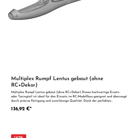
Multiplex Rumpf Lentus gebaut (ohne
RC+Dekor)
Multiplex Rumpf Lentus gebaut (ohne RC+Dekor) Dieses hochwertige Ersatz-
oder Tuningteil ist ideal für den Einsatz im RC-Modellbau geeignet und überzeugt
durch präzise Fertigung und zuverlässige Qualität. Dank der perfekten
Passgenauigkeit ist es optimal als Ersatzteil oder zur technischen Optimierung
136,92 €*
geeignet. Vorteile auf einen Blick: Passgenaue Verarbeitung Geeignet für
anspruchsvolle Modellbauer Ideal als Ersatz- oder Tuningteil ACHTUNG! Nicht
geeignet für Kinder unter 14 Jahren.Benutzung unter unmittelbarer Aufsicht von
Erwachsenen.
1.63
%