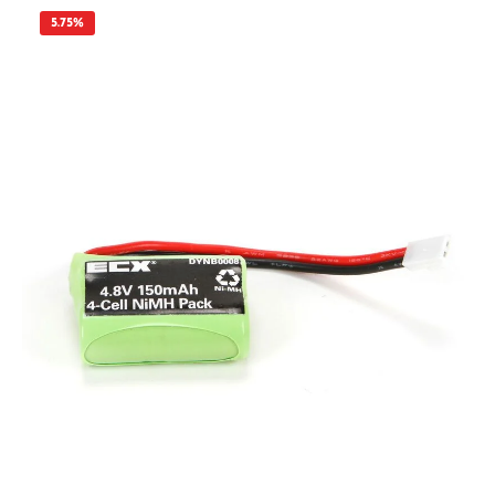
5.75
%