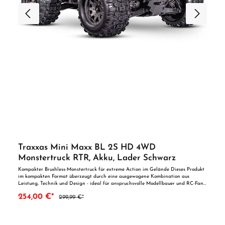
Traxxas Mini Maxx BL 2S HD 4WD
Monstertruck RTR, Akku, Lader Schwarz
Kompakter Brushless-Monstertruck für extreme Action im Gelände Dieses Produkt
im kompakten Format überzeugt durch eine ausgewogene Kombination aus
Leistung, Technik und Design - ideal für anspruchsvolle Modellbauer und RC-Fans.
Der Traxxas Mini-Maxx in der Farbe Schwarz bringt die Leistung eines großen
254,00 €*
299,99 €*
Monstertrucks in ein handliches Format. Mit dem kraftvollen BL-2s Brushless-
Antrieb erreicht das Modell bis zu 50 km/h - perfekt für rasante Fahrten auf
jedem Terrain. Die robuste Bauweise, das modulare Chassis und die wasserfeste
Elektronik machen ihn zum idealen Begleiter für Outdoor-Abenteuer. Produkt-