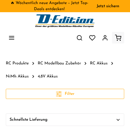
🔥 Wöchentlich neue Angebote – Jetzt Top-
Jetzt sichern
inhalt springen
Deals entdecken!
RC Produkte
RC Modellbau Zubehör
RC Akkus
NiMh Akkus
4,8V Akkus
Filter