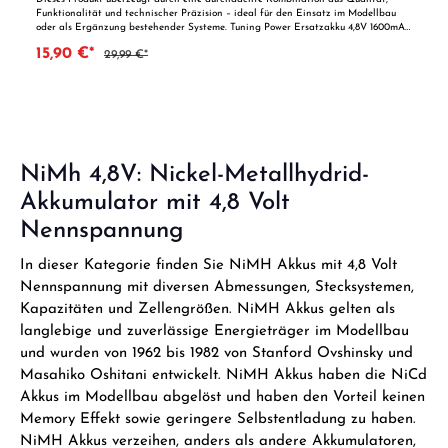
Funktionalität und technischer Präzision – ideal für den Einsatz im Modellbau
oder als Ergänzung bestehender Systeme. Tuning Power Ersatzakku 4,8V 1600mAh
NI-MH mit Mini Tamiya Stecker D-Edition X-Cell Tuning Akku in Original Größe
15,90 €*
29,99 €*
4,8V/ 1600mAh NiMH Akku mit Mini Tamiya Stecker. !!! JETZT DOPPELT
SOLANGE FAHREN ALS WIE MIT DEM ORIGINAL 800er AKKU !!! Passend für
z.B Carson 500907202 Radlader, 500907203 Muldenkipper, Graupner 5063
Technische Daten: Länge:5,5 cm Breite: 5 cm Tiefe: 1,5 cm Kabellänge inkl. Stecker
10,5 cm Gewicht 121 g Vorteile auf einen Blick: Durchdachte Konstruktion und
hochwertige Verarbeitung Kompatibel mit gängigen Modellbausystemen Ideal für
Einsteiger und erfahrene Modellbauer ACHTUNG! Benutzung unter unmittelbarer
Aufsicht von Erwachsenen
NiMh 4,8V: Nickel-Metallhydrid-
Akkumulator mit 4,8 Volt
Nennspannung
In dieser Kategorie finden Sie NiMH Akkus mit 4,8 Volt
Nennspannung mit diversen Abmessungen, Stecksystemen,
Kapazitäten und Zellengrößen. NiMH Akkus gelten als
langlebige und zuverlässige Energieträger im Modellbau
und wurden von 1962 bis 1982 von Stanford Ovshinsky und
Masahiko Oshitani entwickelt. NiMH Akkus haben die NiCd
Akkus im Modellbau abgelöst und haben den Vorteil keinen
Memory Effekt sowie geringere Selbstentladung zu haben.
NiMH Akkus verzeihen, anders als andere Akkumulatoren,