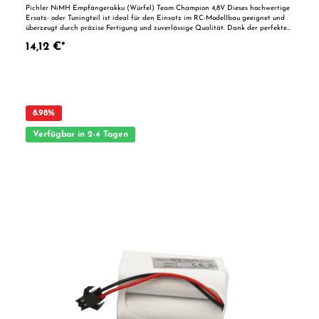
Pichler NiMH Empfängerakku (Würfel) Team Champion 4,8V Dieses hochwertige
Ersatz- oder Tuningteil ist ideal für den Einsatz im RC-Modellbau geeignet und
überzeugt durch präzise Fertigung und zuverlässige Qualität. Dank der perfekten
Passgenauigkeit ist es optimal als Ersatzteil oder zur technischen Optimierung
14,12 €*
geeignet. Vorteile auf einen Blick: Passgenaue Verarbeitung Geeignet für
anspruchsvolle Modellbauer Ideal als Ersatz- oder Tuningteil ACHTUNG! Nicht
geeignet für Kinder unter 14 Jahren.Benutzung unter unmittelbarer Aufsicht von
Erwachsenen.
8.98
%
Verfügbar in 2-4 Tagen