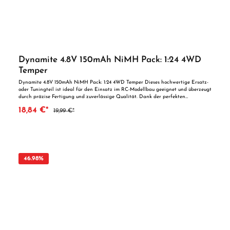
Dynamite 4.8V 150mAh NiMH Pack: 1:24 4WD
Temper
Dynamite 4.8V 150mAh NiMH Pack: 1:24 4WD Temper Dieses hochwertige Ersatz-
oder Tuningteil ist ideal für den Einsatz im RC-Modellbau geeignet und überzeugt
durch präzise Fertigung und zuverlässige Qualität. Dank der perfekten
Passgenauigkeit ist es optimal als Ersatzteil oder zur technischen Optimierung
18,84 €*
19,99 €*
geeignet. Vorteile auf einen Blick: Passgenaue Verarbeitung Geeignet für
anspruchsvolle Modellbauer Ideal als Ersatz- oder Tuningteil ACHTUNG! Nicht
geeignet für Kinder unter 14 Jahren.Benutzung unter unmittelbarer Aufsicht von
Erwachsenen.
46.98
%