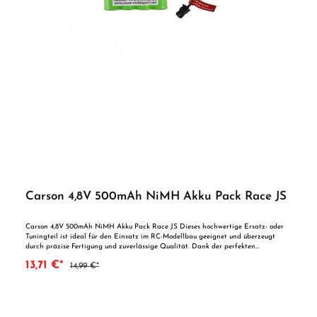
Carson 4,8V 500mAh NiMH Akku Pack Race JS
Carson 4,8V 500mAh NiMH Akku Pack Race JS Dieses hochwertige Ersatz- oder
Tuningteil ist ideal für den Einsatz im RC-Modellbau geeignet und überzeugt
durch präzise Fertigung und zuverlässige Qualität. Dank der perfekten
Passgenauigkeit ist es optimal als Ersatzteil oder zur technischen Optimierung
13,71 €*
14,99 €*
geeignet. Vorteile auf einen Blick: Passgenaue Verarbeitung Geeignet für
anspruchsvolle Modellbauer Ideal als Ersatz- oder Tuningteil ACHTUNG! Nicht
geeignet für Kinder unter 14 Jahren.Benutzung unter unmittelbarer Aufsicht von
Erwachsenen.