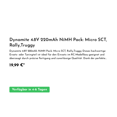
Dynamite 4.8V 220mAh NiMH Pack: Micro SCT,
Rally,Truggy
Dynamite 4.8V 220mAh NiMH Pack: Micro SCT, Rally,Truggy Dieses hochwertige
Ersatz- oder Tuningteil ist ideal für den Einsatz im RC-Modellbau geeignet und
überzeugt durch präzise Fertigung und zuverlässige Qualität. Dank der perfekten
Passgenauigkeit ist es optimal als Ersatzteil oder zur technischen Optimierung
19,99 €*
geeignet. Vorteile auf einen Blick: Passgenaue Verarbeitung Geeignet für
anspruchsvolle Modellbauer Ideal als Ersatz- oder Tuningteil ACHTUNG! Nicht
geeignet für Kinder unter 14 Jahren.Benutzung unter unmittelbarer Aufsicht von
Erwachsenen.
Verfügbar in 4-6 Tagen