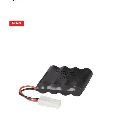
konfektioniert als Empfängerakku - JR Standardstecker - Formfaktor flach -
Vorgeladen und gebrauchsfertig - Niedrige Selbstentladung (wie Eneloop) -
Hochwertige Zellen für Modellbau und Hobby Technische Daten - Spannung =
4,8V - Konfektionierung = 4S1P - Kapazität = 2700mAh - Wattstunden = 13,2Wh -
Abmessungen (LxBxH) = 58 x 52 x 14,5mm - Gewicht = 110g Normalladung = 14
Stunden mit 270mAh Schnelladung = 3 Stunden mit 1000mAh
14.94
%
Sicherheitshinweise: Achtung! Erstickungsgefahr durch Verschluckbare Kleinteile!
Vorteile auf einen Blick: Durchdachte Konstruktion und hochwertige Verarbeitung
Kompatibel mit gängigen Modellbausystemen Ideal für Einsteiger und erfahrene
Modellbauer ACHTUNG! Benutzung unter unmittelbarer Aufsicht von
Erwachsenen