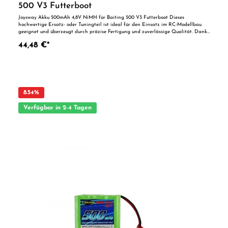
500 V3 Futterboot
Joysway Akku 500mAh 4,8V NiMH für Baiting 500 V3 Futterboot Dieses
hochwertige Ersatz- oder Tuningteil ist ideal für den Einsatz im RC-Modellbau
geeignet und überzeugt durch präzise Fertigung und zuverlässige Qualität. Dank
der perfekten Passgenauigkeit ist es optimal als Ersatzteil oder zur technischen
44,48 €*
Optimierung geeignet. Vorteile auf einen Blick: Passgenaue Verarbeitung
Geeignet für anspruchsvolle Modellbauer Ideal als Ersatz- oder Tuningteil
ACHTUNG! Nicht geeignet für Kinder unter 14 Jahren.Benutzung unter
unmittelbarer Aufsicht von Erwachsenen.
8.54
%
Verfügbar in 2-4 Tagen