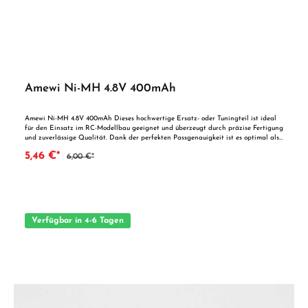
Amewi Ni-MH 4.8V 400mAh
Amewi Ni-MH 4.8V 400mAh Dieses hochwertige Ersatz- oder Tuningteil ist ideal
für den Einsatz im RC-Modellbau geeignet und überzeugt durch präzise Fertigung
und zuverlässige Qualität. Dank der perfekten Passgenauigkeit ist es optimal als
Ersatzteil oder zur technischen Optimierung geeignet. Vorteile auf einen Blick:
5,46 €*
6,00 €*
Passgenaue Verarbeitung Geeignet für anspruchsvolle Modellbauer Ideal als
Ersatz- oder Tuningteil ACHTUNG! Nicht geeignet für Kinder unter 14
Jahren.Benutzung unter unmittelbarer Aufsicht von Erwachsenen.
Verfügbar in 4-6 Tagen