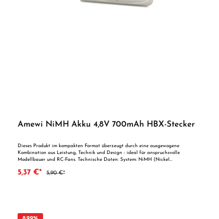
Amewi NiMH Akku 4,8V 700mAh HBX-Stecker
Dieses Produkt im kompakten Format überzeugt durch eine ausgewogene
Kombination aus Leistung, Technik und Design - ideal für anspruchsvolle
Modellbauer und RC-Fans. Technische Daten: System: NiMH (Nickel
Metallhydrid) Spannung: 4,8V Zellen: 4 Kapazität: 700mAh Abmessungen:
5,37 €*
5,90 €*
Gewicht: Stecksystem: HBX Wichtige Sicherheitshinweise: Achtung!
Erstickungsgefahr durch Verschluckbare Kleinteile! ACHTUNG ! Benutzung unter
Aufsicht von Erwachsenen. Altersempfehlung ab 14 Jahre! Vorteile auf einen Blick
Stimmiges GesamtpaketAusgereifte Technik in bewährter HerstellerqualitätIdeal
als Geschenk oder zur Erweiterung der eigenen Modellbauwelt
8.99
%