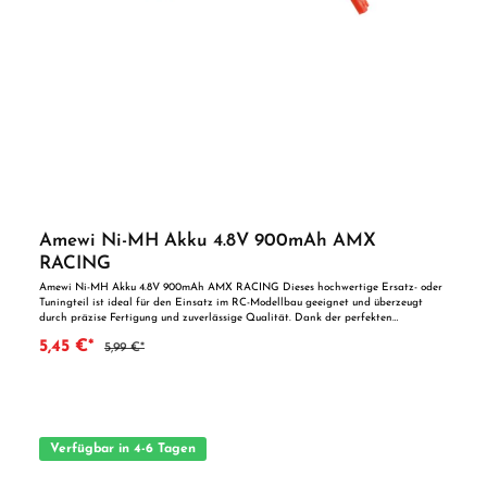
Amewi Ni-MH Akku 4.8V 900mAh AMX
RACING
Amewi Ni-MH Akku 4.8V 900mAh AMX RACING Dieses hochwertige Ersatz- oder
Tuningteil ist ideal für den Einsatz im RC-Modellbau geeignet und überzeugt
durch präzise Fertigung und zuverlässige Qualität. Dank der perfekten
Passgenauigkeit ist es optimal als Ersatzteil oder zur technischen Optimierung
5,45 €*
5,99 €*
geeignet. Vorteile auf einen Blick: Passgenaue Verarbeitung Geeignet für
anspruchsvolle Modellbauer Ideal als Ersatz- oder Tuningteil ACHTUNG! Nicht
geeignet für Kinder unter 14 Jahren.Benutzung unter unmittelbarer Aufsicht von
Erwachsenen.
Verfügbar in 4-6 Tagen