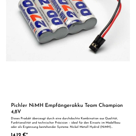
Pichler NiMH Empfängerakku Team Champion
4,8V
Dieses Produkt überzeugt durch eine durchdachte Kombination aus Qualität,
Funktionalität und technischer Präzision – ideal für den Einsatz im Modellbau
oder als Ergänzung bestehender Systeme. Nickel Metall Hydrid (NiMH)
Hochleistungsakkus in der Größe AA Mignon aus dem Hause Team Champion.
14,12 €*
Produktbeschreibung - Sehr hohe Produktqualität - Schnelladefähig - Fertig