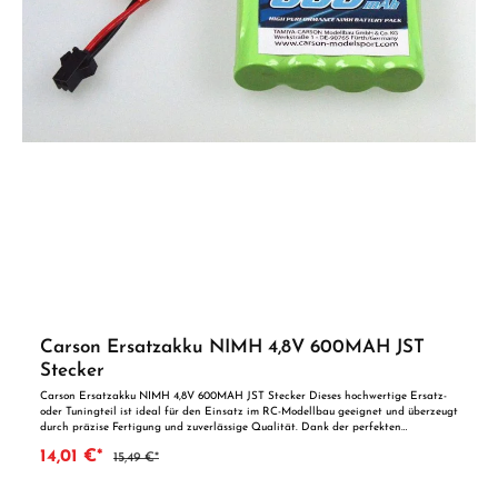
Carson Ersatzakku NIMH 4,8V 600MAH JST
Stecker
Carson Ersatzakku NIMH 4,8V 600MAH JST Stecker Dieses hochwertige Ersatz-
oder Tuningteil ist ideal für den Einsatz im RC-Modellbau geeignet und überzeugt
durch präzise Fertigung und zuverlässige Qualität. Dank der perfekten
Passgenauigkeit ist es optimal als Ersatzteil oder zur technischen Optimierung
14,01 €*
15,49 €*
geeignet. Vorteile auf einen Blick: Passgenaue Verarbeitung Geeignet für
anspruchsvolle Modellbauer Ideal als Ersatz- oder Tuningteil ACHTUNG! Nicht
geeignet für Kinder unter 14 Jahren.Benutzung unter unmittelbarer Aufsicht von