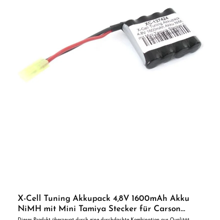
X-Cell Tuning Akkupack 4,8V 1600mAh Akku
NiMH mit Mini Tamiya Stecker für Carson
Radlader ...
Dieses Produkt überzeugt durch eine durchdachte Kombination aus Qualität,