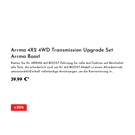
Arrma 4X2 4WD Transmission Upgrade Set
Arrma Boost
Rüsten Sie Ihr ARRMA 4x2 BOOST-Fahrzeug für volle 4x4-Traktion um! Beinhaltet
alle Teile, die erforderlich sind, um Ihr 4x2 BOOST-Modell in einen Allradantrieb
umzuwandelnEnthält vollständige Anweisungen, um die Konvertierung in
schnellen, einfachen Schritten zu ermöglichen Lieferumfang: (1) ARRMA 4x4
39,99 €*
Dekorbogen (2) Kardangelenk-Antriebswellen des vorderen Schiebers (1)
Zusammengebautes zusammengesetztes Differential (1) Differentialjoch (1)
Hybrid-Antriebszahnrad aus Aluminium und Verbundwerkstoff (1) Kurze mittlere
Antriebswelle passend für GRANITE & VORTEKS 4x2 BOOST Modelle (1) Lange
mittlere Antriebswelle für SENTON 4x2 BOOST-Modelle (1) Bedienungsanleitung
Benötigtes Zubehör: (1) Modell ARRMA GRANITE, SENTON oder VORTEKS
BOOST ACHTUNG Benutzung unter unmittelbarer Aufsicht von Erwachsenen.
4.22
%
Nicht für Kinder unter 14 Jahren geeignet.