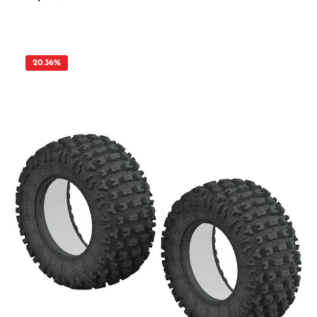
Packung Reifenmischung: M2 (Medium) Rad-Sechskantgröße: 12 mm Reifenprofil:
BFG KR2 Fahrzeugtyp: Short Course Truck Vorne oder Hinten: Vorne und Hinten
Pakettyp: Vormontiert Reifentyp: All-Terrain Streckenoberfläche: All-Terrain /
Hinterhof Radposition: vorne/hinten Mischung/Härte: Mittel Farbe: Schwarz
Maßstab: 1/10 Innenreifen-/Außenraddurchmesser: 2,2 / 3,0 Zoll Produktbreite: 1,86"
(47 mm) Radtyp: Raid Lieferumfang: (2) BFGoodrich® Baja T/A® KR2 SC-Reifen
20.36
%
vormontiert auf Raid 2,2"/3,0" schwarzen 6x30 abnehmbaren Sechskant-SC-
Rädern (2) Einsätze aus geschlossenzelligem Schaumstoff (2) 6 x 30 bis 12 mm
Sechskantadapter (Slash® 4x4 vorne/hinten, Slash® 2wd hinten versetzt) (2) 6 x
30 bis 12 mm Sechskantadapter (Slash® 2wd vorne versetzt) (2) 6 x 30 bis 12 mm
Sechskantadapter (ProTrac/Zero Offset) (2) 6 x 30 bis 14 mm Sechskantadapter
(12) M3 x 12 mm BHCS-Hardware ACHTUNG Benutzung unter einfacher Aufsicht
von Erwachsenen. Nicht für Kinder unter 14 Jahren geeignet.