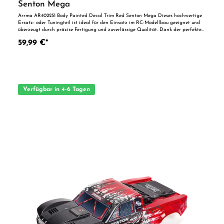
Senton Mega
Arrma AR402251 Body Painted Decal Trim Red Senton Mega Dieses hochwertige
Ersatz- oder Tuningteil ist ideal für den Einsatz im RC-Modellbau geeignet und
überzeugt durch präzise Fertigung und zuverlässige Qualität. Dank der perfekten
Passgenauigkeit ist es optimal als Ersatzteil oder zur technischen Optimierung
59,99 €*
geeignet. Vorteile auf einen Blick: Passgenaue Verarbeitung Geeignet für
anspruchsvolle Modellbauer Ideal als Ersatz- oder Tuningteil ACHTUNG! Nicht
geeignet für Kinder unter 14 Jahren.Benutzung unter unmittelbarer Aufsicht von
Erwachsenen.
Verfügbar in 4-6 Tagen