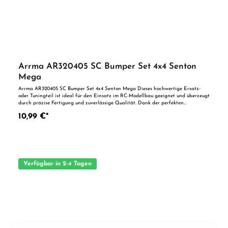
Arrma AR320405 SC Bumper Set 4x4 Senton
Mega
Arrma AR320405 SC Bumper Set 4x4 Senton Mega Dieses hochwertige Ersatz-
oder Tuningteil ist ideal für den Einsatz im RC-Modellbau geeignet und überzeugt
durch präzise Fertigung und zuverlässige Qualität. Dank der perfekten
Passgenauigkeit ist es optimal als Ersatzteil oder zur technischen Optimierung
10,99 €*
geeignet. Vorteile auf einen Blick: Passgenaue Verarbeitung Geeignet für
anspruchsvolle Modellbauer Ideal als Ersatz- oder Tuningteil ACHTUNG! Nicht
geeignet für Kinder unter 14 Jahren.Benutzung unter unmittelbarer Aufsicht von
Erwachsenen.
Verfügbar in 2-4 Tagen