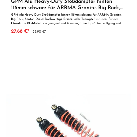
GPM Alu Heavy-Duty Stoßdämpfer hinten
115mm schwarz für ARRMA Granite, Big Rock,
Senton
GPM Alu Heavy-Duty Stoßdämpfer hinten 115mm schwarz für ARRMA Granite,
Big Rock, Senton Dieses hochwertige Ersatz- oder Tuningteil ist ideal für den
Einsatz im RC-Modellbau geeignet und überzeugt durch präzise Fertigung und
zuverlässige Qualität. Dank der perfekten Passgenauigkeit ist es optimal als
27,68 €*
28,90 €*
Ersatzteil oder zur technischen Optimierung geeignet. Vorteile auf einen Blick:
Passgenaue Verarbeitung Geeignet für anspruchsvolle Modellbauer Ideal als
Ersatz- oder Tuningteil ACHTUNG! Nicht geeignet für Kinder unter 14
Jahren.Benutzung unter unmittelbarer Aufsicht von Erwachsenen.