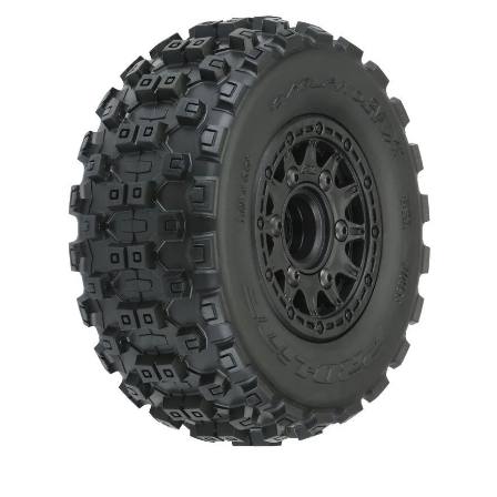
Sechkant-Mitnehmer: 14mm Allgemeiner Durchmesser: 104mm (4.1") Lieferumfang:
2x schwarze Felgen mit vorgeklebten dBoots FORTRESS Reifen und Schaumstoff-
Einlagen Produkt Eigenschaften Manufacturer # AR550042 Reifen Innen / Felgen
Aussendurchmesser 2.2 / 3.0 Zoll Fahrzeugtyp Short Course Truck Maßstab 1:10
Felgenposition Vorne/Hinten Pakettyp Vormontiert Grösse Felgenmitnehmer 14mm