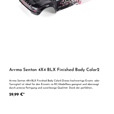
Arrma Senton 4X4 BLX Finished Body Color2
Arrma Senton 4X4 BLX Finished Body Color2 Dieses hochwertige Ersatz- oder
Tuningteil ist ideal für den Einsatz im RC-Modellbau geeignet und überzeugt
durch präzise Fertigung und zuverlässige Qualität. Dank der perfekten
Passgenauigkeit ist es optimal als Ersatzteil oder zur technischen Optimierung
59,99 €*
geeignet. Vorteile auf einen Blick: Passgenaue Verarbeitung Geeignet für
anspruchsvolle Modellbauer Ideal als Ersatz- oder Tuningteil ACHTUNG! Nicht
geeignet für Kinder unter 14 Jahren.Benutzung unter unmittelbarer Aufsicht von
Erwachsenen.