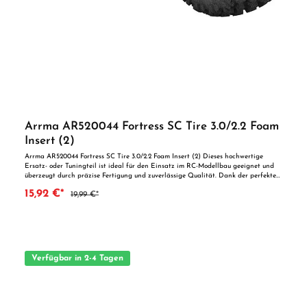
Arrma AR520044 Fortress SC Tire 3.0/2.2 Foam
Insert (2)
Arrma AR520044 Fortress SC Tire 3.0/2.2 Foam Insert (2) Dieses hochwertige
Ersatz- oder Tuningteil ist ideal für den Einsatz im RC-Modellbau geeignet und
überzeugt durch präzise Fertigung und zuverlässige Qualität. Dank der perfekten
Passgenauigkeit ist es optimal als Ersatzteil oder zur technischen Optimierung
15,92 €*
19,99 €*
geeignet. Vorteile auf einen Blick: Passgenaue Verarbeitung Geeignet für
anspruchsvolle Modellbauer Ideal als Ersatz- oder Tuningteil ACHTUNG! Nicht
geeignet für Kinder unter 14 Jahren.Benutzung unter unmittelbarer Aufsicht von
Erwachsenen.
Verfügbar in 2-4 Tagen