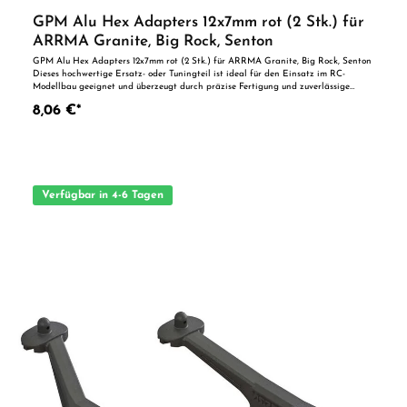
GPM Alu Hex Adapters 12x7mm rot (2 Stk.) für
ARRMA Granite, Big Rock, Senton
GPM Alu Hex Adapters 12x7mm rot (2 Stk.) für ARRMA Granite, Big Rock, Senton
Dieses hochwertige Ersatz- oder Tuningteil ist ideal für den Einsatz im RC-
Modellbau geeignet und überzeugt durch präzise Fertigung und zuverlässige
Qualität. Dank der perfekten Passgenauigkeit ist es optimal als Ersatzteil oder
8,06 €*
zur technischen Optimierung geeignet. Vorteile auf einen Blick: Passgenaue
Verarbeitung Geeignet für anspruchsvolle Modellbauer Ideal als Ersatz- oder
Tuningteil ACHTUNG! Nicht geeignet für Kinder unter 14 Jahren.Benutzung unter
unmittelbarer Aufsicht von Erwachsenen.
Verfügbar in 4-6 Tagen