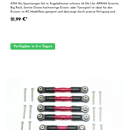
Senton
GPM Alu Spurstangen-Set m. Kugelpfannen schwarz (6 Stk.) für ARRMA Granite,
Big Rock, Senton Dieses hochwertige Ersatz- oder Tuningteil ist ideal für den
Einsatz im RC-Modellbau geeignet und überzeugt durch präzise Fertigung und
zuverlässige Qualität. Dank der perfekten Passgenauigkeit ist es optimal als
21,99 €*
Ersatzteil oder zur technischen Optimierung geeignet. Vorteile auf einen Blick:
Passgenaue Verarbeitung Geeignet für anspruchsvolle Modellbauer Ideal als
Ersatz- oder Tuningteil ACHTUNG! Nicht geeignet für Kinder unter 14
Jahren.Benutzung unter unmittelbarer Aufsicht von Erwachsenen.
Verfügbar in 2-4 Tagen