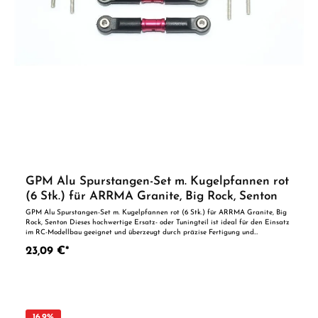
GPM Alu Spurstangen-Set m. Kugelpfannen rot
(6 Stk.) für ARRMA Granite, Big Rock, Senton
GPM Alu Spurstangen-Set m. Kugelpfannen rot (6 Stk.) für ARRMA Granite, Big
Rock, Senton Dieses hochwertige Ersatz- oder Tuningteil ist ideal für den Einsatz
im RC-Modellbau geeignet und überzeugt durch präzise Fertigung und
zuverlässige Qualität. Dank der perfekten Passgenauigkeit ist es optimal als
23,09 €*
Ersatzteil oder zur technischen Optimierung geeignet. Vorteile auf einen Blick:
Passgenaue Verarbeitung Geeignet für anspruchsvolle Modellbauer Ideal als
Ersatz- oder Tuningteil ACHTUNG! Nicht geeignet für Kinder unter 14
Jahren.Benutzung unter unmittelbarer Aufsicht von Erwachsenen.
16.9
%