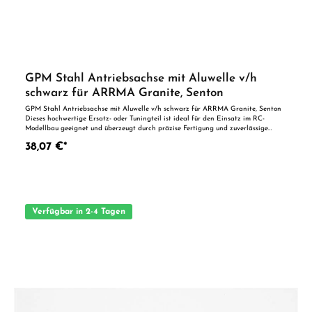
GPM Stahl Antriebsachse mit Aluwelle v/h
schwarz für ARRMA Granite, Senton
GPM Stahl Antriebsachse mit Aluwelle v/h schwarz für ARRMA Granite, Senton
Dieses hochwertige Ersatz- oder Tuningteil ist ideal für den Einsatz im RC-
Modellbau geeignet und überzeugt durch präzise Fertigung und zuverlässige
Qualität. Dank der perfekten Passgenauigkeit ist es optimal als Ersatzteil oder
38,07 €*
zur technischen Optimierung geeignet. Vorteile auf einen Blick: Passgenaue
Verarbeitung Geeignet für anspruchsvolle Modellbauer Ideal als Ersatz- oder
Tuningteil ACHTUNG! Nicht geeignet für Kinder unter 14 Jahren.Benutzung unter
unmittelbarer Aufsicht von Erwachsenen.
Verfügbar in 2-4 Tagen