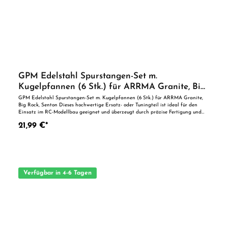
GPM Edelstahl Spurstangen-Set m.
Kugelpfannen (6 Stk.) für ARRMA Granite, Big
Rock, Senton
GPM Edelstahl Spurstangen-Set m. Kugelpfannen (6 Stk.) für ARRMA Granite,
Big Rock, Senton Dieses hochwertige Ersatz- oder Tuningteil ist ideal für den
Einsatz im RC-Modellbau geeignet und überzeugt durch präzise Fertigung und
zuverlässige Qualität. Dank der perfekten Passgenauigkeit ist es optimal als
21,99 €*
Ersatzteil oder zur technischen Optimierung geeignet. Vorteile auf einen Blick:
Passgenaue Verarbeitung Geeignet für anspruchsvolle Modellbauer Ideal als
Ersatz- oder Tuningteil ACHTUNG! Nicht geeignet für Kinder unter 14
Jahren.Benutzung unter unmittelbarer Aufsicht von Erwachsenen.
Verfügbar in 4-6 Tagen