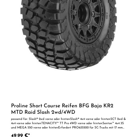
Proline Short Course Reifen BFG Baja KR2
MTD Raid Slash 2wd/4WD
passend für: Slash® 2wd vorne oder hintenSlash® 4x4 vorne oder hintenSCT 2wd &
4x4 vorne oder hintenTENACITY™ TT Pro 4WD vorne oder hintenSenton™ 4x4 3S
und MEGA 550 vorne oder hintenErfordert PRO635500 für SC-Trucks mit 17 mm
Offset Technische Daten: Herstellernummer: 10123-10 Einsatzmaterial:
49,99 €*
Geschlossene Zelle Produkthöhe: 4,3 Zoll (109 mm) Mengenoption: 2 in einer