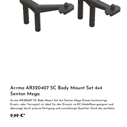
Arrma AR320407 SC Body Mount Set 4x4
Senton Mega
Arrma AR320407 SC Body Mount Set 4x4 Senton Mega Dieses hochwertige
Ersatz- oder Tuningteil ist ideal für den Einsatz im RC-Modellbau geeignet und
überzeugt durch präzise Fertigung und zuverlässige Qualität. Dank der perfekten
Passgenauigkeit ist es optimal als Ersatzteil oder zur technischen Optimierung
9,99 €*
geeignet. Vorteile auf einen Blick: Passgenaue Verarbeitung Geeignet für
anspruchsvolle Modellbauer Ideal als Ersatz- oder Tuningteil ACHTUNG! Nicht
geeignet für Kinder unter 14 Jahren.Benutzung unter unmittelbarer Aufsicht von