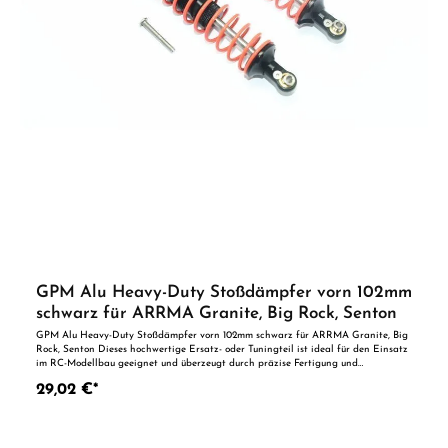
GPM Alu Heavy-Duty Stoßdämpfer vorn 102mm
schwarz für ARRMA Granite, Big Rock, Senton
GPM Alu Heavy-Duty Stoßdämpfer vorn 102mm schwarz für ARRMA Granite, Big
Rock, Senton Dieses hochwertige Ersatz- oder Tuningteil ist ideal für den Einsatz
im RC-Modellbau geeignet und überzeugt durch präzise Fertigung und
zuverlässige Qualität. Dank der perfekten Passgenauigkeit ist es optimal als
29,02 €*
Ersatzteil oder zur technischen Optimierung geeignet. Vorteile auf einen Blick:
Passgenaue Verarbeitung Geeignet für anspruchsvolle Modellbauer Ideal als
Ersatz- oder Tuningteil ACHTUNG! Nicht geeignet für Kinder unter 14
Jahren.Benutzung unter unmittelbarer Aufsicht von Erwachsenen.