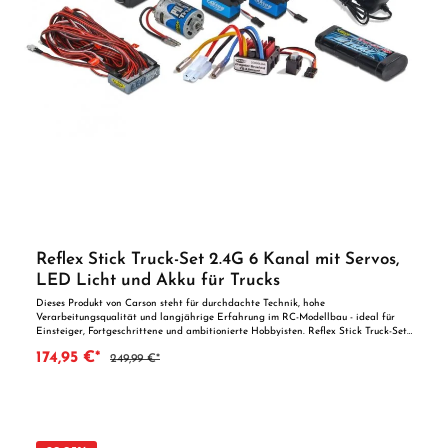
Reflex Stick Truck-Set 2.4G 6 Kanal mit Servos,
LED Licht und Akku für Trucks
Dieses Produkt von Carson steht für durchdachte Technik, hohe
Verarbeitungsqualität und langjährige Erfahrung im RC-Modellbau - ideal für
Einsteiger, Fortgeschrittene und ambitionierte Hobbyisten. Reflex Stick Truck-Set
2.4G 6 Kanal - Komplettset für RC Trucks Das Reflex Stick Truck-Set 2.4G 6 Kanal
174,95 €*
249,99 €*
bietet alles, was du für dein RC Truck Projekt benötigst. Das Set beinhaltet einen
hochmodernen 6-Kanal Sender, zwei leistungsstarke Servos (CS6 und CS3), einen
Truck Regler, einen Truck Motor, ein LED Truck Light, einen Expert Charger 1A,
einen 7,2V Akku mit 2100 mAh und eine Anleitung. Mit diesem Set bist du bestens
ausgerüstet, um deinen RC Truck auf die Straße zu bringen! Produktmerkmale: · 6-
Kanal 2.4G Sender für präzise Steuerung und optimale Reichweite. · Frequenz
Hopping Spread Spectrum (FHSS): Störungsfreie Kommunikation durch ständige