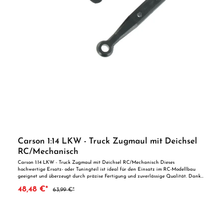
Carson 1:14 LKW - Truck Zugmaul mit Deichsel
RC/Mechanisch
Carson 1:14 LKW - Truck Zugmaul mit Deichsel RC/Mechanisch Dieses
hochwertige Ersatz- oder Tuningteil ist ideal für den Einsatz im RC-Modellbau
geeignet und überzeugt durch präzise Fertigung und zuverlässige Qualität. Dank
der perfekten Passgenauigkeit ist es optimal als Ersatzteil oder zur technischen
48,48 €*
63,99 €*
Optimierung geeignet. Vorteile auf einen Blick: Passgenaue Verarbeitung
Geeignet für anspruchsvolle Modellbauer Ideal als Ersatz- oder Tuningteil
ACHTUNG! Nicht geeignet für Kinder unter 14 Jahren.Benutzung unter
unmittelbarer Aufsicht von Erwachsenen.