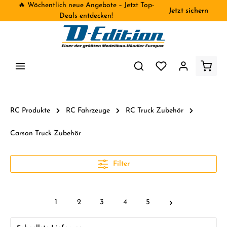
🔥 Wöchentlich neue Angebote – Jetzt Top-
Jetzt sichern
inhalt springen
Deals entdecken!
RC Produkte
RC Fahrzeuge
RC Truck Zubehör
Carson Truck Zubehör
Filter
1
2
3
4
5