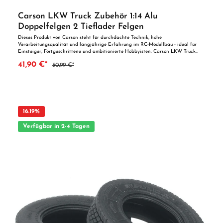
Carson LKW Truck Zubehör 1:14 Alu
Doppelfelgen 2 Tieflader Felgen
Dieses Produkt von Carson steht für durchdachte Technik, hohe
Verarbeitungsqualität und langjährige Erfahrung im RC-Modellbau - ideal für
Einsteiger, Fortgeschrittene und ambitionierte Hobbyisten. Carson LKW Truck
Zubehör 1:14 Alu Doppelfelgen 2 Tieflader Felgen Hochwertiges & Edles Zubehör
41,90 €*
50,99 €*
Zum Produkt: Hochwertige Aluminium Doppelfelgen passend für den Goldhofer
Tieflader #500907060 im Maßstab 1:14 Lieferumfang: 1x Carson Alu Doppelfelgen
für Tieflader (2 Felgen) Vorteile auf einen Blick Robuste und zuverlässige
Komponenten für den RC-EinsatzKompatibel mit gängigen Carson-Systemen und
ModellenIdeal zur Erweiterung, Wartung oder Individualisierung von RC-
Fahrzeugen und -Systemen
16.19
%
Verfügbar in 2-4 Tagen