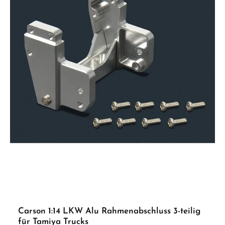
Eigenschaften Realistische Scale-Optik Gleitpolster für leichtgängiges Kuppeln
Mechanische Verriegelung alternativ nutzbar Hohe Passgenauigkeit und
langlebige Konstruktion Lieferumfang Aluminium Sattelkupplung Hilfs- /
Montagerahmen Gleitpolster Feder Kleinteile Erforderliches Zubehör RC-Truck im
Maßstab 1:14 (z. B. TAMIYA) Optional: TAMIYA Multifunktionseinheit MFC-01 oder
MFC-03 ACHTUNG! Nicht geeignet für Kinder unter 14 Jahren. Benutzung unter
unmittelbarer Aufsicht von Erwachsenen.
Carson 1:14 LKW Alu Rahmenabschluss 3-teilig
für Tamiya Trucks