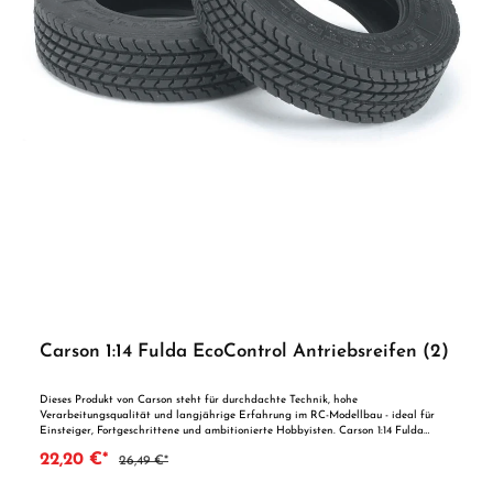
Carson 1:14 Fulda EcoControl Antriebsreifen (2)
Dieses Produkt von Carson steht für durchdachte Technik, hohe
Verarbeitungsqualität und langjährige Erfahrung im RC-Modellbau - ideal für
Einsteiger, Fortgeschrittene und ambitionierte Hobbyisten. Carson 1:14 Fulda
EcoControl Antriebsreifen (2) Hochwertiges & Edles Zubehör Zum Produkt:
22,20 €*
26,49 €*
Verleihen Sie Ihrem Truck das realistische Aussehen einer EU-Zugmaschine! Diese
Reifen sind den Original-Straßenreifen von Fulda nachgebildet und passen zu
allen TAMIYA Zugmaschinen und TAMIYA/CARSON Aufliegern. Spezieller Reifen