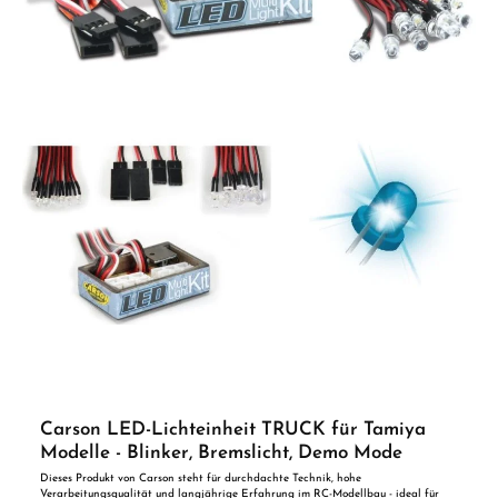
Kleinteile Erforderliches Zubehör Mercedes-Benz Actros 2 Gigaspace RC-Truck im
Maßstab 1:14 Montagewerkzeug (z. B. Schraubendreher / Innensechskant)
ACHTUNG! Nicht geeignet für Kinder unter 14 Jahren. Benutzung unter
unmittelbarer Aufsicht von Erwachsenen.
Carson LED-Lichteinheit TRUCK für Tamiya
Modelle - Blinker, Bremslicht, Demo Mode
Dieses Produkt von Carson steht für durchdachte Technik, hohe
Verarbeitungsqualität und langjährige Erfahrung im RC-Modellbau - ideal für