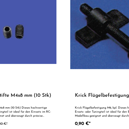
tifte M4x8 mm (10 Stk)
Krick Flügelbefestigung
4x8 mm (10 Stk) Dieses hochwertige
Krick Flügelbefestigung M6, kpl. Dieses 
ingteil ist ideal für den Einsatz im RC-
Ersatz- oder Tuningteil ist ideal für den
net und überzeugt durch präzise
Modellbau geeignet und überzeugt durch
verlässige Qualität. Dank der perfekten
Fertigung und zuverlässige Qualität. Da
0,90 €*
40 €*
ist es optimal als Ersatzteil oder zur
Passgenauigkeit ist es optimal als Ersatz
mierung geeignet. Vorteile auf einen
technischen Optimierung geeignet. Vorte