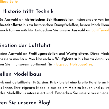
lbau-Seite
.
Historie trifft Technik
roße Auswahl an
historischen Schiffsmodellen
, insbesondere von 
hwedenflotte
bis zu historischen Dampfschiffen, lassen Modellba
 auch fahren möchte. Entdecken Sie unsere Auswahl an
Schiffsmod
ination der Luftfahrt
k eine Auswahl an
Freiflugmodellen
und
Wurfgleitern
. Diese Mode
rbessern möchten. Von klassischen
Wurfgleitern
bis hin zu detailr
den Sie in unserem Sortiment für
Flugzeug Holzbausätze
.
ellen Modellbaus
k und detaillierter Präzision. Krick bietet eine breite Palette an
s Ihnen, Ihre eigenen Modelle aus edlem Holz zu bauen und zu ver
des Modellbaus interessiert sind. Entdecken Sie unsere verschied
ken Sie unseren Blog!