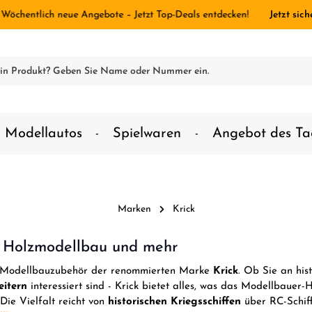
 Wöchentlich neue Angebote – Jetzt Top-Deals entdecken!
Jetzt sich
Modellautos
Spielwaren
Angebot des Ta
Marken
Krick
, Holzmodellbau und mehr
em Modellbauzubehör der renommierten Marke
Krick
. Ob Sie an his
eitern
interessiert sind - Krick bietet alles, was das Modellbauer-
Die Vielfalt reicht von
historischen Kriegsschiffen
über RC-Schiff