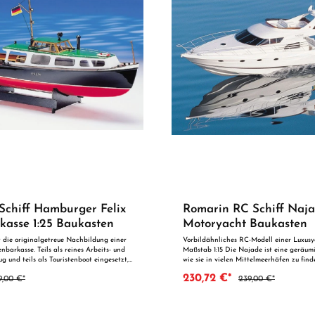
Schiff Hamburger Felix
Romarin RC Schiff Naj
kasse 1:25 Baukasten
Motoryacht Baukasten
t die originalgetreue Nachbildung einer
Vorbildähnliches RC-Modell einer Luxus
arkasse. Teils als reines Arbeits- und
Maßstab 1:15 Die Najade ist eine geräum
g und teils als Touristenboot eingesetzt,
wie sie in vielen Mittelmeerhäfen zu find
zu jeder diese hübschen kleinen
ihr Vorbild verfügt die Najade über eine
230,72 €*
9,00 €*
239,00 €*
im Hamburger Hafen gar nicht
geräumige Kabine, eine mächtige Flybri
d. Felix wurde nach Original-
formschönes Heck mit Badeplattform. D
ner Hamburger Hafenbarkasse
verträgt eine kräftige Motorisierung für 
 dieser Konstruktion war, einen
Dazu dient zum Beispiel der Brushless-