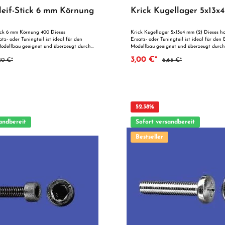
leif-Stick 6 mm Körnung
Krick Kugellager 5x13x
tick 6 mm Körnung 400 Dieses
Krick Kugellager 5x13x4 mm (2) Dieses h
tz- oder Tuningteil ist ideal für den
Ersatz- oder Tuningteil ist ideal für den
odellbau geeignet und überzeugt durch
Modellbau geeignet und überzeugt durch
g und zuverlässige Qualität. Dank der
Fertigung und zuverlässige Qualität. Da
3,00 €*
20 €*
6,65 €*
nauigkeit ist es optimal als Ersatzteil
Passgenauigkeit ist es optimal als Ersatz
chen Optimierung geeignet. Vorteile auf
technischen Optimierung geeignet. Vorte
Blick: Passgenaue Verarbeitung Geeignet für
deal als Ersatz- oder
anspruchsvolle Modellbauer Ideal als Ersatz- oder
Tuningteil ACHTUNG! Nicht geeignet für Kinder unter 14
g unter unmittelbarer Aufsicht von
Jahren.Benutzung unter unmittelbarer Au
Erwachsenen.
52.38
%
andbereit
Sofort versandbereit
Bestseller