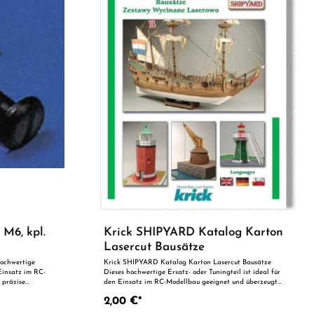
 M6, kpl.
Krick SHIPYARD Katalog Karton
Lasercut Bausätze
hochwertige
Krick SHIPYARD Katalog Karton Lasercut Bausätze
 Einsatz im RC-
Dieses hochwertige Ersatz- oder Tuningteil ist ideal für
 präzise
den Einsatz im RC-Modellbau geeignet und überzeugt
nk der perfekten
durch präzise Fertigung und zuverlässige Qualität. Dank
2,00 €*
teil oder zur
der perfekten Passgenauigkeit ist es optimal als
ile auf einen
Ersatzteil oder zur technischen Optimierung geeignet.