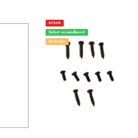
Vorteile auf einen Blick: Passgenaue Verarbeitung
Geeignet für anspruchsvolle Modellbauer Ideal als
Ersatz- oder Tuningteil ACHTUNG! Nicht geeignet für
fsicht von
Kinder unter 14 Jahren.Benutzung unter unmittelbarer
Aufsicht von Erwachsenen.
67.24
%
Sofort versandbereit
Bestseller