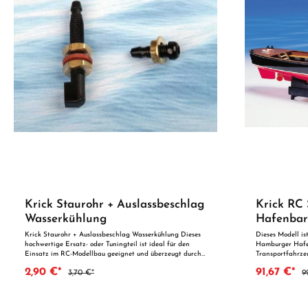
Krick Staurohr + Auslassbeschlag
Krick RC 
Wasserkühlung
Hafenbar
Krick Staurohr + Auslassbeschlag Wasserkühlung Dieses
Dieses Modell is
hochwertige Ersatz- oder Tuningteil ist ideal für den
Hamburger Hafenb
Einsatz im RC-Modellbau geeignet und überzeugt durch
Transportfahrzeu
präzise Fertigung und zuverlässige Qualität. Dank der
kennt wohl nahe
2,90 €*
91,67 €*
3,70 €*
9
perfekten Passgenauigkeit ist es optimal als Ersatzteil
Barkassen, die 
oder zur technischen Optimierung geeignet. Vorteile auf
wegzudenken sin
einen Blick: Passgenaue Verarbeitung Geeignet für
Werftplänen ei
anspruchsvolle Modellbauer Ideal als Ersatz- oder
nachgebaut. Ziel