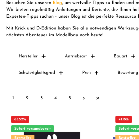
Besuchen Sie unseren
Blog
, um wertvolle Tipps zu finden und 
Wir bieten regelmäßig Anleitungen und Berichte, die Ihnen he
Experten-Tipps suchen - unser Blog ist die perfekte Ressource 
Mit Krick und D-Edition haben Sie alle notwendigen Werkzeuge
nächstes Abenteuer im Modellbau noch heute!
Hersteller
Antriebsart
Bauart
Schwierigkeitsgrad
Preis
Bewertung
1
2
3
4
5
65.52
%
41.18
%
Sofort versandbereit
Sofort vers
Bestseller
Bestseller