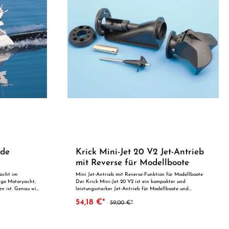
ade
Krick Mini-Jet 20 V2 Jet-Antrieb
mit Reverse für Modellboote
yacht im
Mini Jet-Antrieb mit Reverse-Funktion für Modellboote
ige Motoryacht,
Der Krick Mini-Jet 20 V2 ist ein kompakter und
en ist. Genau wie
leistungsstarker Jet-Antrieb für Modellboote und
 große und
Funktionsmodelle. Durch das innovative Jet-Prinzip wird
54,18 €*
59,00 €*
dge und ein
Wasser angesaugt und mit hohem Druck wieder
er Rumpf
ausgestoßen – so entsteht eine kraftvolle und effiziente
schnelle Fahrt.
Fortbewegung ohne klassische Schiffsschraube. Perfekt
Motor ROXXY
für flache Gewässer und präzises Manövrieren Da beim