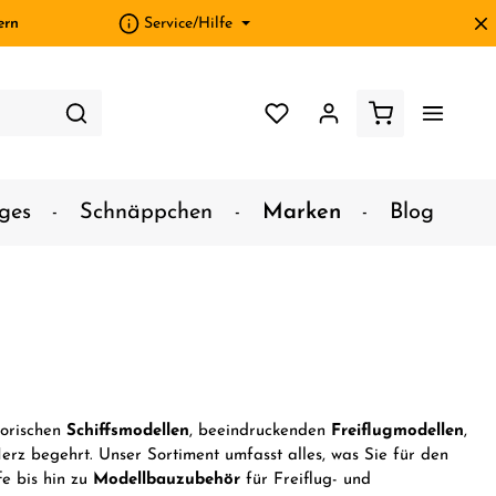
ern
Service/Hilfe
ges
Schnäppchen
Marken
Blog
torischen
Schiffsmodellen
, beeindruckenden
Freiflugmodellen
,
Herz begehrt. Unser Sortiment umfasst alles, was Sie für den
e bis hin zu
Modellbauzubehör
für Freiflug- und