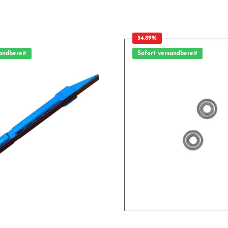
Blick: Passgenaue Verarbeitung Geeignet für
deal als Ersatz- oder
anspruchsvolle Modellbauer Ideal als Ersatz- oder
Tuningteil ACHTUNG! Nicht geeignet für Kinder unter 14
g unter unmittelbarer Aufsicht von
Jahren.Benutzung unter unmittelbarer Au
Erwachsenen.
54.89
%
andbereit
Sofort versandbereit