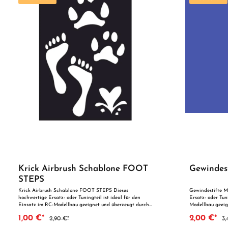
Krick Airbrush Schablone FOOT
Gewindes
STEPS
Krick Airbrush Schablone FOOT STEPS Dieses
Gewindestifte M
hochwertige Ersatz- oder Tuningteil ist ideal für den
Ersatz- oder Tun
Einsatz im RC-Modellbau geeignet und überzeugt durch
Modellbau geeig
präzise Fertigung und zuverlässige Qualität. Dank der
Fertigung und zu
1,00 €*
2,00 €*
2,90 €*
3,
perfekten Passgenauigkeit ist es optimal als Ersatzteil
Passgenauigkeit 
oder zur technischen Optimierung geeignet. Vorteile auf
technischen Opti