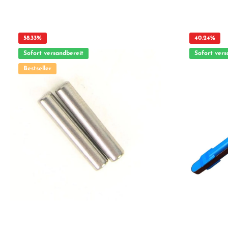
einen Blick: Passgenaue Verarbeitung Geeignet für
Blick: Passgenaue Verarbeitung Geeignet für
anspruchsvolle Modellbauer Ideal als Ersatz- oder
anspruchsvolle Modellbauer I
Tuningteil ACHTUNG! Nicht geeignet für Kinder unter 14
Tuningteil ACHTUNG! Nicht geeignet für Kinder unter 14
Jahren.Benutzung unter unmittelbarer Aufsicht von
Jahren.Benutzun
Erwachsenen.
Erwachsenen.
58.33
%
40.24
%
Sofort versandbereit
Sofort vers
Bestseller