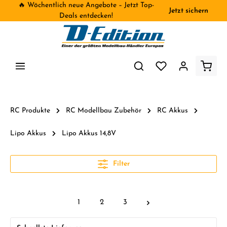
🔥 Wöchentlich neue Angebote – Jetzt Top-
Jetzt sichern
inhalt springen
Deals entdecken!
RC Produkte
RC Modellbau Zubehör
RC Akkus
Lipo Akkus
Lipo Akkus 14,8V
Filter
1
2
3