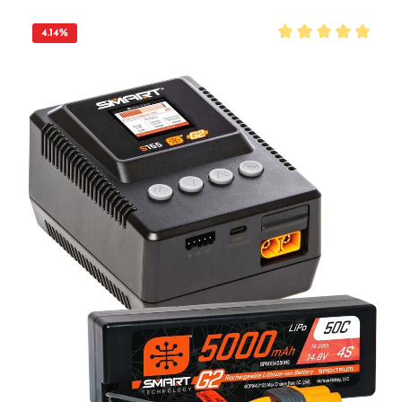
Features: ·2x100W Ladeleistung für schnelles Aufladen von zwei Akkus gleichzeitig
oder bis zu 200W bei Verwendung eines einzelnen Kanals. ·Lädt & balanciert
Smart G2-Akkus über einfache IC3®- oder IC5®-Anschlüsse - kein separates
4.14
%
Balancerkabel erforderlich. ·Lädt 6S LiPo, LiFe, Li-Ion, LiHV Akkus und 1-16S
NiMH/NiCd Akkus - flexibel für verschiedene Fahrzeugtypen. ·Intuitive Farb-LCD-
Durchschnittliche B
Oberfläche für eine benutzerfreundliche Bedienung mit klaren Menüs, Symbolen
und Navigationstools. ·Automatische Akkuerkennung - erkennt Akkuparameter und
beginnt mit dem sicheren Laden. ·Integrierter Mikrochip speichert spezifische
Akku-Parameter für eine noch präzisere Ladeleistung. Im Lieferumfang enthalten:
·Spektrum S2100 G2 2x100W AC Smart Charger ·Zwei 14.8V 5000mAh 4S 100C
Smart G2 Hardcase LiPo Akkus mit IC5 Anschluss Produktbeschreibung: Das
Spektrum Smart Powerstage 6S Bundle kombiniert innovative Lade- und
Akkutechnologie für höchste Leistung und einfache Handhabung. Der Spektrum
S2100 G2 2x100W AC Smart Charger lädt bis zu zwei Akkus gleichzeitig oder
liefert 200W Leistung, um den Ladevorgang zu beschleunigen. Das intuitive Farb-
LCD-Display und die Auto-Charge-Funktion sorgen für eine benutzerfreundliche
Erfahrung, bei der das Gerät automatisch erkennt, welcher Akku angeschlossen
wurde und die optimalen Ladeparameter einstellt. Dank der Smart G2
Technologie entfallen komplizierte Balancer-Kabel, da die Akkus über die IC3®
oder IC5® Anschlüsse direkt geladen und balanciert werden. Die Spektrum 14.8V
5000mAh 4S 100C LiPo Akkus bieten eine hohe Dauerentladungskapazität und
gewährleisten eine langanhaltende, zuverlässige Leistung. Warum Spektrum
Smart Powerstage 8S Bundle? ·Schnelles Laden: Mit bis zu 100W Ladeleistung pro
Kanal ist das Aufladen deiner Akkus schneller als je zuvor. ·Lange Akkulaufzeit:
Die hohe Entladerate und die Smart G2 Technologie maximieren die Lebensdauer
deiner Akkus. ·Benutzerfreundlich: Einfache Handhabung mit innovativer
Technologie, die das Modellbauerlebnis erheblich verbessert. Vertrauen Sie auf die
neueste Technologie von Spektrum, um Ihre RC-Fahrzeuge mit Energie zu
versorgen und das ultimative Modellbau-Erlebnis zu genießen! ACHTUNG
Benutzung unter unmittelbarer Aufsicht von Erwachsenen. Nicht für Kinder unter
14 Jahren geeignet.