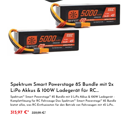
Spektrum Smart Powerstage 8S Bundle mit 2x
LiPo Akkus & 100W Ladegerät für RC
Fahrzeuge
Spektrum™ Smart Powerstage™ 8S Bundle mit 2 LiPo Akkus & 100W Ladegerät -
Komplettlösung für RC Fahrzeuge Das Spektrum™ Smart Powerstage™ 8S Bundle
bietet alles, was RC-Enthusiasten für den Betrieb von Fahrzeugen mit 4S LiPo
Akkus benötigen. Mit der fortschrittlichen Smart G2 Technologie und der
315,97 €*
359,99 €*
benutzerfreundlichen Handhabung, ist dieses Komplettpaket ideal für Anfänger
sowie erfahrene Modellbauer. Es umfasst das Spektrum S2100 G2 2x100W AC
Smart Charger und zwei leistungsstarke 14.8V 5000mAh 4S 100C Smart G2
Hardcase LiPo Akkus, die eine hohe Leistung und Langlebigkeit garantieren. Key