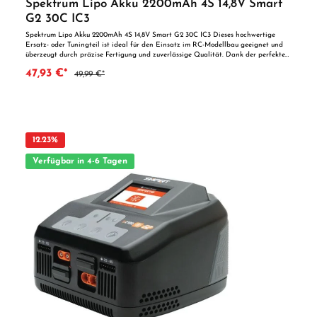
Spektrum Lipo Akku 2200mAh 4S 14,8V Smart
G2 30C IC3
Spektrum Lipo Akku 2200mAh 4S 14,8V Smart G2 30C IC3 Dieses hochwertige
Ersatz- oder Tuningteil ist ideal für den Einsatz im RC-Modellbau geeignet und
überzeugt durch präzise Fertigung und zuverlässige Qualität. Dank der perfekten
Passgenauigkeit ist es optimal als Ersatzteil oder zur technischen Optimierung
47,93 €*
49,99 €*
geeignet. Vorteile auf einen Blick: Passgenaue Verarbeitung Geeignet für
anspruchsvolle Modellbauer Ideal als Ersatz- oder Tuningteil ACHTUNG! Nicht
geeignet für Kinder unter 14 Jahren.Benutzung unter unmittelbarer Aufsicht von
Erwachsenen.
12.23
%
Verfügbar in 4-6 Tagen