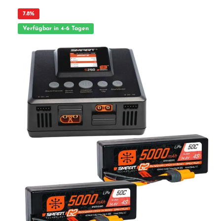
Dauerlast verbindet Performance und Langlebigkeit – ideal für knackige
Steigflüge und präzise Manöver. Technische Daten Spannung: 14.8 V (4S)
7.8
%
Kapazität: 450 mAh C-Rate (Dauer): 30C Stecker: IC2 Balancer: JST-XH Max.
Laderate: bis 5C Länge: 29 mm (Herstellerangabe) Lieferumfang 1× Spektrum
Verfügbar in 4-6 Tagen
450mAh 4S 14.8V 30C LiPo Battery (IC2) Erforderliches Zubehör LiPo-Ladegerät
mit IC2-Ladekabel/Adapter LiPo-Sicherheitstasche für Lagerung & Transport
Optional: Spannungswarner/Telemetrie zur Zellüberwachung ACHTUNG! Nicht
geeignet für Kinder unter 14 Jahren. Benutzung unter unmittelbarer Aufsicht von
Erwachsenen. Hinweis: Dieser Akku verfügt nicht über Spektrum Smart-
Technologie.