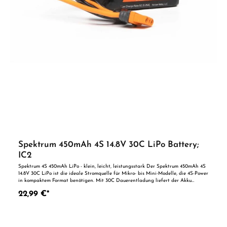
Spektrum 450mAh 4S 14.8V 30C LiPo Battery;
IC2
Spektrum 4S 450mAh LiPo - klein, leicht, leistungsstark Der Spektrum 450mAh 4S
14.8V 30C LiPo ist die ideale Stromquelle für Mikro- bis Mini-Modelle, die 4S-Power
in kompaktem Format benötigen. Mit 30C Dauerentladung liefert der Akku
zuverlässige Leistung und bleibt dank Metalllegierungs-Außenschicht formstabil
22,99 €*
und thermisch robust. Für Micro- und Flat-Foam-Airplanes & Helis Die kompakte
Bauform passt perfekt in viele Mikro-/Flachschaum-Flugzeuge und kleine
Helikopter mit 4S-Antrieb. Der IC2-Stecker ist werkseitig montiert; ein JST-XH
Balanceranschluss sorgt für breite Ladegeräte-Kompatibilität. Schnell wieder in
der Luft Mit bis zu 5C Ladeleistung ist der Akku zügig ladebereit. Die 30C