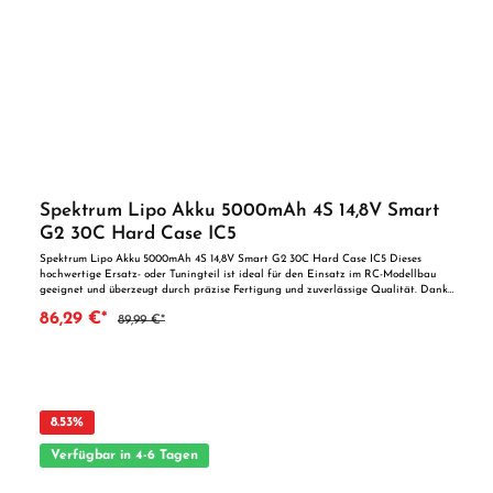
Spektrum Lipo Akku 5000mAh 4S 14,8V Smart
G2 30C Hard Case IC5
Spektrum Lipo Akku 5000mAh 4S 14,8V Smart G2 30C Hard Case IC5 Dieses
hochwertige Ersatz- oder Tuningteil ist ideal für den Einsatz im RC-Modellbau
geeignet und überzeugt durch präzise Fertigung und zuverlässige Qualität. Dank
der perfekten Passgenauigkeit ist es optimal als Ersatzteil oder zur technischen
86,29 €*
89,99 €*
Optimierung geeignet. Vorteile auf einen Blick: Passgenaue Verarbeitung
Geeignet für anspruchsvolle Modellbauer Ideal als Ersatz- oder Tuningteil
ACHTUNG! Nicht geeignet für Kinder unter 14 Jahren.Benutzung unter
unmittelbarer Aufsicht von Erwachsenen.
8.53
%
Verfügbar in 4-6 Tagen