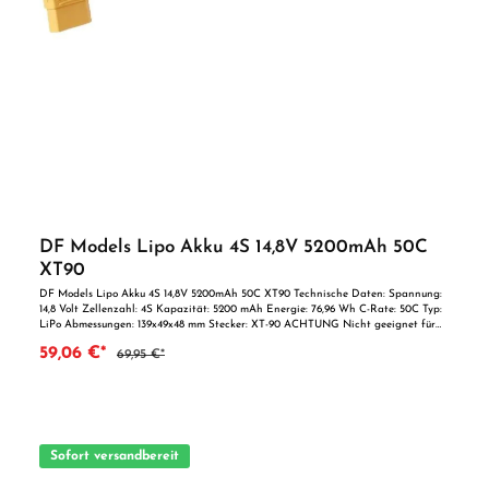
DF Models Lipo Akku 4S 14,8V 5200mAh 50C
XT90
DF Models Lipo Akku 4S 14,8V 5200mAh 50C XT90 Technische Daten: Spannung:
14,8 Volt Zellenzahl: 4S Kapazität: 5200 mAh Energie: 76,96 Wh C-Rate: 50C Typ:
LiPo Abmessungen: 139x49x48 mm Stecker: XT-90 ACHTUNG Nicht geeignet für
Kinder unter 14 Jahren. Benutzung unter Aufsicht von Erwachsenen.
59,06 €*
69,95 €*
Sofort versandbereit