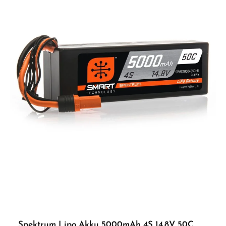
Technologie: Intelligent, programmierbar Anwendung: Oberflächen-Basher (1:8 /
1:6 u. ä.), Zellkonfiguration: flach Schutz/Updates: Ladeschutzschaltung; Software-
Updates möglich Lieferumfang 1× 14.8 V 6800 mAh 4S 120C Smart G2 Pro Basher
LiPo mit IC5 Anschluss 1× Bedienungsanleitung Erforderliches Zubehör Spektrum™
Smart-Ladegerät (IC5 kompatibel) Fahrzeug mit passendem 4S-Akkuschacht
Optional: LiPo-Safe-Bag Mehr Schub, mehr Konstanz, mehr Laufzeit – die Pro
Basher-Serie liefert genau die Power, die du fürs harte Bashing brauchst.
ACHTUNG! Benutzung unter unmittelbarer Aufsicht von Erwachsenen. Achtung!
Erstickungsgefahr durch verschluckbare Kleinteile!
Spektrum Lipo Akku 5000mAh 4S 14.8V 50C