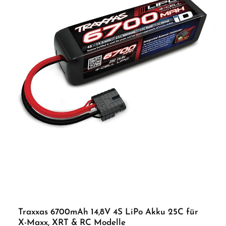
Hochleistungsakku mit 50C Entladestrom und robuster Hülle Ideal für 4S-
Fahrzeuge und Smart-Ladegeräte Lieferumfang: 1x S155 G2 1x55W AC Smart
Charger (SPMXC2050I) 1x 5000mAh 4S 14,8V Smart G2 LiPo 50C Akku mit IC5-
Anschluss (SPMX54S50H5) ACHTUNG! Nicht geeignet für Kinder unter 14
Jahren.Benutzung unter unmittelbarer Aufsicht von Erwachsenen.
Traxxas 6700mAh 14,8V 4S LiPo Akku 25C für
X-Maxx, XRT & RC Modelle