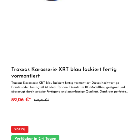
Traxxas Karosserie XRT blau lackiert fertig
vormontiert
Traxxas Karosserie XRT blau lackiert fertig vormontiert Dieses hochwertige
Ersatz- oder Tuningteil ist ideal für den Einsatz im RC-Modellbau geeignet und
überzeugt durch präzise Fertigung und zuverlässige Qualität. Dank der perfekten
Passgenauigkeit ist es optimal als Ersatzteil oder zur technischen Optimierung
82,06 €*
132,95 €*
geeignet. Vorteile auf einen Blick: Passgenaue Verarbeitung Geeignet für
anspruchsvolle Modellbauer Ideal als Ersatz- oder Tuningteil ACHTUNG! Nicht
geeignet für Kinder unter 14 Jahren.Benutzung unter unmittelbarer Aufsicht von
Erwachsenen.
28.15
%
Verfügbar in 2-4 Tagen