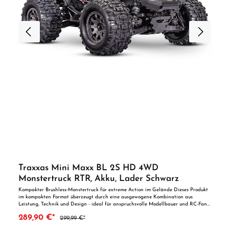
Traxxas Mini Maxx BL 2S HD 4WD
Monstertruck RTR, Akku, Lader Schwarz
Kompakter Brushless-Monstertruck für extreme Action im Gelände Dieses Produkt
im kompakten Format überzeugt durch eine ausgewogene Kombination aus
Leistung, Technik und Design - ideal für anspruchsvolle Modellbauer und RC-Fans.
Der Traxxas Mini-Maxx in der Farbe Schwarz bringt die Leistung eines großen
289,90 €*
299,99 €*
Monstertrucks in ein handliches Format. Mit dem kraftvollen BL-2s Brushless-
Antrieb erreicht das Modell bis zu 50 km/h - perfekt für rasante Fahrten auf