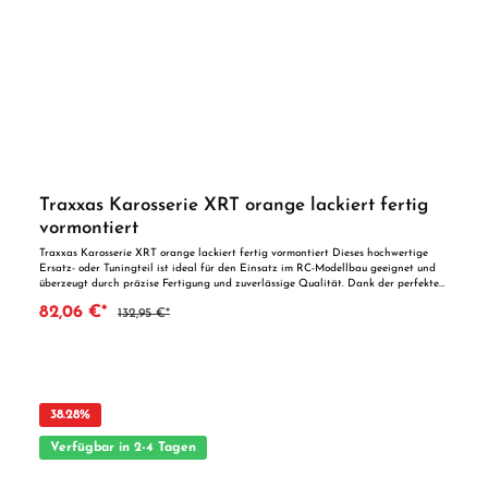
Traxxas Karosserie XRT orange lackiert fertig
vormontiert
Traxxas Karosserie XRT orange lackiert fertig vormontiert Dieses hochwertige
Ersatz- oder Tuningteil ist ideal für den Einsatz im RC-Modellbau geeignet und
überzeugt durch präzise Fertigung und zuverlässige Qualität. Dank der perfekten
Passgenauigkeit ist es optimal als Ersatzteil oder zur technischen Optimierung
82,06 €*
132,95 €*
geeignet. Vorteile auf einen Blick: Passgenaue Verarbeitung Geeignet für
anspruchsvolle Modellbauer Ideal als Ersatz- oder Tuningteil ACHTUNG! Nicht
geeignet für Kinder unter 14 Jahren.Benutzung unter unmittelbarer Aufsicht von
Erwachsenen.
38.28
%
Verfügbar in 2-4 Tagen