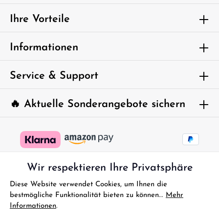
Ich habe die
Datenschutzbestimmungen
zur Kenntnis
genommen und die
AGB
gelesen und bin mit ihnen
Ihre Vorteile
einverstanden.
Um weiterzugehen, geben Sie die oben
Informationen
abgebildeten Zeichen ein*
Service & Support
🔥 Aktuelle Sonderangebote sichern
Wir respektieren Ihre Privatsphäre
Diese Website verwendet Cookies, um Ihnen die
bestmögliche Funktionalität bieten zu können...
Mehr
Informationen
.
* Alle Preise inkl. gesetzl. Mehrwertsteuer zzgl.
Versandkosten
und