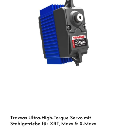
Feinmechanik-Werkzeug (Kreuzschlitz, Spitzzange) Mittelfeste
Schraubensicherung Silikonfett für Getriebe (optional, dünn) ACHTUNG!
Benutzung unter unmittelbarer Aufsicht von Erwachsenen. Nicht für Kinder unter
14 Jahren geeignet.
Traxxas Ultra-High-Torque Servo mit
Stahlgetriebe für XRT, Maxx & X-Maxx