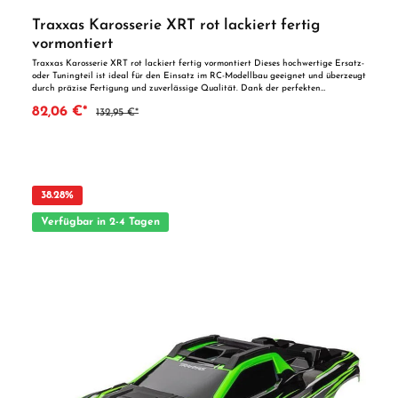
Traxxas Karosserie XRT rot lackiert fertig
vormontiert
Traxxas Karosserie XRT rot lackiert fertig vormontiert Dieses hochwertige Ersatz-
oder Tuningteil ist ideal für den Einsatz im RC-Modellbau geeignet und überzeugt
durch präzise Fertigung und zuverlässige Qualität. Dank der perfekten
Passgenauigkeit ist es optimal als Ersatzteil oder zur technischen Optimierung
82,06 €*
132,95 €*
geeignet. Vorteile auf einen Blick: Passgenaue Verarbeitung Geeignet für
anspruchsvolle Modellbauer Ideal als Ersatz- oder Tuningteil ACHTUNG! Nicht
geeignet für Kinder unter 14 Jahren.Benutzung unter unmittelbarer Aufsicht von
Erwachsenen.
38.28
%
Verfügbar in 2-4 Tagen