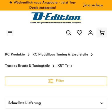
🔥 Wöchentlich neue Angebote – Jetzt Top-
Jetzt sichern
inhalt springen
Deals entdecken!
RC Produkte
RC Modellbau Tuning & Ersatzteile
Traxxas Ersatz & Tuningteile
XRT Teile
Filter