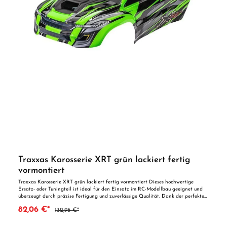
Traxxas Karosserie XRT grün lackiert fertig
vormontiert
Traxxas Karosserie XRT grün lackiert fertig vormontiert Dieses hochwertige
Ersatz- oder Tuningteil ist ideal für den Einsatz im RC-Modellbau geeignet und
überzeugt durch präzise Fertigung und zuverlässige Qualität. Dank der perfekten
Passgenauigkeit ist es optimal als Ersatzteil oder zur technischen Optimierung
82,06 €*
132,95 €*
geeignet. Vorteile auf einen Blick: Passgenaue Verarbeitung Geeignet für
anspruchsvolle Modellbauer Ideal als Ersatz- oder Tuningteil ACHTUNG! Nicht
geeignet für Kinder unter 14 Jahren.Benutzung unter unmittelbarer Aufsicht von