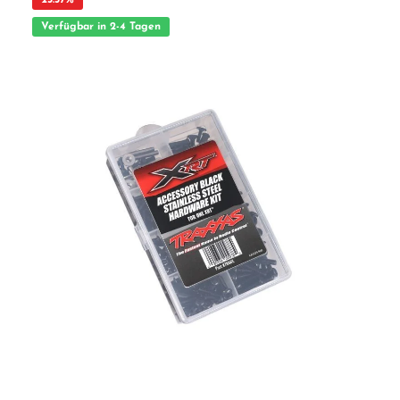
Saver Feder Stahl-Lenkstange Erforderliches Zubehör Maxx® Servo-Mount für
Einbau in kompatible Fahrzeuge Kompatible Modelle Traxxas Maxx Traxxas Maxx
Verfügbar in 2-4 Tagen
Slash Traxxas Pro Scale Sand Car Traxxas X-Maxx Traxxas XRT ACHTUNG!
Nicht für Kinder unter 14 Jahren geeignet. Benutzung nur unter unmittelbarer
Aufsicht von Erwachsenen.