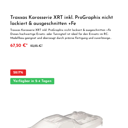
Traxxas Karosserie XRT inkl. ProGraphix nicht
lackiert & ausgeschnitten +Fe
Traxxas Karosserie XRT inkl. ProGraphix nicht lackiert & ausgeschnitten +Fe
Dieses hochwertige Ersatz- oder Tuningteil ist ideal für den Einsatz im RC-
Modellbau geeignet und überzeugt durch präzise Fertigung und zuverlässige
Qualität. Dank der perfekten Passgenauigkeit ist es optimal als Ersatzteil oder
67,50 €*
93,95 €*
zur technischen Optimierung geeignet. Vorteile auf einen Blick: Passgenaue
Verarbeitung Geeignet für anspruchsvolle Modellbauer Ideal als Ersatz- oder
Tuningteil ACHTUNG! Nicht geeignet für Kinder unter 14 Jahren.Benutzung unter
unmittelbarer Aufsicht von Erwachsenen.
28.17
%
Verfügbar in 2-4 Tagen