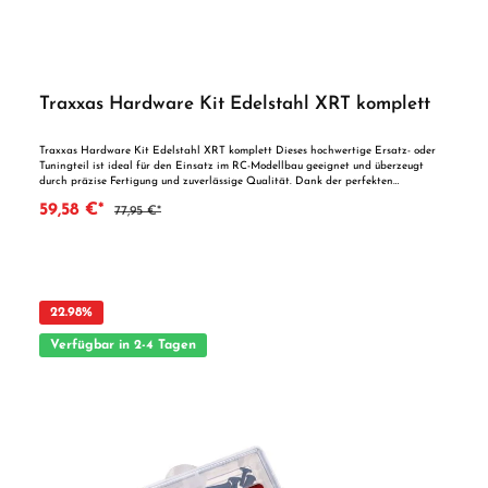
Traxxas Hardware Kit Edelstahl XRT komplett
Traxxas Hardware Kit Edelstahl XRT komplett Dieses hochwertige Ersatz- oder
Tuningteil ist ideal für den Einsatz im RC-Modellbau geeignet und überzeugt
durch präzise Fertigung und zuverlässige Qualität. Dank der perfekten
Passgenauigkeit ist es optimal als Ersatzteil oder zur technischen Optimierung
59,58 €*
77,95 €*
geeignet. Vorteile auf einen Blick: Passgenaue Verarbeitung Geeignet für
anspruchsvolle Modellbauer Ideal als Ersatz- oder Tuningteil ACHTUNG! Nicht
geeignet für Kinder unter 14 Jahren.Benutzung unter unmittelbarer Aufsicht von
Erwachsenen.
22.98
%
Verfügbar in 2-4 Tagen