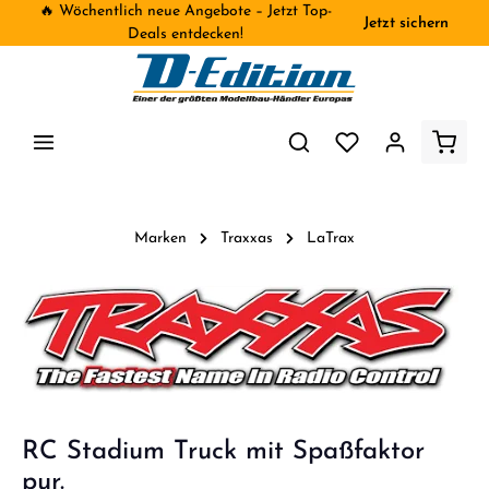
🔥 Wöchentlich neue Angebote – Jetzt Top-
Jetzt sichern
inhalt springen
Deals entdecken!
Marken
Traxxas
LaTrax
RC Stadium Truck mit Spaßfaktor
pur.