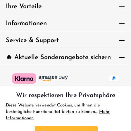
genommen und die
AGB
gelesen und bin mit ihnen
Ihre Vorteile
einverstanden.
Um weiterzugehen, geben Sie die oben
Informationen
abgebildeten Zeichen ein*
Service & Support
🔥 Aktuelle Sonderangebote sichern
Wir respektieren Ihre Privatsphäre
Diese Website verwendet Cookies, um Ihnen die
bestmögliche Funktionalität bieten zu können...
Mehr
Informationen
.
* Alle Preise inkl. gesetzl. Mehrwertsteuer zzgl.
Versandkosten
und