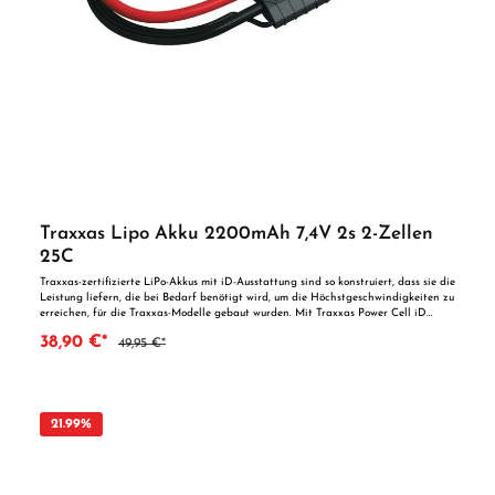
Traxxas Lipo Akku 2200mAh 7,4V 2s 2-Zellen
25C
Traxxas-zertifizierte LiPo-Akkus mit iD-Ausstattung sind so konstruiert, dass sie die
Leistung liefern, die bei Bedarf benötigt wird, um die Höchstgeschwindigkeiten zu
erreichen, für die Traxxas-Modelle gebaut wurden. Mit Traxxas Power Cell iD
ausgestattete LiPo-Akkus wurden speziell für Traxxas-Modelle entwickelt und
38,90 €*
49,95 €*
maximieren ihr volles Leistungspotenzial. Nur Traxxas bietet Ihnen mehr von dem,
was Sie am meisten wollen: einfache Installation, ein hervorragender Preis und
die höchste verfügbare Geschwindigkeit und Laufzeit. Technische Daten: Type:
LiPo Kapazität: 2200 mAh Spannung: 7.4 Volt C-Rate: 25 Länge: 88mm Höhe:
20mm Breite: 35mm Stecksystem: Traxxas iD-Stecker Wichtige
Sicherheitshinweise: Achtung! Erstickungsgefahr durch Verschluckbare Kleinteile!
21.99
%
Altersempfehlung ab 14 Jahre!