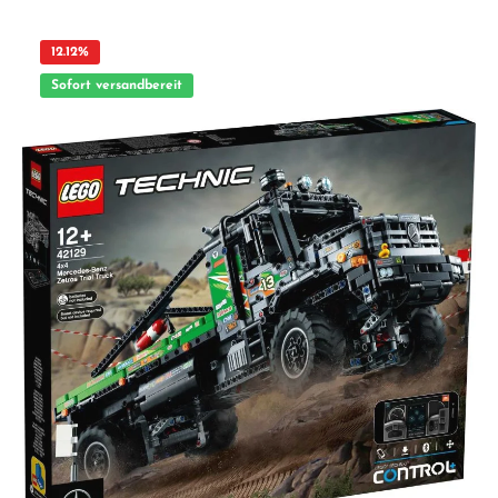
Pennyworth, Ferien Batgirl, Doctor Phosphorus, Clock King, Meerjungfrau Batman,
Killer Moth, Jor-El, General Zod, Apache Chief, Bat-Merch Batgirl, Hugo Strange,
Disco Alfred Pennyworth, Black Canary, Black Vulcan, Wonder Twin Zan und
12.12
%
Wonder Twin Jayna. Highlights 20 exklusive LEGO® Minifiguren aus THE LEGO
BATMAN MOVIE Serie 2 Jede Tüte enthält 1 Figur + mind. 1 Zubehörelement +
Sofort versandbereit
Sammlerbroschüre Mit bedruckter Stellplatte mit Batman-Logo (neu ab 2018)
Kompatibel mit allen LEGO® Bausets – ideal zum Sammeln & Tauschen Original
LEGO® Qualität – robust, passgenau und langlebig Lieferumfang 1 x versiegelte
LEGO® Überraschungstüte mit 1 zufälligen Figur (Serie 2) Hinweis: Keine
Vorauswahl möglich. Jede Tüte enthält genau 1 zufällige Figur. Bei
Mehrfachkäufen können Duplikate vorkommen. Technische Angaben
Altersempfehlung: ab 5 Jahren Serie: LEGO® Minifigures – THE LEGO BATMAN
MOVIE Serie 2 ACHTUNG! Erstickungsgefahr. Verschluckbare Kleinteile. Nicht
geeignet für Kinder unter 3 Jahren.