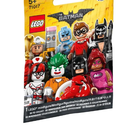
zu entdecken, die Fans jeden Alters begeistern. Zum Produkt: - AT-TE Walker
(75337): Diese LEGO® Star Wars™ Version des AT-TE Walkers aus Star Wars: Die
Rache der Sith ist ein detailgetreues Bauspielzeug, mit dem Kinder die Schlacht
von Utapau nachstellen können - 5 LEGO® Minifiguren und 3 LEGO Droiden:
Kommandant Cody, ein Klon-Kanonier und 3 Klonsoldaten des 212.
Angriffsbataillons sowie 3 Kampfdroiden und ein baubarer Zwergspinnendroide -
Zum Spielen gedacht: Der AT-TE verfügt über bewegliche Beine und einen
ausziehbaren Griff. An dem Griff kann man das Modell aufheben und
transportieren. Das Cockpit lässt sich abnehmen, und die 2 Kabinen für die
Klonsoldaten sind gut zugänglich - Spielfunktionen: Die schwere Blaster-Kanone
mit 2 Shootern lässt sich um 360 Grad drehen und hochschwenken und verfügt
über einen Sitz für den Klon-Kanonier. Auch 6 weitere Blaster-Kanonen und 2
Thermaldetonatoren sind enthalten - Geschenkidee für Kinder ab 9 Jahren:
Dieses 1.082-teilige Bau- und Spielset ist ein tolles Geburtstags- oder
Weihnachtsgeschenk für jeden Fan von Star Wars: Die Rache der Sith sowie für
Sammler der LEGO® Star Wars™ Sets - Gemeinsames Bauvergnügen: Kinder
können den AT-TE Walker auch zusammen mit ihren Freunden, Geschwistern oder
Eltern bauen. Das Modell ist 19 cm hoch, 44 cm lang und 24 cm breit - Bauprojekt
mit App-Unterstützung: Neben der beiliegenden Schritt-für-Schritt-Bildanleitung
ist in der LEGO® Building Instructions App auch eine digitale Anleitung mit
interaktiven Ansichtsfunktionen verfügbar - Vergnügen für Fans jeden Alters:
LEGO® Star Wars™ Bausets lassen Kinder und erwachsene Fans ihre
Lieblingsfilmszenen nachstellen, originelle eigene Abenteuer darstellen oder die
gebauten Modelle einfach nur ausstellen - Garantierte Qualität: LEGO® Steine
und Teile erfüllen strenge Qualitätsstandards, damit sie kompatibel sind und sich
zu robusten Modellen zusammenstecken lassen - Sicherheit hat Vorrang: LEGO®
Elemente werden gründlich geprüft, damit sie strengsten globalen
Sicherheitsstandards entsprechen Hinweis: Altersempfehlung: ab 9+ Jahren Teile:
1082 Sicherheitshinweis: ACHTUNG! Erstickungsgefahr. Verschluckbare Kleinteile.
Vorteile auf einen Blick: Durchdachte Konstruktion und hochwertige Verarbeitung
Kompatibel mit gängigen Modellbausystemen Ideal für Einsteiger und erfahrene
Modellbauer ACHTUNG! Benutzung unter unmittelbarer Aufsicht von