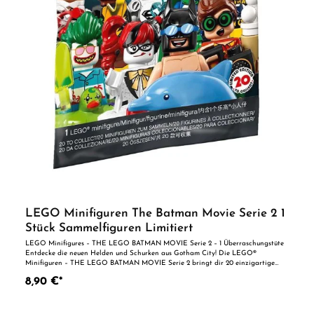
LEGO Minifiguren The Batman Movie Serie 2 1
Stück Sammelfiguren Limitiert
LEGO Minifigures – THE LEGO BATMAN MOVIE Serie 2 – 1 Überraschungstüte
Entdecke die neuen Helden und Schurken aus Gotham City! Die LEGO®
Minifiguren – THE LEGO BATMAN MOVIE Serie 2 bringt dir 20 einzigartige
Charaktere als detailreiche Sammelfiguren. Jede Überraschungstüte enthält
8,90 €*
genau 1 zufällige Figur samt Zubehör, Sammlerbroschüre und Stellplatte mit
Batman-Logo. Neue Helden & Bösewichte Mit dieser limitierten Serie kannst du
dein LEGO DC-Universum erweitern. Enthalten sind Figuren wie Badehosen
Batman, Ferien Robin, Ferien Joker, Disco Harley Quinn, Ferien Alfred