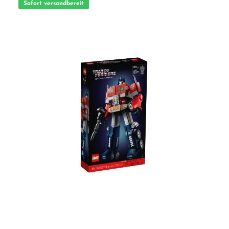
Sofort versandbereit
als Minifiguren ebenso enthalten wie Oscar der Griesgram und Bibo als weitere
Figuren, um ein fantasievolles Spielerlebnis zu ermöglichen. Wunderbare
Geschenkidee Dieser Modellbausatz gehört zu einer Reihe von LEGO® Bausets,
die Erwachsenen Entspannung bei einem kreativen Modellbauprojekt bieten
sollen. Außerdem ist er ein tolles Geschenk für Sie selbst und Ihre Familie
beziehungsweise für einen anderen besonders geschätzten LEGO® Fan oder
Modellbauer. Highlights: - Während Sie das LEGO® Ideas Modell „123 Sesame
Street“ (21324) des legendären Eckhauses mit „Hooper‘s Store“ bauen und dann als
spektakuläres Schaustück präsentieren, können Sie wunderbar in Erinnerungen
schwelgen. - Das Set enthält Elmo, Krümelmonster und Ernie und Bert als
Minifiguren sowie Oscar den Griesgram und Bibo als weitere Figuren. Weitere
enthaltene Figuren sind Slimey the Worm, Dorothy the Goldfish, Radar the Teddy
Bear und Rubber Ducky. - Das Modell des Eckhauses „123 Sesame Street“ besteht
aus Elmos Zimmer und der Wohnung von Ernie und Bert mit Ernies Badewanne
und dem legendären Porträt der beiden. Unzählige weitere authentische Details
und Zubehörelemente werden die Fans ebenfalls begeistern. - Zur
kultverdächtigen Straßenecke „123 Sesame Street“ gehören dann noch „Hooper‘s
Store“, Bibos Nest und Oscars Mülltonne. All das und die 1.367 Teile machen das
Bauset zu einem tollen Modellbauprojekt - auch für die ganze Familie. - Das
Modell ist 24 cm hoch, 36,2 cm breit und 21 cm tief. Das spektakuläre Schaustück
für Ihre Wohnung ist auch ein tolles LEGO® Geschenk für jeden Fan der
Sesamstraße und alle begeisterten Modellbauer, denen Sie eine Freude machen
möchten. - Träger der Sesame Street ist Sesame Workshop, eine gemeinnützige
Organisation, die sich auf die Fahnen geschrieben hat, Kinder zu klügeren,
stärkeren und gütigeren Menschen heranwachsen zu lassen. - Eine verständliche
Bauanleitung ermöglicht sogar LEGO® Neulingen ein ebenso selbstbewusstes wie
vergnügliches Bauerlebnis. Ebenfalls enthalten ist eine illustrierte Broschüre, die
unter anderem Wissenswertes über die Geschichte der Sesamstraße und den
Fandesigner des Sets preisgibt. - Dieses LEGO® Ideas Set für Erwachsene gehört
zu einer Reihe von inspirierenden Baumodellen für anspruchsvolle Modellbauer
wie Sie, die nach unterhaltsamen und kreativen Aktivitäten suchen, um den
Mühlen des Alltags zu entfliehen und sich sinnvoll zu beschäftigen. - LEGO®