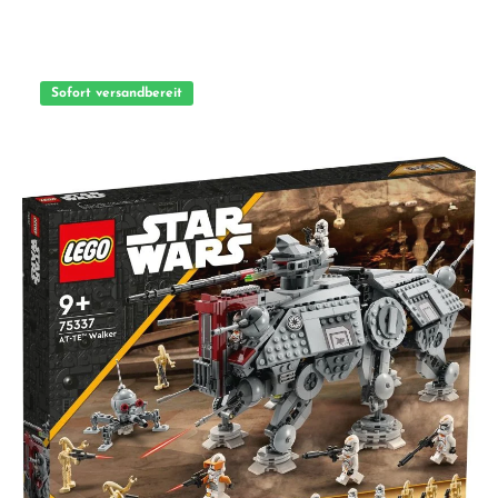
selbst und bilde die Green Hill Zone mit all ihren authentischen Details nach:
Palme, Loopingbrücke, TV-Bildschirme, Dr. Eggmans Eiermobil und Sprungfeder
für Überschallsprünge. Legendäre Charaktere Ordne die einzelnen Elemente
ganz nach deinem Gusto an und erwecke dein Level dann mit der Minifigur Sonic
the Hedgehog und den Charakteren Dr. Eggman, Moto Bug und Crabmeat zum
Leben. Auch eine Schritt-für-Schritt-Anleitung liegt bei. Und genau wie im
Sofort versandbereit
Videospiel sammelst du auch hier immer mehr Chaos-Smaragde, je weiter du
kommst. Eine Stellplatte für die 7 Smaragde und Sonic the Hedgehog vollendet
den farbenfrohen Hingucker. Einfach ein tolles Erinnerungsstück für dich selbst
und jeden Fan. Unzählige Möglichkeiten LEGO Sets für Erwachsene lassen dich
abschalten und detailgetreue Modelle bauen, die wahre Ikonen aus der
Videospiel-, Reise- oder Sportwelt sowie aus Geschichte, Wissenschaft, Technologie
und Entertainment würdigen. Zum Produkt: - Bilde die Green Hill Zone mit
LEGO® Steinen nach: Das LEGO Ideas Modell (21331) eines Levels aus einem
zeitlosen Videospielklassiker lässt dich die Magie von Sonic the Hedgehog™
wiederentdecken - Legendäre Charaktere: Die LEGO® Minifigur Sonic the
Hedgehog™ sowie weitere Figuren aus LEGO Steinen - Dr. Eggman mit seinem
baubaren Eiermobil, Moto Bug mit 2 wählbaren Gesichtern und Crabmeat -
Authentische Hindernisse und Details: Baue eine Palme, einen Brückenlooping,
eine Sprungfeder (mit Hebel) für Überschallsprünge sowie 7 Ringe und 2 TV-
Geräte mit 5 Bildschirmen und 5 auswählbaren Aufklebern - Sammle genau wie im
Videospiel Chaos-Smaragde: Verdiene dir einen Smaragd für jedes fertige Modell
und steck alle 7 Juwelen dann zusammen mit Sonic auf die Stellplatte -
Geschenkidee für Fans: Dieses LEGO® Modell aus 1.125 Teilen ist ein wunderbares
Geburtstags- oder Weihnachtsgeschenk für Millennials, denn es lässt die Fans von
Sonic the Hedgehog™ in Erinnerungen schwelgen und ganz entspannt bauen und
abschalten - Modell zum Ausstellen: Die baubare Green Hill Zone ist 17 cm hoch,
36 cm breit und 6 cm tief. Das Level kann man auch anders arrangieren und
mühelos mit anderen Sets kombinieren - Schritt-für-Schritt-Anleitung: Ein
Premium-Begleitheft liefert Wissenswertes über den Fandesigner und die LEGO®
Designer sowie eine Bildanleitung, die das Bauen erleichtert - Von LEGO® Fans
ausgewählt: Dieses Set für Erwachsene gehört zu einer ganzen Kollektion von