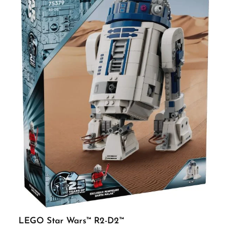
Hilfe der LEGO® Technic CONTROL+ App steuern lassen. - Der LEGO® Technic
4x4 Mercedes-Benz Zetros Offroad-Truck (42129) steckt voller authentischer
Details wie der funktionierenden Federung an allen 4 Rädern, dem detailgetreuen
Getriebe und der Differenzialsperre. - Aufkleber mit Motorsportmotiven und 2
Feuerlöscher zählen zu den realistischen Designelementen. Markiere eine
Hindernisstrecke mit den Flaggen und stell das Können des LKW in
unterschiedlichem Gelände auf die Probe. - Das tolle Set lässt Erwachsene und
Kinder ab 12 Jahren wunderbar miteinander bauen und spielen. Außerdem ist das
Modell ein tolles Spielzeug für junge LEGO® Baumeister, die sich auf ein
anspruchsvolles Bauerlebnis freuen. - Das Spielzeug-LKW ist 21 cm hoch, 48 cm
lang und 19 cm breit. - 6 AA-Batterien sind erforderlich (nicht enthalten). Die
Batteriebox lässt sich mühelos entnehmen. Das erleichtert den Batteriewechsel. -
Dieser fern- und appgesteuerte LEGO® Technic LKW wird von einem Bluetooth®-
gesteuerten Smarthub, 3 großen Motoren und einem mittleren Motor angetrieben,
die diesem Set beiliegen. - LEGO® Technic Bauspielzeuge bieten LEGO Fans, die
schon der nächsten Bauherausforderung entgegenfiebern, ein anspruchsvolles
Bauerlebnis. - LEGO® Technic Elemente entsprechen bereits seit 1958 strengen
Branchenstandards,damit sie einheitlich und kompatibel sind und sich jedes Mal
zuverlässig zusammenstecken lassen. - LEGO® Technic Elemente werden Fall-,
Hitze-, Druck- und Torsionstests unterzogen und analysiert, damit sie strenge
globale Sicherheitsstandards erfüllen. Hinweis: Altersempfehlung: ab 12+ Jahren
Teile: 2110 Sicherheitshinweis: ACHTUNG! Erstickungsgefahr. Verschluckbare
Kleinteile. Vorteile auf einen Blick: Durchdachte Konstruktion und hochwertige
Verarbeitung Kompatibel mit gängigen Modellbausystemen Ideal für Einsteiger
und erfahrene Modellbauer ACHTUNG! Benutzung unter unmittelbarer Aufsicht
von Erwachsenen
LEGO Star Wars™ R2-D2™