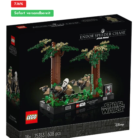
Bedruckungen & passendes Zubehör je Charakter Perfekt zum Verschenken:
7.16
%
kleines Mitbringsel ab 5 Jahren Kreativ spielen & bauen: fördert Fantasie und
Storytelling Original LEGO® Qualität seit 1958 – kompatibel & passgenau
Sofort versandbereit
Lieferumfang 1x versiegelte LEGO® Überraschungstüte (Serie 71030, Looney
Tunes™) mit 1 zufälligen Minifigur Hinweis: Keine Vorauswahl möglich. Pro Tüte
genau 1 zufällige Figur. Mehrfachkäufe können Duplikate enthalten. Technische
Angaben Altersempfehlung: ab 5 Jahren Teile: ca. 8 (je nach Figur) Serie: LEGO®
Minifigures 71030 – Looney Tunes™ ACHTUNG! Erstickungsgefahr. Verschluckbare
Kleinteile. Nicht geeignet für Kinder unter 3 Jahren.