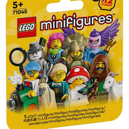
Geschenk Fördert Fantasie, Kreativität und Rollenspiel Original LEGO® Qualität
– seit 1958 kompatibel und passgenau Lieferumfang 1 x versiegelte LEGO®
Überraschungstüte (Serie 20 – 71027) mit 1 zufälligen Minifigur Hinweis: Keine
Vorauswahl möglich. Jede Tüte enthält genau 1 zufällige Figur. Bei
Mehrfachkäufen können Duplikate auftreten. Technische Angaben
Altersempfehlung: ab 5 Jahren Teile: ca. 8 (je nach Figur) Serie: LEGO®
Minifigures 71027 – Serie 20 ACHTUNG! Erstickungsgefahr. Verschluckbare
Kleinteile. Nicht geeignet für Kinder unter 3 Jahren.