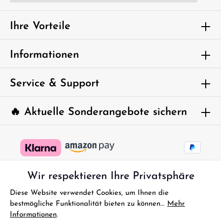
Ich habe die
Datenschutzbestimmungen
zur Kenntnis
genommen und die
AGB
gelesen und bin mit ihnen
Ihre Vorteile
einverstanden.
Um weiterzugehen, geben Sie die oben
Informationen
abgebildeten Zeichen ein*
Service & Support
🔥 Aktuelle Sonderangebote sichern
Wir respektieren Ihre Privatsphäre
Diese Website verwendet Cookies, um Ihnen die
bestmögliche Funktionalität bieten zu können...
Mehr
Informationen
.