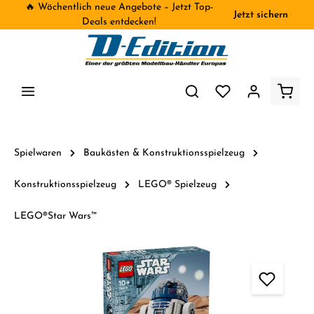
🔥 Wöchentlich neue Angebote – Jetzt Top-
Jetzt sichern
inhalt springen
Deals entdecken!
Spielwaren
Baukästen & Konstruktionsspielzeug
Konstruktionsspielzeug
LEGO® Spielzeug
LEGO®Star Wars™