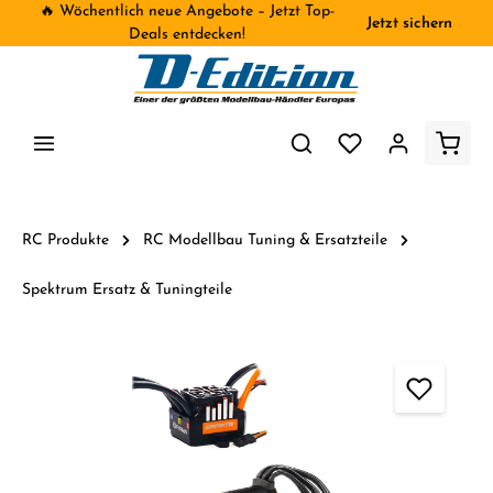
🔥 Wöchentlich neue Angebote – Jetzt Top-
Jetzt sichern
inhalt springen
Deals entdecken!
RC Produkte
RC Modellbau Tuning & Ersatzteile
Spektrum Ersatz & Tuningteile