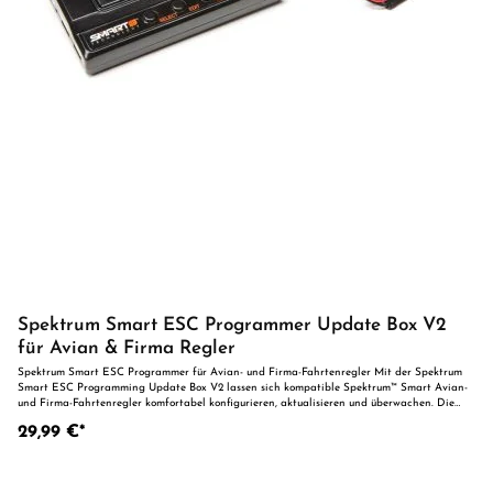
Spektrum Smart ESC Programmer Update Box V2
für Avian & Firma Regler
Spektrum Smart ESC Programmer für Avian- und Firma-Fahrtenregler Mit der Spektrum
Smart ESC Programming Update Box V2 lassen sich kompatible Spektrum™ Smart Avian-
und Firma-Fahrtenregler komfortabel konfigurieren, aktualisieren und überwachen. Die
kompakte Programmierbox ermöglicht Firmware-Updates, das Anpassen wichtiger
29,99 €*
Reglerparameter sowie das Überprüfen der Zellenspannungen von LiPo-Akkus. In
Verbindung mit der kostenlosen Spektrum SmartLink PC-Software erhalten Sie Zugriff auf
zahlreiche Einstellmöglichkeiten Ihres Smart ESC. So können Bremskraft, Timing,
Startverhalten, Unterspannungsschutz und weitere Parameter optimal an Ihr RC-Modell