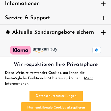
Um weiterzugehen, geben Sie die oben
Informationen
abgebildeten Zeichen ein*
Service & Support
🔥 Aktuelle Sonderangebote sichern
Wir respektieren Ihre Privatsphäre
Diese Website verwendet Cookies, um Ihnen die
bestmögliche Funktionalität bieten zu können...
Mehr
Informationen
.
* Alle Preise inkl. gesetzl. Mehrwertsteuer zzgl.
Versandkosten
und
ggf. Nachnahmegebühren, wenn nicht anders angegeben.
Datenschutzeinstellungen
FAQ - Sofort Hilfe
Kontakt
Gutscheine
Reklamationen
Nur funktionale Cookies akzeptieren
Impressum
Bestellung Widerrufen
Widerrufsbelehrung