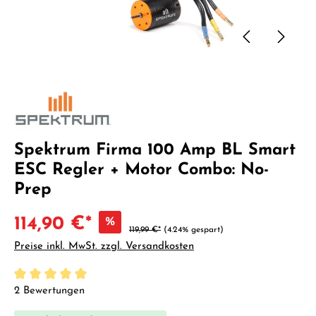
Spektrum Firma 100 Amp BL Smart
ESC Regler + Motor Combo: No-
Prep
114,90 €*
%
119,99 €*
(4.24% gespart)
Preise inkl. MwSt. zzgl. Versandkosten
Durchschnittliche Bewertung von 5 von 5 Sternen
2 Bewertungen