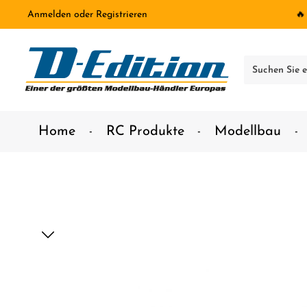
Anmelden
oder
Registrieren
🔥
inhalt springen
Home
RC Produkte
Modellbau