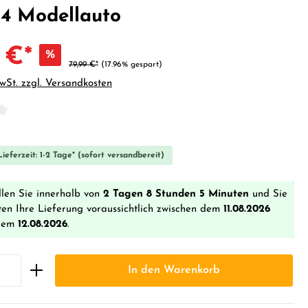
24 Modellauto
 €*
%
79,99 €*
(17.96% gespart)
MwSt. zzgl. Versandkosten
iche Bewertung von 0 von 5 Sternen
ieferzeit: 1-2 Tage* (sofort versandbereit)
llen Sie innerhalb von
2 Tagen 8 Stunden 5 Minuten
und Sie
ten Ihre Lieferung voraussichtlich zwischen dem
11.08.2026
dem
12.08.2026
.
In den Warenkorb