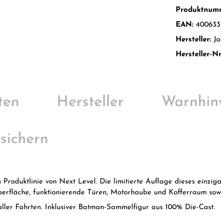
Produktnum
EAN:
400633
Hersteller:
Ja
Hersteller-Nr
ten
Hersteller
Warnhin
 sichern
roduktlinie von Next Level. Die limitierte Auflage dieses einziga
erfläche, funktionierende Türen, Motorhaube und Kofferraum sowie
 aller Fahrten. Inklusiver Batman-Sammelfigur aus 100% Die-Cast.