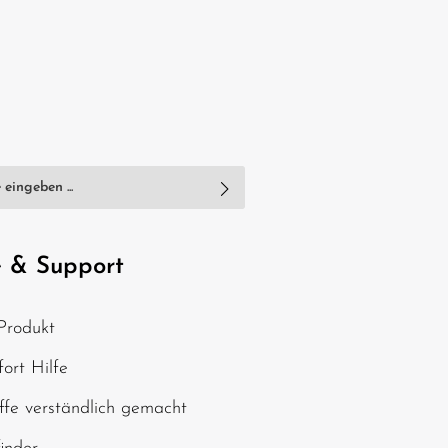
nschutzbestimmungen
zur Kenntnis
e
AGB
gelesen und bin mit ihnen
e & Support
, geben Sie die oben
Produkt
chen ein*
ort Hilfe
ffe verständlich gemacht