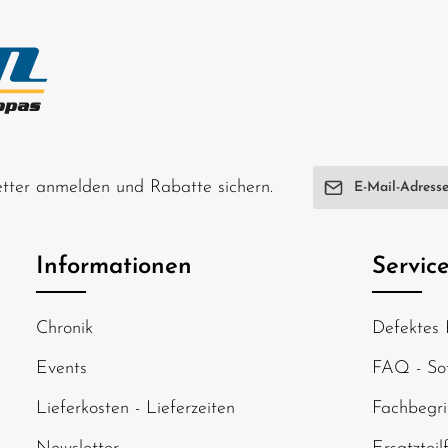
E-Mail-Adresse*
letter anmelden und Rabatte sichern.
Ich habe die
Date
genommen und di
Informationen
Servic
einverstanden.
Um weiterzugehen
Chronik
Defektes 
abgebildeten Zei
Events
FAQ - Sof
Lieferkosten - Lieferzeiten
Fachbegri