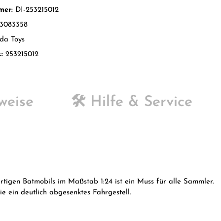
mer:
DI-253215012
3083358
da Toys
.:
253215012
weise
🛠️ Hilfe & Service
rtigen Batmobils im Maßstab 1:24 ist ein Muss für alle Sammler.
 ein deutlich abgesenktes Fahrgestell.