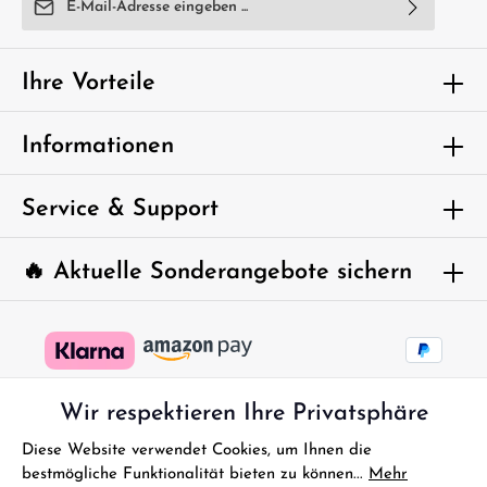
Ich habe die
Datenschutzbestimmungen
zur Kenntnis
genommen und die
AGB
gelesen und bin mit ihnen
Ihre Vorteile
einverstanden.
Um weiterzugehen, geben Sie die oben
Informationen
abgebildeten Zeichen ein*
Service & Support
🔥 Aktuelle Sonderangebote sichern
Wir respektieren Ihre Privatsphäre
Diese Website verwendet Cookies, um Ihnen die
bestmögliche Funktionalität bieten zu können...
Mehr