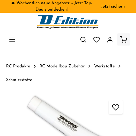
🔥 Wöchentlich neue Angebote – Jetzt Top-
Jetzt sichern
inhalt springen
Deals entdecken!
RC Produkte
RC Modellbau Zubehör
Werkstoffe
Schmierstoffe