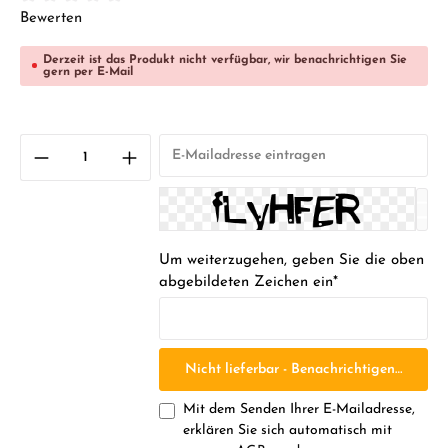
Durchschnittliche Bewertung von 0 von 5 Sternen
Bewerten
Derzeit ist das Produkt nicht verfügbar, wir benachrichtigen Sie
gern per E-Mail
Um weiterzugehen, geben Sie die oben
abgebildeten Zeichen ein*
Nicht lieferbar - Benachrichtigen Sie mic
Mit dem Senden Ihrer E-Mailadresse,
erklären Sie sich automatisch mit