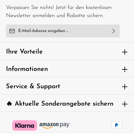
Verpassen Sie nichts! Jetzt für den kostenlosen
Newsletter anmelden und Rabatte sichern.
E-Mail-Adresse*
Ich habe die
Datenschutzbestimmungen
zur Kenntnis
genommen und die
AGB
gelesen und bin mit ihnen
Ihre Vorteile
einverstanden.
Um weiterzugehen, geben Sie die oben
Informationen
abgebildeten Zeichen ein*
Service & Support
🔥 Aktuelle Sonderangebote sichern