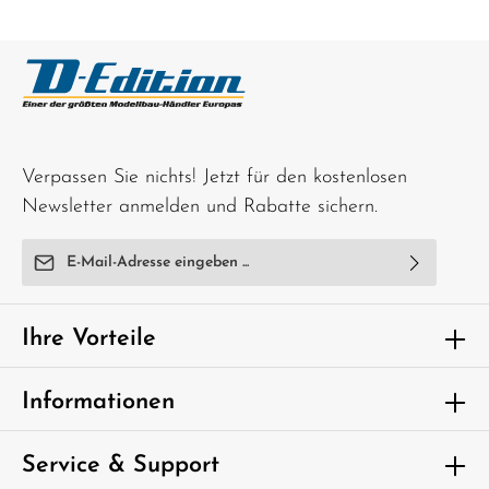
enthalten! Funktionen: Zum Patent angemeldete Spektrum MS6X-Technologie für perfekte
Fahrperformance Realistische Pro Circuit Grafiken, Dunlop MX53-Reifen und eine
detaillierte Fahrerfigur Progressive Hinterradaufhängung und innovative Vordergabel mit
einstellbarem Dämpferöl Fahrmodi: Dirt, Street und Wheelie Control für jede Art von
Terrain Brushless-Motor mit über 64 km/h Geschwindigkeit und beeindruckender
Bremskraft Technische Details: Maßstab: 1/4 Motor: 540 Brushless-Motor Akku: Spektrum
5000mAh 2S 7,4V LiPo mit IC5-Anschluss Geschwindigkeit: Über 64 km/h Fahrwerk:
Aluminium Chassis mit progressiver Hinterradaufhängung Zubehör: Startständer,
Montageständer und Werkzeuge für einfache Wartung Lieferumfang: Losi Promoto-MX
RTR Motorrad Spektrum Smart DX3PM Fernsteuerung Spektrum 5000mAh LiPo-Akku und
S120 USB-C Ladegerät Montageständer, Startständer und Werkzeuge Bereit für das
Verpassen Sie nichts! Jetzt für den kostenlosen
ultimative RC-Motocross-Erlebnis? Hol dir das Losi Promoto-MX und erlebe die Faszination
des echten Motocrossfahrens - direkt in deinem Wohnzimmer oder auf deiner bevorzugten
Newsletter anmelden und Rabatte sichern.
Strecke! ACHTUNG! Nicht geeignet für Kinder unter 14 Jahren. Benutzung unter
unmittelbarer Aufsicht von Erwachsenen
E-Mail-Adresse*
Ich habe die
Datenschutzbestimmungen
zur Kenntnis
genommen und die
AGB
gelesen und bin mit ihnen
Ihre Vorteile
einverstanden.
Um weiterzugehen, geben Sie die oben
Informationen
abgebildeten Zeichen ein*
Service & Support