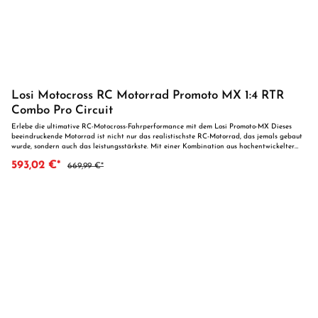
Losi Motocross RC Motorrad Promoto MX 1:4 RTR
Combo Pro Circuit
Erlebe die ultimative RC-Motocross-Fahrperformance mit dem Losi Promoto-MX Dieses
beeindruckende Motorrad ist nicht nur das realistischste RC-Motorrad, das jemals gebaut
wurde, sondern auch das leistungsstärkste. Mit einer Kombination aus hochentwickelter
Technologie und realistischer Mechanik bietet es Motocross-Fans und RC-Enthusiasten
593,02 €*
669,99 €*
eine unvergleichliche Fahrsimulation. Die innovative, zum Patent angemeldete Spektrum
MS6X-Technologie und das hochdrehende Schwungrad im Rahmen sorgen für
beeindruckende Fahrstabilität und perfekte Balance. Das Promoto-MX ermöglicht
authentische Motocross-Manöver wie Schräglagen, Wheelies und extreme Kurvenfahrten -
und das auf jedem Gelände! Ausgestattet mit offiziell lizenzierten Pro Circuit Grafiken,
Dunlop MX53-Reifen und einer realistischen Fahrerfigur sieht es nicht nur großartig aus,
sondern fährt sich auch wie ein echtes Motocross-Bike. Der progressive
Hinterradaufhängungsmechanismus sorgt für herausragenden Grip und hervorragende
Geländetauglichkeit, während die neuartige Vordergabel mit anpassbarem Dämpferöl die
Fahrhöhe regulierbar macht. Für noch mehr Authentizität ist das Promoto-MX mit einem
funktionalen, seilzugbetriebenen Bremssystem und einer Kettenantriebseinheit mit Dual-
Disc-Hochleistungs-Rutschkupplung ausgestattet. Ob Dirt, Street oder Wheelie Control -
wähle deinen Fahrmodus und genieße das Fahrerlebnis eines echten Motorrads. Das
Promoto-MX ist bereits fertig montiert und Ready-to-Run. Alle benötigten Teile sind im
Lieferumfang enthalten, sodass du sofort losfahren kannst! Benötigtes Zubehör: Nichts!
Alles, was du benötigst, um mit dem Promoto-MX RTR zu fahren, ist im Lieferumfang