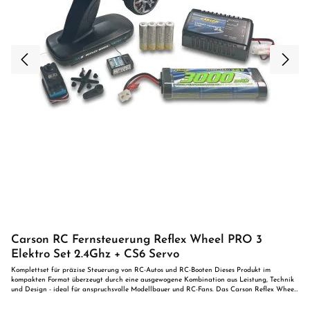
Carson RC Fernsteuerung Reflex Wheel PRO 3
Elektro Set 2.4Ghz + CS6 Servo
Komplettset für präzise Steuerung von RC-Autos und RC-Booten Dieses Produkt im
kompakten Format überzeugt durch eine ausgewogene Kombination aus Leistung, Technik
und Design - ideal für anspruchsvolle Modellbauer und RC-Fans. Das Carson Reflex Wheel
PRO 3 Elektro Set mit 2,4 GHz Technologie und leistungsstarkem CS-6 Servo ist die ideale
Lösung für alle, die ein vollwertiges Fernsteuer-Set für RC-Autos und RC-Boote suchen.