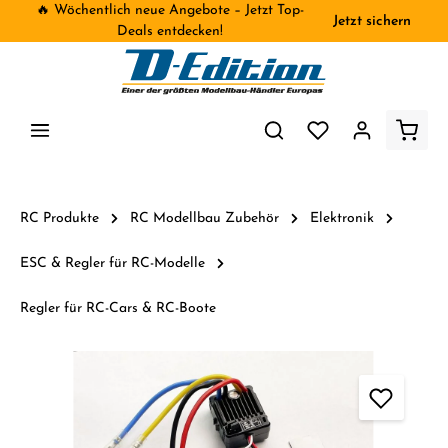
🔥 Wöchentlich neue Angebote – Jetzt Top-
Jetzt sichern
inhalt springen
Deals entdecken!
RC Produkte
RC Modellbau Zubehör
Elektronik
ESC & Regler für RC-Modelle
Regler für RC-Cars & RC-Boote