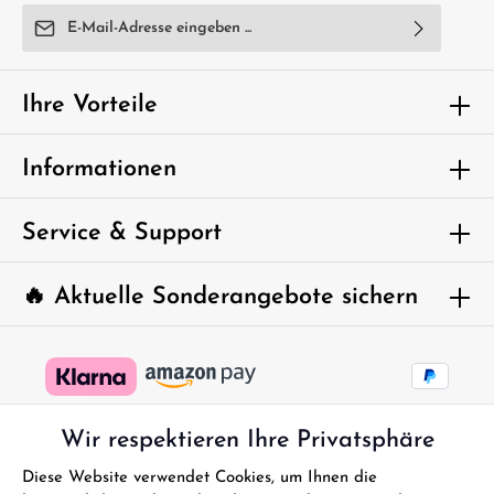
E-Mail-Adresse*
Ich habe die
Datenschutzbestimmungen
zur Kenntnis
genommen und die
AGB
gelesen und bin mit ihnen
Ihre Vorteile
einverstanden.
Um weiterzugehen, geben Sie die oben
Informationen
abgebildeten Zeichen ein*
Service & Support
🔥 Aktuelle Sonderangebote sichern
Wir respektieren Ihre Privatsphäre
Diese Website verwendet Cookies, um Ihnen die