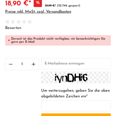
18,90 €*
%
39,99 €*
(52.74% gespart)
Preise inkl. MwSt. zzgl. Versandkosten
Durchschnittliche Bewertung von 0 von 5 Sternen
Bewerten
Derzeit ist das Produkt nicht verfügbar, wir benachrichtigen Sie
gern per E-Mail
Um weiterzugehen, geben Sie die oben
abgebildeten Zeichen ein*