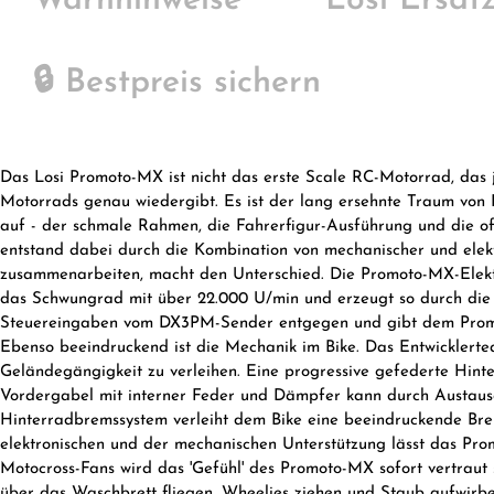
Warnhinweise
Losi Ersatz
🔒 Bestpreis sichern
Das Losi Promoto-MX ist nicht das erste Scale RC-Motorrad, das j
Motorrads genau wiedergibt. Es ist der lang ersehnte Traum von 
auf - der schmale Rahmen, die Fahrerfigur-Ausführung und die off
entstand dabei durch die Kombination von mechanischer und elektr
zusammenarbeiten, macht den Unterschied. Die Promoto-MX-Elektr
das Schwungrad mit über 22.000 U/min und erzeugt so durch die 
Steuereingaben vom DX3PM-Sender entgegen und gibt dem Promot
Ebenso beeindruckend ist die Mechanik im Bike. Das Entwicklert
Geländegängigkeit zu verleihen. Eine progressive gefederte Hint
Vordergabel mit interner Feder und Dämpfer kann durch Austausc
Hinterradbremssystem verleiht dem Bike eine beeindruckende Bre
elektronischen und der mechanischen Unterstützung lässt das Pro
Motocross-Fans wird das 'Gefühl' des Promoto-MX sofort vertraut 
über das Waschbrett fliegen, Wheelies ziehen und Staub aufwirbel