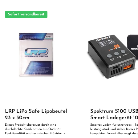
Sofort versandbereit
LRP LiPo Safe Lipobeutel
Spektrum S100 US
23 x 30cm
Smart Ladegerät 
inkl. 65W Netzteil f
Dieses Produkt überzeugt durch eine
Smartes Laden für unterwegs – k
durchdachte Kombination aus Qualität,
leistungsstark und sicher Dieses 
Akkus
Funktionalität und technischer Präzision –
kompakten Format überzeugt durc
ideal für den Einsatz im Modellbau oder als
ausgewogene Kombination aus Lei