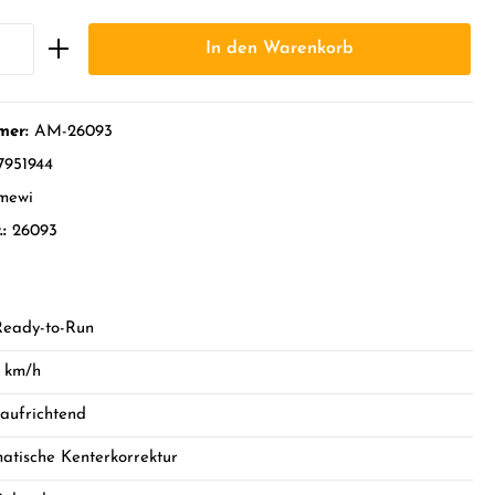
In den Warenkorb
mer:
AM-26093
7951944
mewi
.:
26093
eady-to-Run
5 km/h
taufrichtend
atische Kenterkorrektur