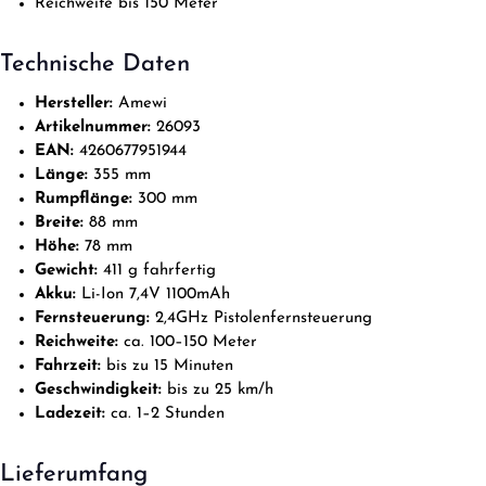
Reichweite bis 150 Meter
Technische Daten
Hersteller:
Amewi
Artikelnummer:
26093
EAN:
4260677951944
Länge:
355 mm
Rumpflänge:
300 mm
Breite:
88 mm
Höhe:
78 mm
Gewicht:
411 g fahrfertig
Akku:
Li-Ion 7,4V 1100mAh
Fernsteuerung:
2,4GHz Pistolenfernsteuerung
Reichweite:
ca. 100–150 Meter
Fahrzeit:
bis zu 15 Minuten
Geschwindigkeit:
bis zu 25 km/h
Ladezeit:
ca. 1–2 Stunden
Lieferumfang