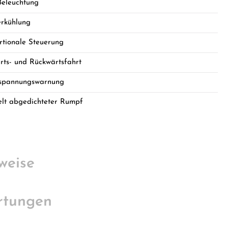
eleuchtung
rkühlung
rtionale Steuerung
rts- und Rückwärtsfahrt
spannungswarnung
lt abgedichteter Rumpf
weise
rtungen