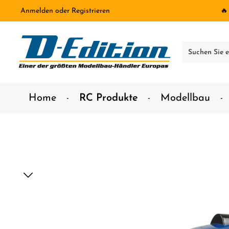
Anmelden
oder
Registrieren
🔥
inhalt springen
Home
RC Produkte
Modellbau