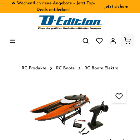
🔥 Wöchentlich neue Angebote – Jetzt Top-
Jetzt sichern
inhalt springen
Deals entdecken!
RC Produkte
RC Boote
RC Boote Elektro