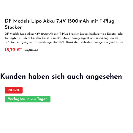
DF Models Lipo Akku 7,4V 1500mAh mit T-Plug
Stecker
DF Models Lipo Akku 7,4V 1500mAh mit T-Plug Stecker Dieses hochwertige Ersatz- oder
Tuningteil ist ideal für den Einsatz im RC-Modellbau geeignet und überzeugt durch
präzise Fertigung und zuverlässige Qualität. Dank der perfekten Passgenauigkeit ist es
optimal als Ersatzteil oder zur technischen Optimierung geeignet. Vorteile auf einen Blick:
18,79 €*
27,20 €*
Passgenaue Verarbeitung Geeignet für anspruchsvolle Modellbauer Ideal als Ersatz- oder
Tuningteil ACHTUNG! Nicht geeignet für Kinder unter 14 Jahren.Benutzung unter
unmittelbarer Aufsicht von Erwachsenen.
Kunden haben sich auch angesehen
20.32
%
Verfügbar in 2-4 Tagen