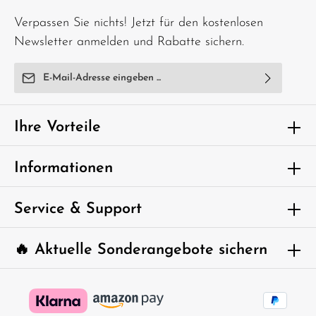
unmittelbarer Aufsicht von Erwachsenen.
Verpassen Sie nichts! Jetzt für den kostenlosen
Newsletter anmelden und Rabatte sichern.
E-Mail-Adresse*
Ich habe die
Datenschutzbestimmungen
zur Kenntnis
genommen und die
AGB
gelesen und bin mit ihnen
Ihre Vorteile
einverstanden.
Um weiterzugehen, geben Sie die oben
Informationen
abgebildeten Zeichen ein*
Service & Support
🔥 Aktuelle Sonderangebote sichern