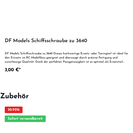
DF Models Schiffsschraube zu 3640
DF Models Schiffsschraube zu 3640 Dieses hochwertige Ersatz- oder Tuningteil ist ideal für
den Einsatz im RC-Modellbau geeignet und überzeugt durch präzise Fertigung und
zuverlässige Qualität. Dank der perfekten Passgenauigkeit ist es optimal als Ersatzteil
oder zur technischen Optimierung geeignet. Vorteile auf einen Blick: Passgenaue
3,00 €*
Verarbeitung Geeignet für anspruchsvolle Modellbauer Ideal als Ersatz- oder Tuningteil
ACHTUNG! Nicht geeignet für Kinder unter 14 Jahren.Benutzung unter unmittelbarer
Aufsicht von Erwachsenen.
Zubehör
30.92
%
Sofort versandbereit