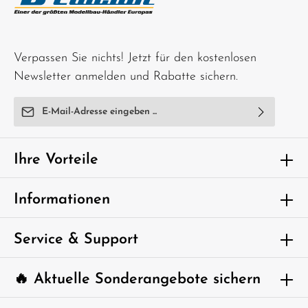
Verpassen Sie nichts! Jetzt für den kostenlosen
Newsletter anmelden und Rabatte sichern.
E-Mail-Adresse*
Ich habe die
Datenschutzbestimmungen
zur Kenntnis
genommen und die
AGB
gelesen und bin mit ihnen
Ihre Vorteile
einverstanden.
Um weiterzugehen, geben Sie die oben
Informationen
abgebildeten Zeichen ein*
Service & Support
🔥 Aktuelle Sonderangebote sichern