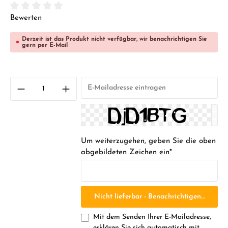
Durchschnittliche Bewertung von 0 von 5 Sternen
Bewerten
Derzeit ist das Produkt nicht verfügbar, wir benachrichtigen Sie
gern per E-Mail
Um weiterzugehen, geben Sie die oben
abgebildeten Zeichen ein*
Nicht lieferbar - Benachrichtigen Sie mic
Mit dem Senden Ihrer E-Mailadresse,
erklären Sie sich automatisch mit