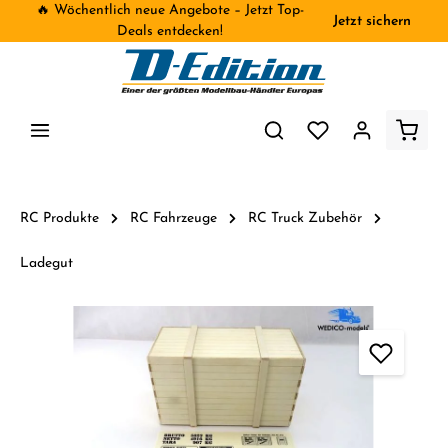
🔥 Wöchentlich neue Angebote – Jetzt Top-
Jetzt sichern
inhalt springen
Deals entdecken!
RC Produkte
RC Fahrzeuge
RC Truck Zubehör
Ladegut