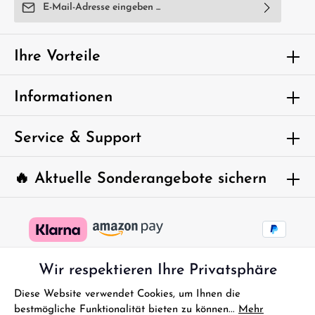
E-Mail-Adresse*
Ich habe die
Datenschutzbestimmungen
zur Kenntnis
genommen und die
AGB
gelesen und bin mit ihnen
Ihre Vorteile
einverstanden.
Um weiterzugehen, geben Sie die oben
Informationen
abgebildeten Zeichen ein*
Service & Support
🔥 Aktuelle Sonderangebote sichern
Wir respektieren Ihre Privatsphäre
Diese Website verwendet Cookies, um Ihnen die
bestmögliche Funktionalität bieten zu können...
Mehr