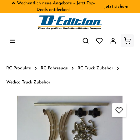
🔥 Wöchentlich neue Angebote – Jetzt Top-
Jetzt sichern
inhalt springen
Deals entdecken!
RC Produkte
RC Fahrzeuge
RC Truck Zubehör
Wedico Truck Zubehör