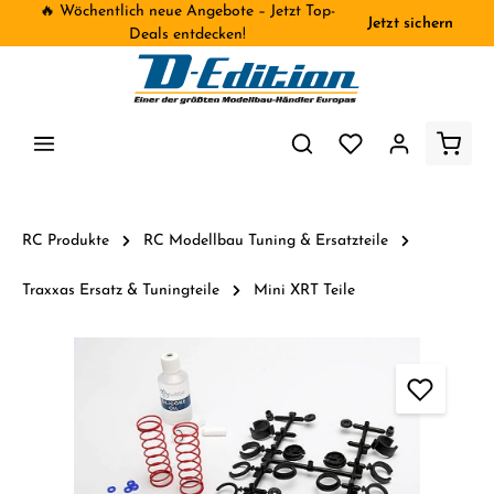
🔥 Wöchentlich neue Angebote – Jetzt Top-
Jetzt sichern
inhalt springen
Deals entdecken!
RC Produkte
RC Modellbau Tuning & Ersatzteile
Traxxas Ersatz & Tuningteile
Mini XRT Teile