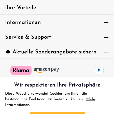
genommen und die
AGB
gelesen und bin mit ihnen
Ihre Vorteile
einverstanden.
Um weiterzugehen, geben Sie die oben
Informationen
abgebildeten Zeichen ein*
Service & Support
🔥 Aktuelle Sonderangebote sichern
Wir respektieren Ihre Privatsphäre
Diese Website verwendet Cookies, um Ihnen die
bestmögliche Funktionalität bieten zu können...
Mehr
Informationen
.
* Alle Preise inkl. gesetzl. Mehrwertsteuer zzgl.
Versandkosten
und