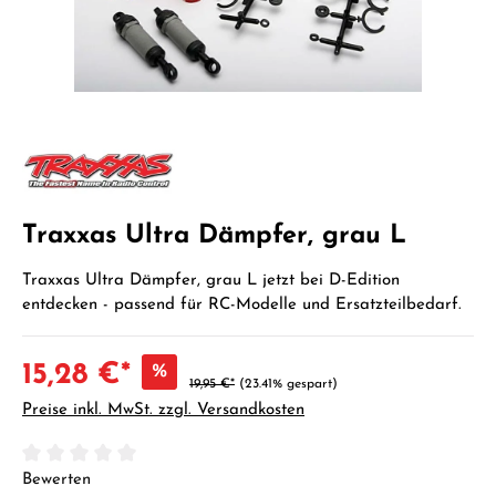
Traxxas Ultra Dämpfer, grau L
Traxxas Ultra Dämpfer, grau L jetzt bei D-Edition
entdecken - passend für RC-Modelle und Ersatzteilbedarf.
15,28 €*
%
19,95 €*
(23.41% gespart)
Preise inkl. MwSt. zzgl. Versandkosten
Durchschnittliche Bewertung von 0 von 5 Sternen
Bewerten