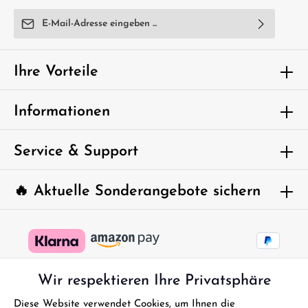
E-Mail-Adresse*
Ich habe die
Datenschutzbestimmungen
zur Kenntnis
genommen und die
AGB
gelesen und bin mit ihnen
Ihre Vorteile
einverstanden.
Um weiterzugehen, geben Sie die oben
Informationen
abgebildeten Zeichen ein*
Service & Support
🔥 Aktuelle Sonderangebote sichern
Wir respektieren Ihre Privatsphäre
Diese Website verwendet Cookies, um Ihnen die