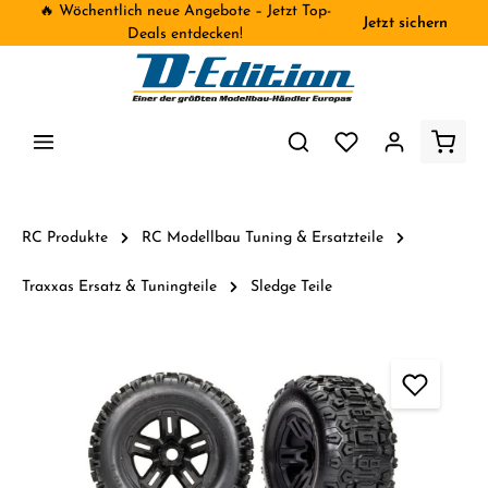
🔥 Wöchentlich neue Angebote – Jetzt Top-
Jetzt sichern
inhalt springen
Deals entdecken!
RC Produkte
RC Modellbau Tuning & Ersatzteile
Traxxas Ersatz & Tuningteile
Sledge Teile