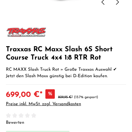
Traxxas RC Maxx Slash 6S Short
Course Truck 4x4 1:8 RTR Rot
RC MAXX Slash Truck Rot » Große Traxxas Auswahl ✔
Jetzt den Slash Maxx günstig bei D-Edition kaufen.
699,00 €*
%
809,95 €*
(13.7% gespart)
Preise inkl. MwSt. zzgl. Versandkosten
Durchschnittliche Bewertung von 0 von 5 Sternen
Bewerten