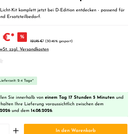
icht-Kit komplett jetzt bei D-Edition entdecken - passend für
nd Ersatzteilbedarf.
 €*
%
121,95 €*
(30.46% gespart)
MwSt. zzgl. Versandkosten
iche Bewertung von 0 von 5 Sternen
ieferzeit: 2-4 Tage*
llen Sie innerhalb von
einem Tag 17 Stunden 5 Minuten
und
rhalten Ihre Lieferung voraussichtlich zwischen dem
.2026
und dem
14.08.2026
.
In den Warenkorb