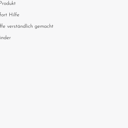
Produkt
chen ein*
ort Hilfe
ffe verständlich gemacht
finder