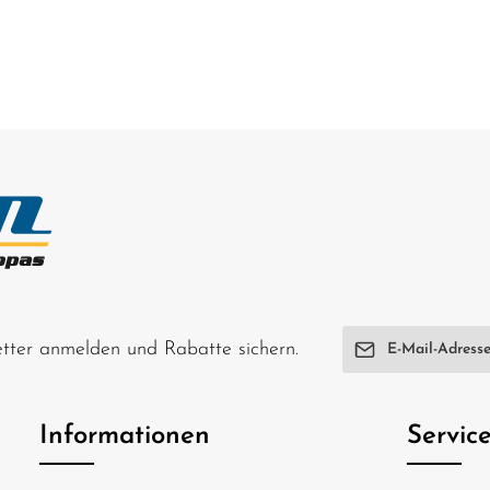
E-Mail-Adresse*
letter anmelden und Rabatte sichern.
Ich habe die
Date
genommen und di
Informationen
Servic
einverstanden.
Um weiterzugehen