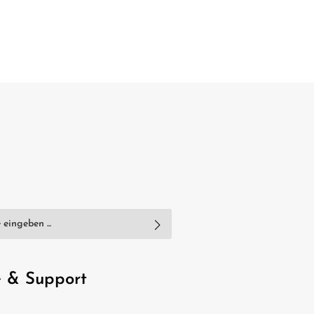
nschutzbestimmungen
zur Kenntnis
e
AGB
gelesen und bin mit ihnen
e & Support
, geben Sie die oben