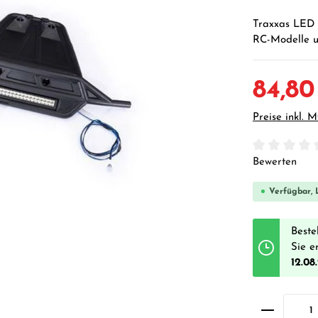
Traxxas LED L
RC-Modelle u
84,80
Preise inkl. 
Durchschnittl
Bewerten
Verfügbar, L
Beste
Sie e
12.08