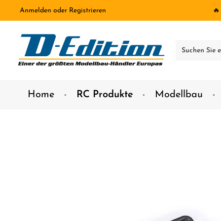
Anmelden
oder
Registrieren
🔥
inhalt springen
Home
RC Produkte
Modellbau