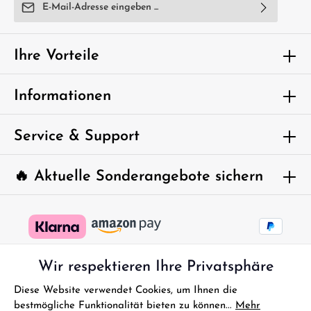
E-Mail-Adresse*
Ich habe die
Datenschutzbestimmungen
zur Kenntnis
genommen und die
AGB
gelesen und bin mit ihnen
Ihre Vorteile
einverstanden.
Um weiterzugehen, geben Sie die oben
Informationen
abgebildeten Zeichen ein*
Service & Support
🔥 Aktuelle Sonderangebote sichern
Wir respektieren Ihre Privatsphäre
Diese Website verwendet Cookies, um Ihnen die
bestmögliche Funktionalität bieten zu können...
Mehr