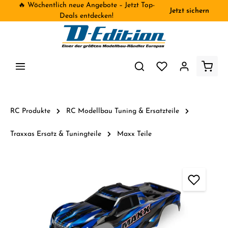
🔥 Wöchentlich neue Angebote – Jetzt Top-
Jetzt sichern
inhalt springen
Deals entdecken!
RC Produkte
RC Modellbau Tuning & Ersatzteile
Traxxas Ersatz & Tuningteile
Maxx Teile