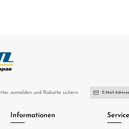
E-Mail-Adresse*
letter anmelden und Rabatte sichern.
Ich habe die
Date
genommen und di
Informationen
Servic
einverstanden.
Um weiterzugehen