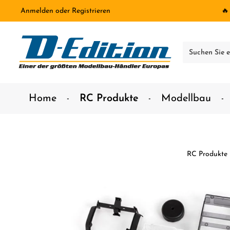
Anmelden
oder
Registrieren
🔥
inhalt springen
Home
RC Produkte
Modellbau
RC Produkte