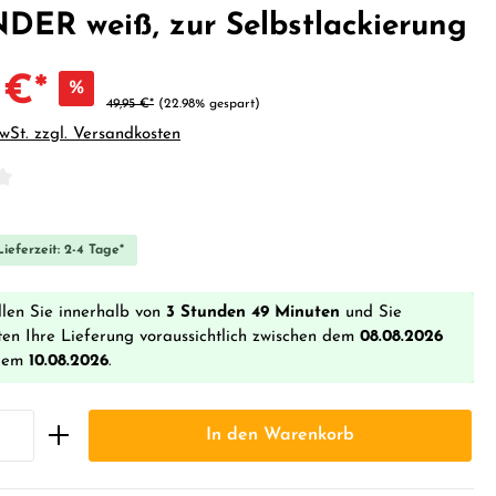
ER weiß, zur Selbstlackierung
 €*
%
49,95 €*
(22.98% gespart)
MwSt. zzgl. Versandkosten
iche Bewertung von 0 von 5 Sternen
ieferzeit: 2-4 Tage*
llen Sie innerhalb von
3 Stunden 49 Minuten
und Sie
ten Ihre Lieferung voraussichtlich zwischen dem
08.08.2026
dem
10.08.2026
.
In den Warenkorb