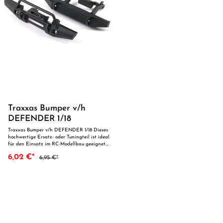
Traxxas Bumper v/h
DEFENDER 1/18
Traxxas Bumper v/h DEFENDER 1/18 Dieses
hochwertige Ersatz- oder Tuningteil ist ideal
für den Einsatz im RC-Modellbau geeignet
und überzeugt durch präzise Fertigung und
6,02 €*
6,95 €*
zuverlässige Qualität. Dank der perfekten
Passgenauigkeit ist es optimal als Ersatzteil
oder zur technischen Optimierung geeignet.
Vorteile auf einen Blick: Passgenaue
Verarbeitung Geeignet für anspruchsvolle
Modellbauer Ideal als Ersatz- oder
Tuningteil ACHTUNG! Nicht geeignet für
Kinder unter 14 Jahren.Benutzung unter
unmittelbarer Aufsicht von Erwachsenen.