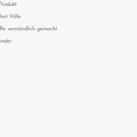
Produkt
chen ein*
ort Hilfe
ffe verständlich gemacht
finder