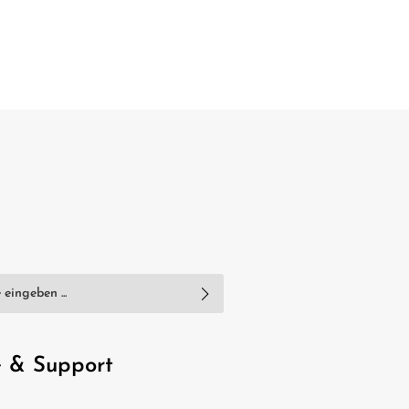
nschutzbestimmungen
zur Kenntnis
e
AGB
gelesen und bin mit ihnen
e & Support
, geben Sie die oben