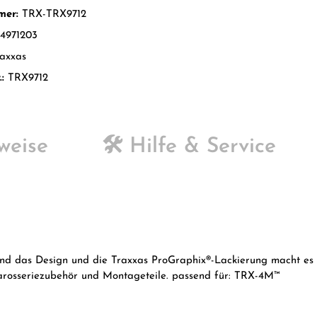
mer:
TRX-TRX9712
4971203
axxas
.:
TRX9712
weise
🛠️ Hilfe & Service
 und das Design und die Traxxas ProGraphix®-Lackierung macht es
h Karosseriezubehör und Montageteile. passend für: TRX-4M™