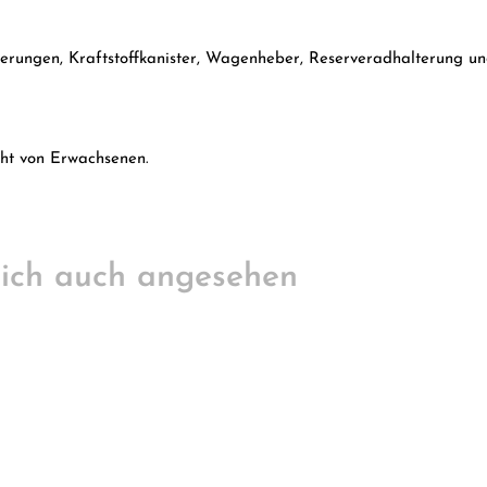
reiterungen, Kraftstoffkanister, Wagenheber, Reserveradhalterung u
cht von Erwachsenen.
ich auch angesehen