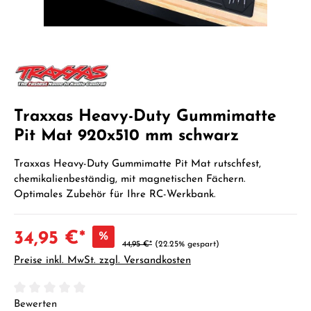
Traxxas Heavy-Duty Gummimatte
Pit Mat 920x510 mm schwarz
Traxxas Heavy-Duty Gummimatte Pit Mat rutschfest,
chemikalienbeständig, mit magnetischen Fächern.
Optimales Zubehör für Ihre RC-Werkbank.
34,95 €*
%
44,95 €*
(22.25% gespart)
Preise inkl. MwSt. zzgl. Versandkosten
Durchschnittliche Bewertung von 0 von 5 Sternen
Bewerten