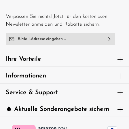
AA Batterien für den Sender ACHTUNG! Nicht geeignet für Kinder unter 14 Jahren.
Benutzung nur unter unmittelbarer Aufsicht von Erwachsenen.
Verpassen Sie nichts! Jetzt für den kostenlosen
Newsletter anmelden und Rabatte sichern.
E-Mail-Adresse*
Ich habe die
Datenschutzbestimmungen
zur Kenntnis
genommen und die
AGB
gelesen und bin mit ihnen
Ihre Vorteile
einverstanden.
Um weiterzugehen, geben Sie die oben
Informationen
abgebildeten Zeichen ein*
Service & Support
🔥 Aktuelle Sonderangebote sichern