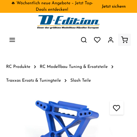
🔥 Wöchentlich neue Angebote – Jetzt Top-
Jetzt sichern
inhalt springen
Deals entdecken!
RC Produkte
RC Modellbau Tuning & Ersatzteile
Traxxas Ersatz & Tuningteile
Slash Teile