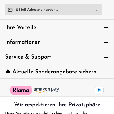
E-Mail-Adresse*
Ich habe die
Datenschutzbestimmungen
zur Kenntnis
genommen und die
AGB
gelesen und bin mit ihnen
Ihre Vorteile
einverstanden.
Um weiterzugehen, geben Sie die oben
Informationen
abgebildeten Zeichen ein*
Service & Support
🔥 Aktuelle Sonderangebote sichern
Wir respektieren Ihre Privatsphäre
Diese Website verwendet Cookies, um Ihnen die