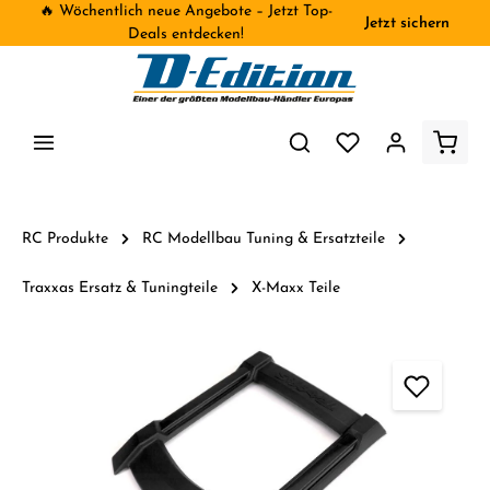
🔥 Wöchentlich neue Angebote – Jetzt Top-
Jetzt sichern
inhalt springen
Deals entdecken!
RC Produkte
RC Modellbau Tuning & Ersatzteile
Traxxas Ersatz & Tuningteile
X-Maxx Teile