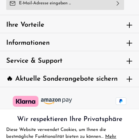
E-Mail-Adresse*
Ich habe die
Datenschutzbestimmungen
zur Kenntnis
genommen und die
AGB
gelesen und bin mit ihnen
Ihre Vorteile
einverstanden.
Um weiterzugehen, geben Sie die oben
Informationen
abgebildeten Zeichen ein*
Service & Support
🔥 Aktuelle Sonderangebote sichern
Wir respektieren Ihre Privatsphäre
Diese Website verwendet Cookies, um Ihnen die
bestmögliche Funktionalität bieten zu können...
Mehr