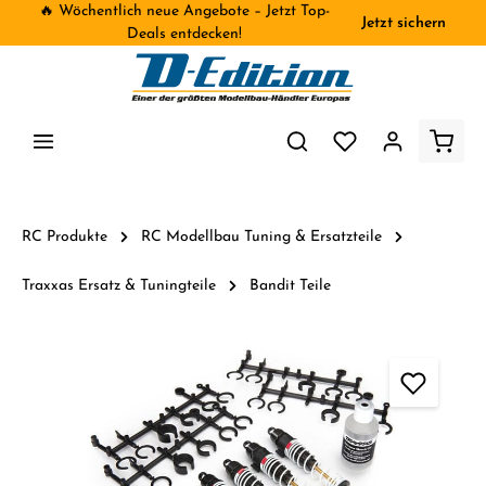
🔥 Wöchentlich neue Angebote – Jetzt Top-
Jetzt sichern
inhalt springen
Deals entdecken!
RC Produkte
RC Modellbau Tuning & Ersatzteile
Traxxas Ersatz & Tuningteile
Bandit Teile