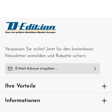
Verpassen Sie nichts! Jetzt für den kostenlosen
Newsletter anmelden und Rabatte sichern.
E-Mail-Adresse*
Ich habe die
Datenschutzbestimmungen
zur Kenntnis
genommen und die
AGB
gelesen und bin mit ihnen
Ihre Vorteile
einverstanden.
Um weiterzugehen, geben Sie die oben
Informationen
abgebildeten Zeichen ein*