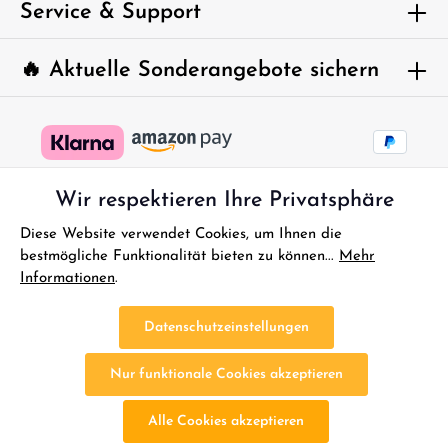
Service & Support
🔥 Aktuelle Sonderangebote sichern
Wir respektieren Ihre Privatsphäre
Diese Website verwendet Cookies, um Ihnen die
bestmögliche Funktionalität bieten zu können...
Mehr
Informationen
.
* Alle Preise inkl. gesetzl. Mehrwertsteuer zzgl.
Versandkosten
und
ggf. Nachnahmegebühren, wenn nicht anders angegeben.
Datenschutzeinstellungen
FAQ - Sofort Hilfe
Kontakt
Gutscheine
Reklamationen
Nur funktionale Cookies akzeptieren
Impressum
Bestellung Widerrufen
Widerrufsbelehrung
Datenschutz
AGB
Batterieentsorgung
Altölentsorgung
Alle Cookies akzeptieren
Cookie-Einstellungen