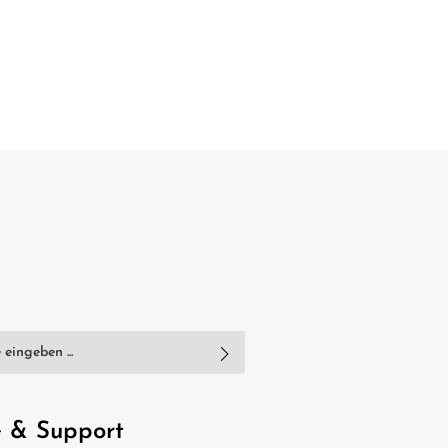
nschutzbestimmungen
zur Kenntnis
e
AGB
gelesen und bin mit ihnen
e & Support