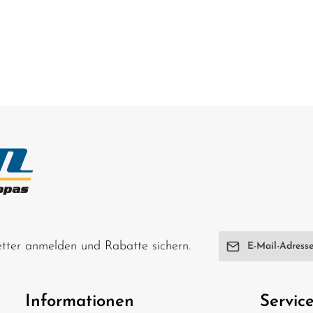
E-Mail-Adresse*
letter anmelden und Rabatte sichern.
Ich habe die
Date
genommen und di
Informationen
Servic
einverstanden.