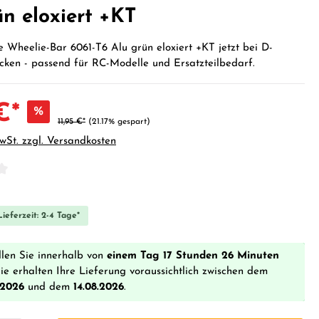
ün eloxiert +KT
 Wheelie-Bar 6061-T6 Alu grün eloxiert +KT jetzt bei D-
cken - passend für RC-Modelle und Ersatzteilbedarf.
€*
%
11,95 €*
(21.17% gespart)
MwSt. zzgl. Versandkosten
iche Bewertung von 0 von 5 Sternen
ieferzeit: 2-4 Tage*
llen Sie innerhalb von
einem Tag 17 Stunden 26 Minuten
ie erhalten Ihre Lieferung voraussichtlich zwischen dem
.2026
und dem
14.08.2026
.