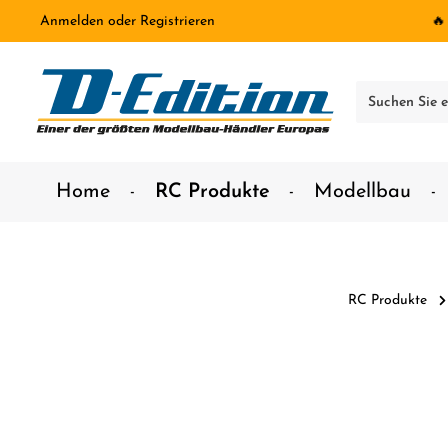
Anmelden
oder
Registrieren
🔥
inhalt springen
Home
RC Produkte
Modellbau
RC Produkte