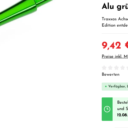
Alu gr
Traxxas Achse
Edition entde
9,42 
Preise inkl. 
Durchschnittl
Bewerten
Verfügbar, L
Beste
und S
12.08