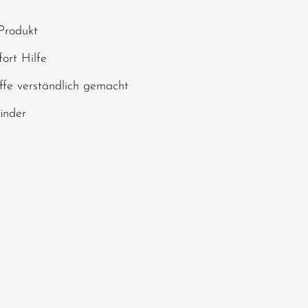
, geben Sie die oben
Produkt
chen ein*
ort Hilfe
ffe verständlich gemacht
finder