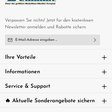
Verpassen Sie nichts! Jetzt für den kostenlosen
Newsletter anmelden und Rabatte sichern.
E-Mail-Adresse*
Ich habe die
Datenschutzbestimmungen
zur Kenntnis
genommen und die
AGB
gelesen und bin mit ihnen
Ihre Vorteile
einverstanden.
Um weiterzugehen, geben Sie die oben
Informationen
abgebildeten Zeichen ein*
Service & Support
🔥 Aktuelle Sonderangebote sichern