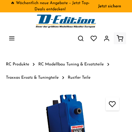
🔥 Wöchentlich neue Angebote – Jetzt Top-
Jetzt sichern
inhalt springen
Deals entdecken!
RC Produkte
RC Modellbau Tuning & Ersatzteile
Traxxas Ersatz & Tuningteile
Rustler Teile