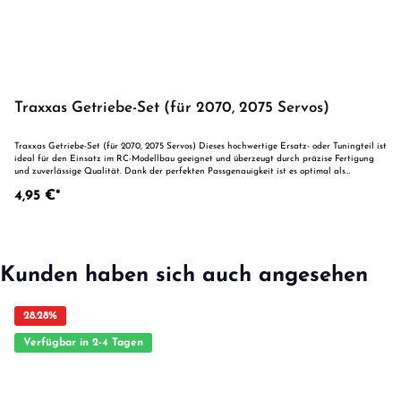
Traxxas Getriebe-Set (für 2070, 2075 Servos)
Traxxas Getriebe-Set (für 2070, 2075 Servos) Dieses hochwertige Ersatz- oder Tuningteil ist
ideal für den Einsatz im RC-Modellbau geeignet und überzeugt durch präzise Fertigung
und zuverlässige Qualität. Dank der perfekten Passgenauigkeit ist es optimal als
Ersatzteil oder zur technischen Optimierung geeignet. Vorteile auf einen Blick:
4,95 €*
Passgenaue Verarbeitung Geeignet für anspruchsvolle Modellbauer Ideal als Ersatz- oder
Tuningteil ACHTUNG! Nicht geeignet für Kinder unter 14 Jahren.Benutzung unter
unmittelbarer Aufsicht von Erwachsenen.
Kunden haben sich auch angesehen
28.28
%
Verfügbar in 2-4 Tagen