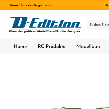
Anmelden
oder
Registrieren
🔥
inhalt springen
Home
RC Produkte
Modellbau