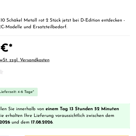
1:10 Schäkel Metall rot 2 Stück jetzt bei D-Edition entdecken -
RC-Modelle und Ersatzteilbedarf.
 €*
MwSt. zzgl. Versandkosten
iche Bewertung von 0 von 5 Sternen
ieferzeit: 4-6 Tage*
llen Sie innerhalb von
einem Tag 13 Stunden 52 Minuten
ie erhalten Ihre Lieferung voraussichtlich zwischen dem
.2026
und dem
17.08.2026
.