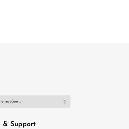
nschutzbestimmungen
zur Kenntnis
e
AGB
gelesen und bin mit ihnen
e & Support