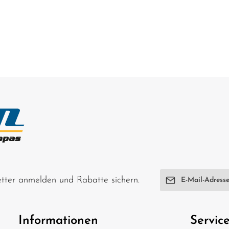
E-Mail-Adresse*
letter anmelden und Rabatte sichern.
Ich habe die
Date
genommen und di
Informationen
Servic
einverstanden.