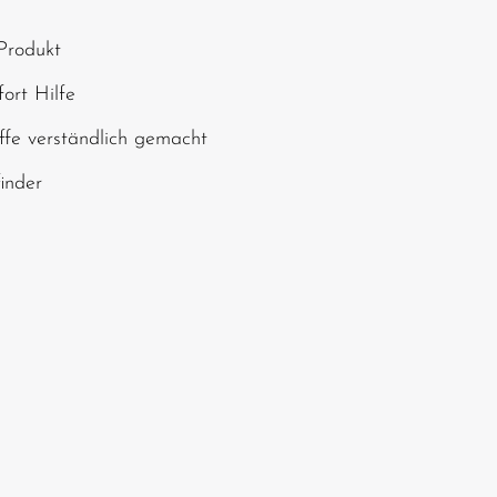
, geben Sie die oben
Produkt
chen ein*
ort Hilfe
ffe verständlich gemacht
finder