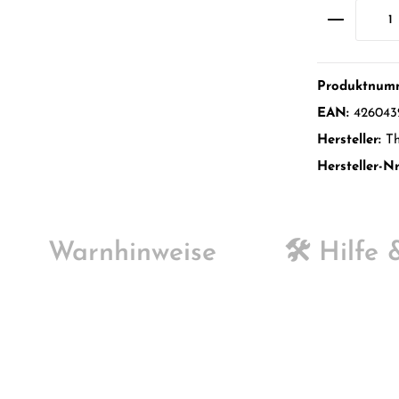
Produktnum
EAN:
426043
Hersteller:
Th
Hersteller-Nr
Warnhinweise
🛠️ Hilfe